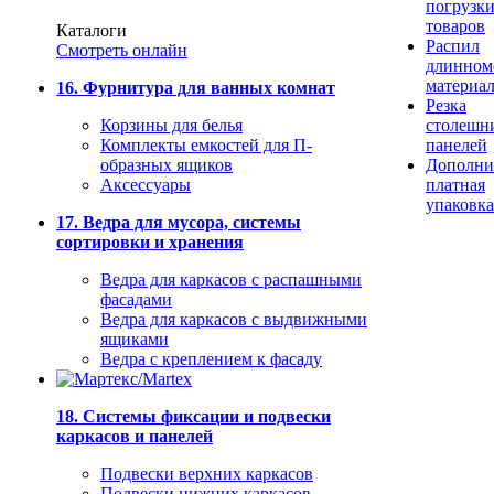
погрузк
товаров
Каталоги
Распил
Смотреть онлайн
длинном
материа
16. Фурнитура для ванных комнат
Резка
Корзины для белья
столешн
Комплекты емкостей для П-
панелей
образных ящиков
Дополни
Аксессуары
платная
упаковка
17. Ведра для мусора, системы
сортировки и хранения
Ведра для каркасов с распашными
фасадами
Ведра для каркасов с выдвижными
ящиками
Ведра с креплением к фасаду
18. Системы фиксации и подвески
каркасов и панелей
Подвески верхних каркасов
Подвески нижних каркасов