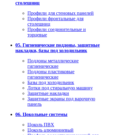
столешниц
Профили для стеновых панелей
Профили фронтальные для
столешниц
Профили соединительные и
торцевые
05. Гигиенические поддоны, защитные
накладки, базы под холодильник
Поддоны металлические
гигиенические
Поддоны пластиковые
гигиенические
Базы под холодильник
Лотки под стиральную машину
Защитные накладки
Защитные экраны под варочную
панель
06. Цокольные системы
Цоколь ПВХ
Цоколь алюминиевый