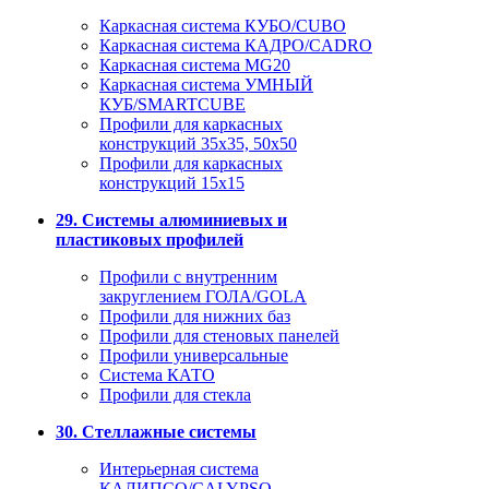
Каркасная система КУБО/CUBO
Каркасная система КАДРО/CADRO
Каркасная система MG20
Каркасная система УМНЫЙ
КУБ/SMARTCUBE
Профили для каркасных
конструкций 35x35, 50x50
Профили для каркасных
конструкций 15х15
29. Системы алюминиевых и
пластиковых профилей
Профили с внутренним
закруглением ГОЛА/GOLA
Профили для нижних баз
Профили для стеновых панелей
Профили универсальные
Система КАТО
Профили для стекла
30. Стеллажные системы
Интерьерная система
КАЛИПСО/CALYPSO