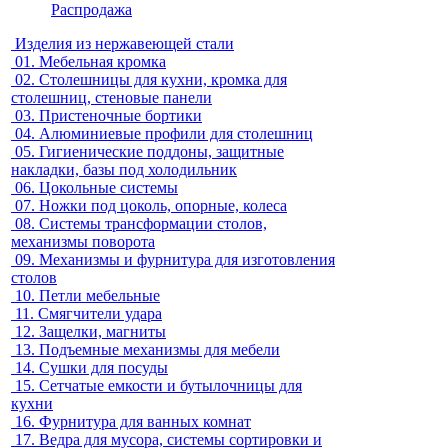
Распродажа
Изделия из нержавеющей стали
01.
Мебельная кромка
02.
Столешницы для кухни, кромка для
столешниц, стеновые панели
03.
Пристеночные бортики
04.
Алюминиевые профили для столешниц
05.
Гигиенические поддоны, защитные
накладки, базы под холодильник
06.
Цокольные системы
07.
Ножки под цоколь, опорные, колеса
08.
Системы трансформации столов,
механизмы поворота
09.
Механизмы и фурнитура для изготовления
столов
10.
Петли мебельные
11.
Смягчители удара
12.
Защелки, магниты
13.
Подъемные механизмы для мебели
14.
Сушки для посуды
15.
Сетчатые емкости и бутылочницы для
кухни
16.
Фурнитура для ванных комнат
17.
Ведра для мусора, системы сортировки и