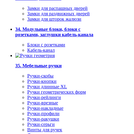
Замки для распашных дверей
Замки для раздвижных дверей
Замки для шторок жалюзи
34. Модульные блоки, блоки с
розетками, заглушки кабель-канала
Блоки с розетками
Кабель-канал
35. Мебельные ручки
Ручки-скобы
Ручки-кнопки
Ручки длинные XL
Ручки геометрических форм
Ручки-рейлинги
Ручки-врезные
Ручки-накладные
Ручки-профили
Ручки-ракушки
Ручки-серьги
Винты для ручек