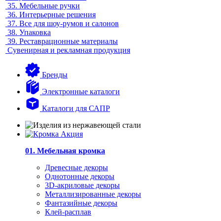
35.
Мебельные ручки
36.
Интерьерные решения
37.
Все для шоу-румов и салонов
38.
Упаковка
39.
Реставрационные материалы
Сувенирная и рекламная продукция
Бренды
Электронные каталоги
Каталоги для САПР
01. Мебельная кромка
Древесные декоры
Однотонные декоры
3D-акриловые декоры
Металлизированные декоры
Фантазийные декоры
Клей-расплав