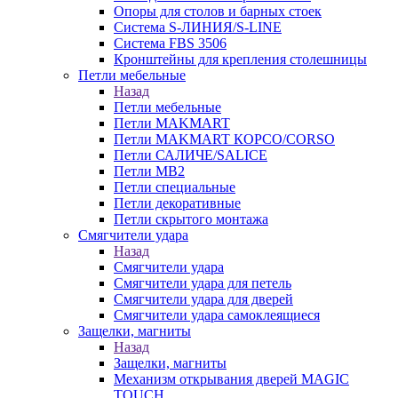
Опоры для столов и барных стоек
Система S-ЛИНИЯ/S-LINE
Система FBS 3506
Кронштейны для крепления столешницы
Петли мебельные
Назад
Петли мебельные
Петли MAKMART
Петли MAKMART КОРСО/CORSO
Петли САЛИЧЕ/SALICE
Петли MB2
Петли специальные
Петли декоративные
Петли скрытого монтажа
Смягчители удара
Назад
Смягчители удара
Смягчители удара для петель
Смягчители удара для дверей
Cмягчители удара самоклеящиеся
Защелки, магниты
Назад
Защелки, магниты
Механизм открывания дверей MAGIC
TOUCH