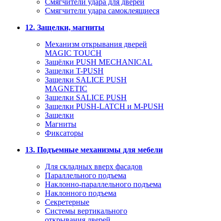
Смягчители удара для дверей
Cмягчители удара самоклеящиеся
12. Защелки, магниты
Механизм открывания дверей
MAGIC TOUCH
Защёлки PUSH MECHANICAL
Защелки T-PUSH
Защелки SALICE PUSH
MAGNETIC
Защелки SALICE PUSH
Защелки PUSH-LATCH и M-PUSH
Защелки
Магниты
Фиксаторы
13. Подъемные механизмы для мебели
Для складных вверх фасадов
Параллельного подъема
Наклонно-параллельного подъема
Наклонного подъема
Секретерные
Системы вертикального
открывания дверей