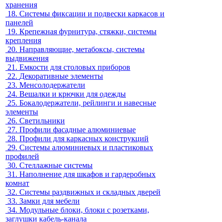
хранения
18.
Системы фиксации и подвески каркасов и
панелей
19.
Крепежная фурнитура, стяжки, системы
крепления
20.
Направляющие, метабоксы, системы
выдвижения
21.
Емкости для столовых приборов
22.
Декоративные элементы
23.
Менсолодержатели
24.
Вешалки и крючки для одежды
25.
Бокалодержатели, рейлинги и навесные
элементы
26.
Светильники
27.
Профили фасадные алюминиевые
28.
Профили для каркасных конструкций
29.
Системы алюминиевых и пластиковых
профилей
30.
Стеллажные системы
31.
Наполнение для шкафов и гардеробных
комнат
32.
Системы раздвижных и складных дверей
33.
Замки для мебели
34.
Модульные блоки, блоки с розетками,
заглушки кабель-канала