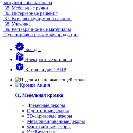
заглушки кабель-канала
35.
Мебельные ручки
36.
Интерьерные решения
37.
Все для шоу-румов и салонов
38.
Упаковка
39.
Реставрационные материалы
Сувенирная и рекламная продукция
Бренды
Электронные каталоги
Каталоги для САПР
01. Мебельная кромка
Древесные декоры
Однотонные декоры
3D-акриловые декоры
Металлизированные декоры
Фантазийные декоры
Клей-расплав