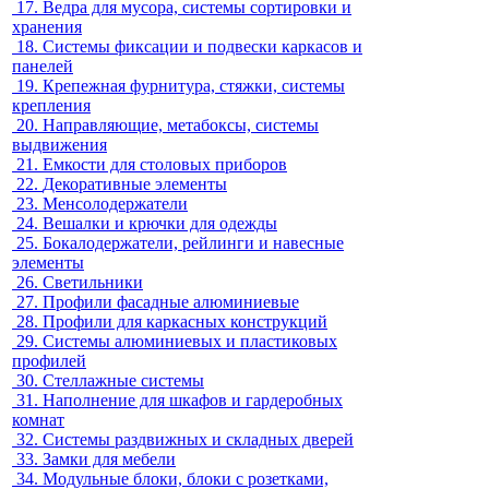
17.
Ведра для мусора, системы сортировки и
хранения
18.
Системы фиксации и подвески каркасов и
панелей
19.
Крепежная фурнитура, стяжки, системы
крепления
20.
Направляющие, метабоксы, системы
выдвижения
21.
Емкости для столовых приборов
22.
Декоративные элементы
23.
Менсолодержатели
24.
Вешалки и крючки для одежды
25.
Бокалодержатели, рейлинги и навесные
элементы
26.
Светильники
27.
Профили фасадные алюминиевые
28.
Профили для каркасных конструкций
29.
Системы алюминиевых и пластиковых
профилей
30.
Стеллажные системы
31.
Наполнение для шкафов и гардеробных
комнат
32.
Системы раздвижных и складных дверей
33.
Замки для мебели
34.
Модульные блоки, блоки с розетками,