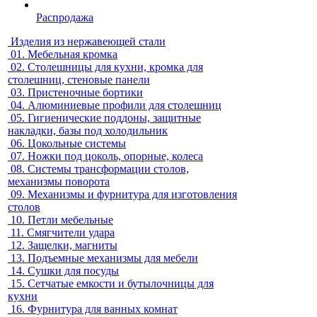
Распродажа
Изделия из нержавеющей стали
01.
Мебельная кромка
02.
Столешницы для кухни, кромка для
столешниц, стеновые панели
03.
Пристеночные бортики
04.
Алюминиевые профили для столешниц
05.
Гигиенические поддоны, защитные
накладки, базы под холодильник
06.
Цокольные системы
07.
Ножки под цоколь, опорные, колеса
08.
Системы трансформации столов,
механизмы поворота
09.
Механизмы и фурнитура для изготовления
столов
10.
Петли мебельные
11.
Смягчители удара
12.
Защелки, магниты
13.
Подъемные механизмы для мебели
14.
Сушки для посуды
15.
Сетчатые емкости и бутылочницы для
кухни
16.
Фурнитура для ванных комнат