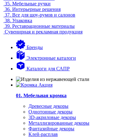
35.
Мебельные ручки
36.
Интерьерные решения
37.
Все для шоу-румов и салонов
38.
Упаковка
39.
Реставрационные материалы
Сувенирная и рекламная продукция
Бренды
Электронные каталоги
Каталоги для САПР
01. Мебельная кромка
Древесные декоры
Однотонные декоры
3D-акриловые декоры
Металлизированные декоры
Фантазийные декоры
Клей-расплав