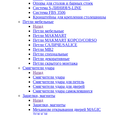
Опоры для столов и барных стоек
Система S-ЛИНИЯ/S-LINE
Система FBS 3506
Кронштейны для крепления столешницы
Петли мебельные
Назад
Петли мебельные
Петли MAKMART
Петли MAKMART КОРСО/CORSO
Петли САЛИЧЕ/SALICE
Петли MB2
Петли специальные
Петли декоративные
Петли скрытого монтажа
Смягчители удара
Назад
Смягчители удара
Смягчители удара для петель
Смягчители удара для дверей
Cмягчители удара самоклеящиеся
Защелки, магниты
Назад
Защелки, магниты
Механизм открывания дверей MAGIC
TOUCH