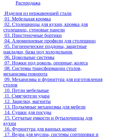
Распродажа
Изделия из нержавеющей стали
01.
Мебельная кромка
02.
Столешницы для кухни, кромка для
столешниц, стеновые панели
03.
Пристеночные бортики
04.
Алюминиевые профили для столешниц
05.
Гигиенические поддоны, защитные
накладки, базы под холодильник
06.
Цокольные системы
07.
Ножки под цоколь, опорные, колеса
08.
Системы трансформации столов,
механизмы поворота
09.
Механизмы и фурнитура для изготовления
столов
10.
Петли мебельные
11.
Смягчители удара
12.
Защелки, магниты
13.
Подъемные механизмы для мебели
14.
Сушки для посуды
15.
Сетчатые емкости и бутылочницы для
кухни
16.
Фурнитура для ванных комнат
17.
Ведра для мусора, системы сортировки и