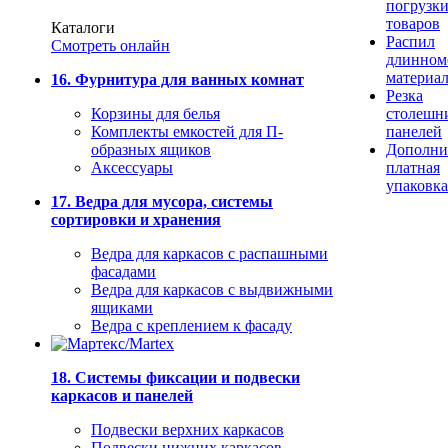
погрузк
товаров
Каталоги
Распил
Смотреть онлайн
длинном
материа
16. Фурнитура для ванных комнат
Резка
Корзины для белья
столешн
Комплекты емкостей для П-
панелей
образных ящиков
Дополни
Аксессуары
платная
упаковка
17. Ведра для мусора, системы
сортировки и хранения
Ведра для каркасов с распашными
фасадами
Ведра для каркасов с выдвижными
ящиками
Ведра с креплением к фасаду
18. Системы фиксации и подвески
каркасов и панелей
Подвески верхних каркасов
Подвески нижних каркасов