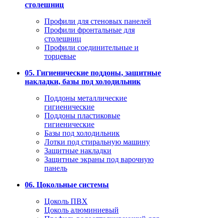
столешниц
Профили для стеновых панелей
Профили фронтальные для
столешниц
Профили соединительные и
торцевые
05. Гигиенические поддоны, защитные
накладки, базы под холодильник
Поддоны металлические
гигиенические
Поддоны пластиковые
гигиенические
Базы под холодильник
Лотки под стиральную машину
Защитные накладки
Защитные экраны под варочную
панель
06. Цокольные системы
Цоколь ПВХ
Цоколь алюминиевый