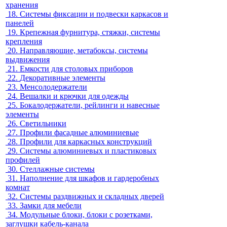
хранения
18.
Системы фиксации и подвески каркасов и
панелей
19.
Крепежная фурнитура, стяжки, системы
крепления
20.
Направляющие, метабоксы, системы
выдвижения
21.
Емкости для столовых приборов
22.
Декоративные элементы
23.
Менсолодержатели
24.
Вешалки и крючки для одежды
25.
Бокалодержатели, рейлинги и навесные
элементы
26.
Светильники
27.
Профили фасадные алюминиевые
28.
Профили для каркасных конструкций
29.
Системы алюминиевых и пластиковых
профилей
30.
Стеллажные системы
31.
Наполнение для шкафов и гардеробных
комнат
32.
Системы раздвижных и складных дверей
33.
Замки для мебели
34.
Модульные блоки, блоки с розетками,
заглушки кабель-канала