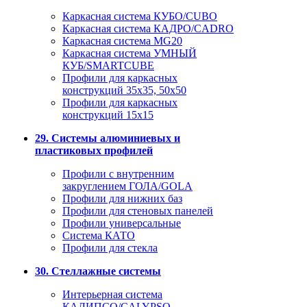
Каркасная система КУБО/CUBO
Каркасная система КАДРО/CADRO
Каркасная система MG20
Каркасная система УМНЫЙ
КУБ/SMARTCUBE
Профили для каркасных
конструкций 35x35, 50x50
Профили для каркасных
конструкций 15х15
29. Системы алюминиевых и
пластиковых профилей
Профили с внутренним
закруглением ГОЛА/GOLA
Профили для нижних баз
Профили для стеновых панелей
Профили универсальные
Система КАТО
Профили для стекла
30. Стеллажные системы
Интерьерная система
КАЛИПСО/CALYPSO