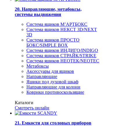
20. Направляющие, метабоксы,
системы выдвижения
Система ящиков М’АРТБОКС
Система ящиков НЕКСТ 3D/NEXT
3D
Система ящиков ПРОСТО
БОКС/SIMPLE BOX
Система ящиков ИНДИГО/INDIGO
Система ящиков СТРАЙК/STRIKE
Система ящиков НЕОТЕК/NEOTEC
Метабоксы
Аксессуары для ящиков
Направляющие
Ящики под духовой шкаф
Направляющие для колонн
Коврики противоскользящие
Каталоги
Смотреть онлайн
21. Емкости для столовых приборов