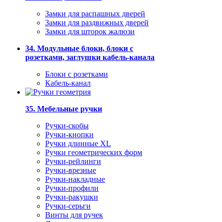
Замки для распашных дверей
Замки для раздвижных дверей
Замки для шторок жалюзи
34. Модульные блоки, блоки с
розетками, заглушки кабель-канала
Блоки с розетками
Кабель-канал
35. Мебельные ручки
Ручки-скобы
Ручки-кнопки
Ручки длинные XL
Ручки геометрических форм
Ручки-рейлинги
Ручки-врезные
Ручки-накладные
Ручки-профили
Ручки-ракушки
Ручки-серьги
Винты для ручек