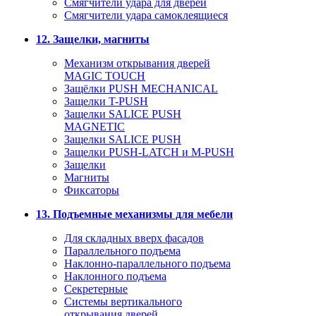
Смягчители удара для дверей
Cмягчители удара самоклеящиеся
12. Защелки, магниты
Механизм открывания дверей
MAGIC TOUCH
Защёлки PUSH MECHANICAL
Защелки T-PUSH
Защелки SALICE PUSH
MAGNETIC
Защелки SALICE PUSH
Защелки PUSH-LATCH и M-PUSH
Защелки
Магниты
Фиксаторы
13. Подъемные механизмы для мебели
Для складных вверх фасадов
Параллельного подъема
Наклонно-параллельного подъема
Наклонного подъема
Секретерные
Системы вертикального
открывания дверей