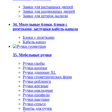
Замки для распашных дверей
Замки для раздвижных дверей
Замки для шторок жалюзи
34. Модульные блоки, блоки с
розетками, заглушки кабель-канала
Блоки с розетками
Кабель-канал
35. Мебельные ручки
Ручки-скобы
Ручки-кнопки
Ручки длинные XL
Ручки геометрических форм
Ручки-рейлинги
Ручки-врезные
Ручки-накладные
Ручки-профили
Ручки-ракушки
Ручки-серьги
Винты для ручек