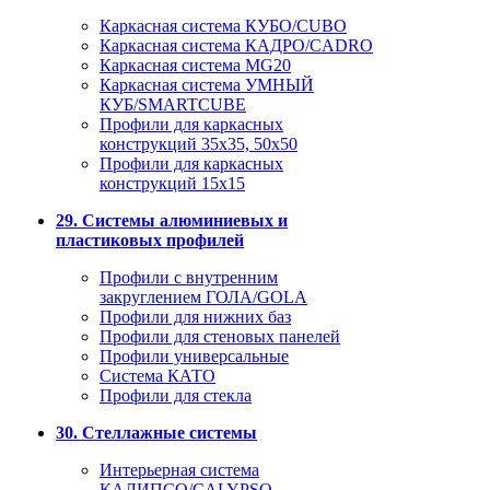
Каркасная система КУБО/CUBO
Каркасная система КАДРО/CADRO
Каркасная система MG20
Каркасная система УМНЫЙ
КУБ/SMARTCUBE
Профили для каркасных
конструкций 35x35, 50x50
Профили для каркасных
конструкций 15х15
29. Системы алюминиевых и
пластиковых профилей
Профили с внутренним
закруглением ГОЛА/GOLA
Профили для нижних баз
Профили для стеновых панелей
Профили универсальные
Система КАТО
Профили для стекла
30. Стеллажные системы
Интерьерная система
КАЛИПСО/CALYPSO