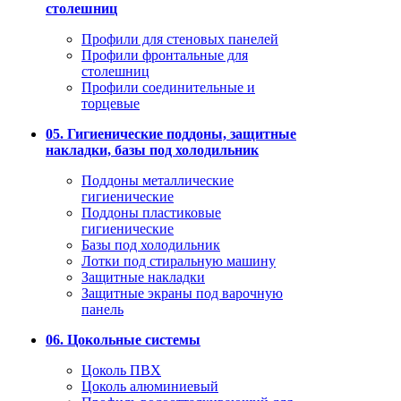
столешниц
Профили для стеновых панелей
Профили фронтальные для
столешниц
Профили соединительные и
торцевые
05. Гигиенические поддоны, защитные
накладки, базы под холодильник
Поддоны металлические
гигиенические
Поддоны пластиковые
гигиенические
Базы под холодильник
Лотки под стиральную машину
Защитные накладки
Защитные экраны под варочную
панель
06. Цокольные системы
Цоколь ПВХ
Цоколь алюминиевый