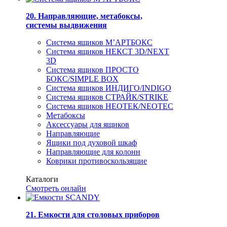
20. Направляющие, метабоксы,
системы выдвижения
Система ящиков М’АРТБОКС
Система ящиков НЕКСТ 3D/NEXT
3D
Система ящиков ПРОСТО
БОКС/SIMPLE BOX
Система ящиков ИНДИГО/INDIGO
Система ящиков СТРАЙК/STRIKE
Система ящиков НЕОТЕК/NEOTEC
Метабоксы
Аксессуары для ящиков
Направляющие
Ящики под духовой шкаф
Направляющие для колонн
Коврики противоскользящие
Каталоги
Смотреть онлайн
21. Емкости для столовых приборов