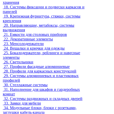
хранения
18.
Системы фиксации и подвески каркасов и
панелей
19.
Крепежная фурнитура, стяжки, системы
крепления
20.
Направляющие, метабоксы, системы
выдвижения
21.
Емкости для столовых приборов
22.
Декоративные элементы
23.
Менсолодержатели
24.
Вешалки и крючки для одежды
25.
Бокалодержатели, рейлинги и навесные
элементы
26.
Светильники
27.
Профили фасадные алюминиевые
28.
Профили для каркасных конструкций
29.
Системы алюминиевых и пластиковых
профилей
30.
Стеллажные системы
31.
Наполнение для шкафов и гардеробных
комнат
32.
Системы раздвижных и складных дверей
33.
Замки для мебели
34.
Модульные блоки, блоки с розетками,
заглушки кабель-канала