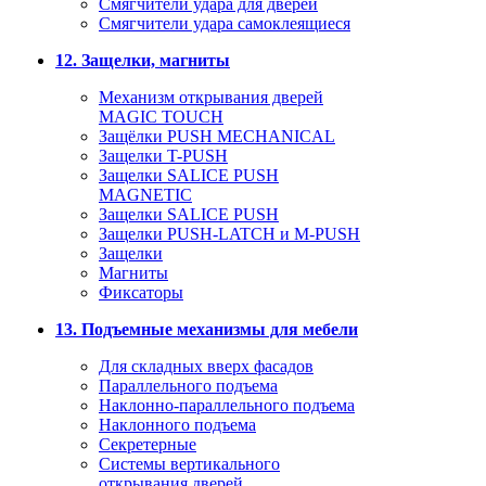
Смягчители удара для дверей
Cмягчители удара самоклеящиеся
12. Защелки, магниты
Механизм открывания дверей
MAGIC TOUCH
Защёлки PUSH MECHANICAL
Защелки T-PUSH
Защелки SALICE PUSH
MAGNETIC
Защелки SALICE PUSH
Защелки PUSH-LATCH и M-PUSH
Защелки
Магниты
Фиксаторы
13. Подъемные механизмы для мебели
Для складных вверх фасадов
Параллельного подъема
Наклонно-параллельного подъема
Наклонного подъема
Секретерные
Системы вертикального
открывания дверей