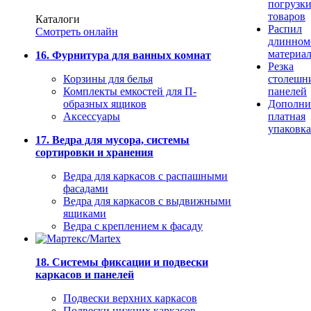
погрузк
товаров
Каталоги
Распил
Смотреть онлайн
длинном
материа
16. Фурнитура для ванных комнат
Резка
Корзины для белья
столешн
Комплекты емкостей для П-
панелей
образных ящиков
Дополни
Аксессуары
платная
упаковка
17. Ведра для мусора, системы
сортировки и хранения
Ведра для каркасов с распашными
фасадами
Ведра для каркасов с выдвижными
ящиками
Ведра с креплением к фасаду
18. Системы фиксации и подвески
каркасов и панелей
Подвески верхних каркасов
Подвески нижних каркасов