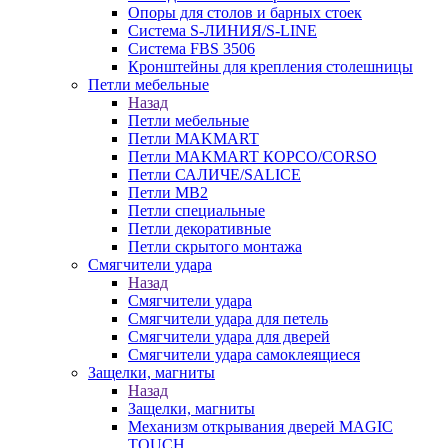
Опоры для столов и барных стоек
Система S-ЛИНИЯ/S-LINE
Система FBS 3506
Кронштейны для крепления столешницы
Петли мебельные
Назад
Петли мебельные
Петли MAKMART
Петли MAKMART КОРСО/CORSO
Петли САЛИЧЕ/SALICE
Петли MB2
Петли специальные
Петли декоративные
Петли скрытого монтажа
Смягчители удара
Назад
Смягчители удара
Смягчители удара для петель
Смягчители удара для дверей
Cмягчители удара самоклеящиеся
Защелки, магниты
Назад
Защелки, магниты
Механизм открывания дверей MAGIC
TOUCH