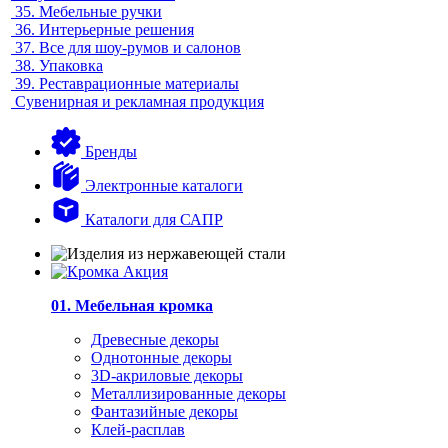
35.
Мебельные ручки
36.
Интерьерные решения
37.
Все для шоу-румов и салонов
38.
Упаковка
39.
Реставрационные материалы
Сувенирная и рекламная продукция
Бренды
Электронные каталоги
Каталоги для САПР
01. Мебельная кромка
Древесные декоры
Однотонные декоры
3D-акриловые декоры
Металлизированные декоры
Фантазийные декоры
Клей-расплав