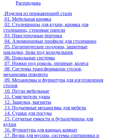
Распродажа
Изделия из нержавеющей стали
01.
Мебельная кромка
02.
Столешницы для кухни, кромка для
столешниц, стеновые панели
03.
Пристеночные бортики
04.
Алюминиевые профили для столешниц
05.
Гигиенические поддоны, защитные
накладки, базы под холодильник
06.
Цокольные системы
07.
Ножки под цоколь, опорные, колеса
08.
Системы трансформации столов,
механизмы поворота
09.
Механизмы и фурнитура для изготовления
столов
10.
Петли мебельные
11.
Смягчители удара
12.
Защелки, магниты
13.
Подъемные механизмы для мебели
14.
Сушки для посуды
15.
Сетчатые емкости и бутылочницы для
кухни
16.
Фурнитура для ванных комнат
17.
Ведра для мусора, системы сортировки и