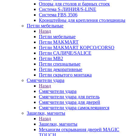
Опоры для столов и барных стоек
Система S-ЛИНИЯ/S-LINE
Система FBS 3506
Кронштейны для крепления столешницы
Петли мебельные
Назад
Петли мебельные
Петли MAKMART
Петли MAKMART КОРСО/CORSO
Петли САЛИЧЕ/SALICE
Петли MB2
Петли специальные
Петли декоративные
Петли скрытого монтажа
Смягчители удара
Назад
Смягчители удара
Смягчители удара для петель
Смягчители удара для дверей
Cмягчители удара самоклеящиеся
Защелки, магниты
Назад
Защелки, магниты
Механизм открывания дверей MAGIC
TOUCH