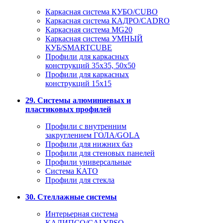
Каркасная система КУБО/CUBO
Каркасная система КАДРО/CADRO
Каркасная система MG20
Каркасная система УМНЫЙ
КУБ/SMARTCUBE
Профили для каркасных
конструкций 35x35, 50x50
Профили для каркасных
конструкций 15х15
29. Системы алюминиевых и
пластиковых профилей
Профили с внутренним
закруглением ГОЛА/GOLA
Профили для нижних баз
Профили для стеновых панелей
Профили универсальные
Система КАТО
Профили для стекла
30. Стеллажные системы
Интерьерная система
КАЛИПСО/CALYPSO