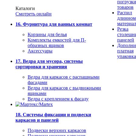
погрузк
товаров
Каталоги
Распил
Смотреть онлайн
длинном
материа
16. Фурнитура для ванных комнат
Резка
Корзины для белья
столешн
Комплекты емкостей для П-
панелей
образных ящиков
Дополни
Аксессуары
платная
упаковка
17. Ведра для мусора, системы
сортировки и хранения
Ведра для каркасов с распашными
фасадами
Ведра для каркасов с выдвижными
ящиками
Ведра с креплением к фасаду
18. Системы фиксации и подвески
каркасов и панелей
Подвески верхних каркасов
Подвески нижних каркасов