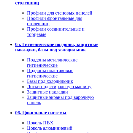
столешниц
Профили для стеновых панелей
Профили фронтальные для
столешниц
Профили соединительные и
торцевые
05. Гигиенические поддоны, защитные
накладки, базы под холодильник
Поддоны металлические
гигиенические
Поддоны пластиковые
гигиенические
Базы под холодильник
Лотки под стиральную машину
Защитные накладки
Защитные экраны под варочную
панель
06. Цокольные системы
Цоколь ПВХ
Цоколь алюминиевый