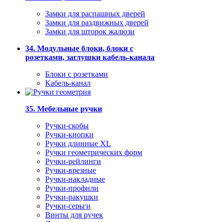
Замки для распашных дверей
Замки для раздвижных дверей
Замки для шторок жалюзи
34. Модульные блоки, блоки с
розетками, заглушки кабель-канала
Блоки с розетками
Кабель-канал
35. Мебельные ручки
Ручки-скобы
Ручки-кнопки
Ручки длинные XL
Ручки геометрических форм
Ручки-рейлинги
Ручки-врезные
Ручки-накладные
Ручки-профили
Ручки-ракушки
Ручки-серьги
Винты для ручек