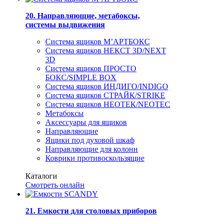
20. Направляющие, метабоксы,
системы выдвижения
Система ящиков М’АРТБОКС
Система ящиков НЕКСТ 3D/NEXT
3D
Система ящиков ПРОСТО
БОКС/SIMPLE BOX
Система ящиков ИНДИГО/INDIGO
Система ящиков СТРАЙК/STRIKE
Система ящиков НЕОТЕК/NEOTEC
Метабоксы
Аксессуары для ящиков
Направляющие
Ящики под духовой шкаф
Направляющие для колонн
Коврики противоскользящие
Каталоги
Смотреть онлайн
21. Емкости для столовых приборов