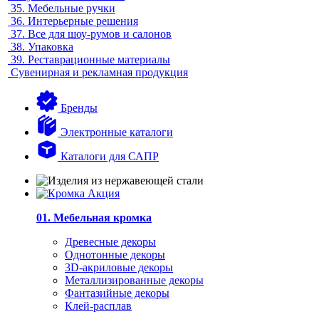
35.
Мебельные ручки
36.
Интерьерные решения
37.
Все для шоу-румов и салонов
38.
Упаковка
39.
Реставрационные материалы
Сувенирная и рекламная продукция
Бренды
Электронные каталоги
Каталоги для САПР
01. Мебельная кромка
Древесные декоры
Однотонные декоры
3D-акриловые декоры
Металлизированные декоры
Фантазийные декоры
Клей-расплав