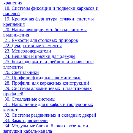
хранения
18.
Системы фиксации и подвески каркасов и
панелей
19.
Крепежная фурнитура, стяжки, системы
крепления
20.
Направляющие, метабоксы, системы
выдвижения
21.
Емкости для столовых приборов
22.
Декоративные элементы
23.
Менсолодержатели
24.
Вешалки и крючки для одежды
25.
Бокалодержатели, рейлинги и навесные
элементы
26.
Светильники
27.
Профили фасадные алюминиевые
28.
Профили для каркасных конструкций
29.
Системы алюминиевых и пластиковых
профилей
30.
Стеллажные системы
31.
Наполнение для шкафов и гардеробных
комнат
32.
Системы раздвижных и складных дверей
33.
Замки для мебели
34.
Модульные блоки, блоки с розетками,
заглушки кабель-канала