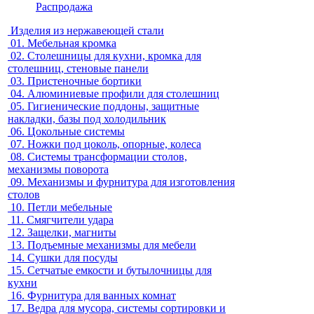
Распродажа
Изделия из нержавеющей стали
01.
Мебельная кромка
02.
Столешницы для кухни, кромка для
столешниц, стеновые панели
03.
Пристеночные бортики
04.
Алюминиевые профили для столешниц
05.
Гигиенические поддоны, защитные
накладки, базы под холодильник
06.
Цокольные системы
07.
Ножки под цоколь, опорные, колеса
08.
Системы трансформации столов,
механизмы поворота
09.
Механизмы и фурнитура для изготовления
столов
10.
Петли мебельные
11.
Смягчители удара
12.
Защелки, магниты
13.
Подъемные механизмы для мебели
14.
Сушки для посуды
15.
Сетчатые емкости и бутылочницы для
кухни
16.
Фурнитура для ванных комнат
17.
Ведра для мусора, системы сортировки и