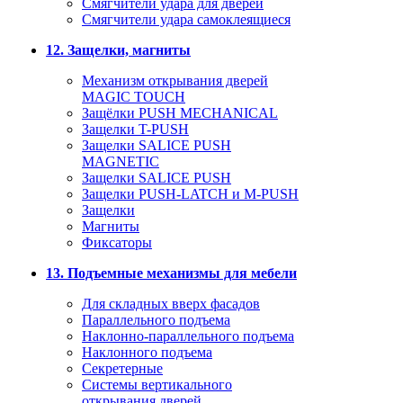
Смягчители удара для дверей
Cмягчители удара самоклеящиеся
12. Защелки, магниты
Механизм открывания дверей
MAGIC TOUCH
Защёлки PUSH MECHANICAL
Защелки T-PUSH
Защелки SALICE PUSH
MAGNETIC
Защелки SALICE PUSH
Защелки PUSH-LATCH и M-PUSH
Защелки
Магниты
Фиксаторы
13. Подъемные механизмы для мебели
Для складных вверх фасадов
Параллельного подъема
Наклонно-параллельного подъема
Наклонного подъема
Секретерные
Системы вертикального
открывания дверей