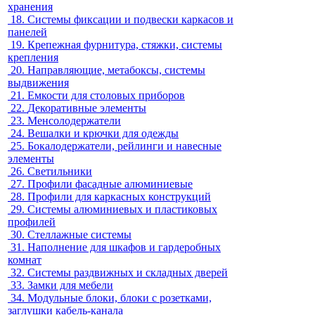
хранения
18.
Системы фиксации и подвески каркасов и
панелей
19.
Крепежная фурнитура, стяжки, системы
крепления
20.
Направляющие, метабоксы, системы
выдвижения
21.
Емкости для столовых приборов
22.
Декоративные элементы
23.
Менсолодержатели
24.
Вешалки и крючки для одежды
25.
Бокалодержатели, рейлинги и навесные
элементы
26.
Светильники
27.
Профили фасадные алюминиевые
28.
Профили для каркасных конструкций
29.
Системы алюминиевых и пластиковых
профилей
30.
Стеллажные системы
31.
Наполнение для шкафов и гардеробных
комнат
32.
Системы раздвижных и складных дверей
33.
Замки для мебели
34.
Модульные блоки, блоки с розетками,
заглушки кабель-канала