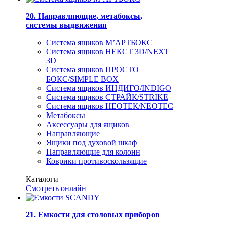
20. Направляющие, метабоксы,
системы выдвижения
Система ящиков М’АРТБОКС
Система ящиков НЕКСТ 3D/NEXT
3D
Система ящиков ПРОСТО
БОКС/SIMPLE BOX
Система ящиков ИНДИГО/INDIGO
Система ящиков СТРАЙК/STRIKE
Система ящиков НЕОТЕК/NEOTEC
Метабоксы
Аксессуары для ящиков
Направляющие
Ящики под духовой шкаф
Направляющие для колонн
Коврики противоскользящие
Каталоги
Смотреть онлайн
21. Емкости для столовых приборов