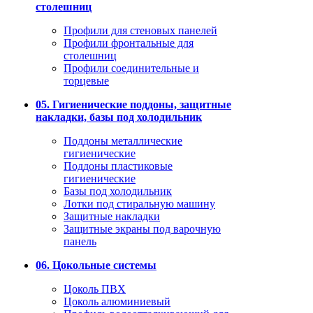
столешниц
Профили для стеновых панелей
Профили фронтальные для
столешниц
Профили соединительные и
торцевые
05. Гигиенические поддоны, защитные
накладки, базы под холодильник
Поддоны металлические
гигиенические
Поддоны пластиковые
гигиенические
Базы под холодильник
Лотки под стиральную машину
Защитные накладки
Защитные экраны под варочную
панель
06. Цокольные системы
Цоколь ПВХ
Цоколь алюминиевый