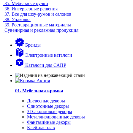
35.
Мебельные ручки
36.
Интерьерные решения
37.
Все для шоу-румов и салонов
38.
Упаковка
39.
Реставрационные материалы
Сувенирная и рекламная продукция
Бренды
Электронные каталоги
Каталоги для САПР
01. Мебельная кромка
Древесные декоры
Однотонные декоры
3D-акриловые декоры
Металлизированные декоры
Фантазийные декоры
Клей-расплав