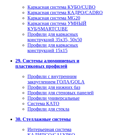
Каркасная система КУБО/CUBO
Каркасная система КАДРО/CADRO
Каркасная система MG20
Каркасная система УМНЫЙ
КУБ/SMARTCUBE
Профили для каркасных
конструкций 35x35, 50x50
Профили для каркасных
конструкций 15х15
29. Системы алюминиевых и
пластиковых профилей
Профили с внутренним
закруглением ГОЛА/GOLA
Профили для нижних баз
Профили для стеновых панелей
Профили универсальные
Система КАТО
Профили для стекла
30. Стеллажные системы
Интерьерная система
КАЛИПСО/CALYPSO