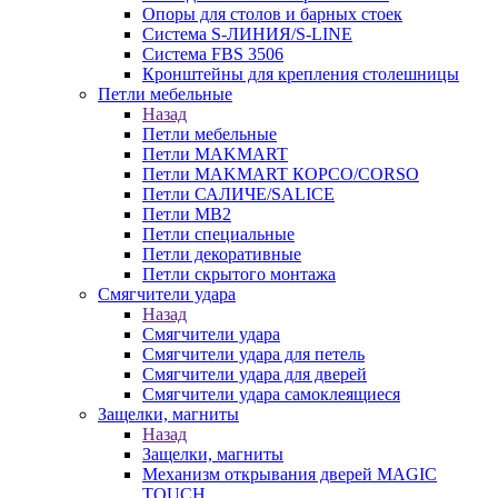
Опоры для столов и барных стоек
Система S-ЛИНИЯ/S-LINE
Система FBS 3506
Кронштейны для крепления столешницы
Петли мебельные
Назад
Петли мебельные
Петли MAKMART
Петли MAKMART КОРСО/CORSO
Петли САЛИЧЕ/SALICE
Петли MB2
Петли специальные
Петли декоративные
Петли скрытого монтажа
Смягчители удара
Назад
Смягчители удара
Смягчители удара для петель
Смягчители удара для дверей
Cмягчители удара самоклеящиеся
Защелки, магниты
Назад
Защелки, магниты
Механизм открывания дверей MAGIC
TOUCH