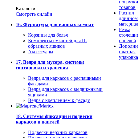
погрузк
товаров
Каталоги
Распил
Смотреть онлайн
длинном
материа
16. Фурнитура для ванных комнат
Резка
Корзины для белья
столешн
Комплекты емкостей для П-
панелей
образных ящиков
Дополни
Аксессуары
платная
упаковка
17. Ведра для мусора, системы
сортировки и хранения
Ведра для каркасов с распашными
фасадами
Ведра для каркасов с выдвижными
ящиками
Ведра с креплением к фасаду
18. Системы фиксации и подвески
каркасов и панелей
Подвески верхних каркасов
Подвески нижних каркасов