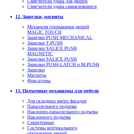
Смягчители удара для дверей
Cмягчители удара самоклеящиеся
12. Защелки, магниты
Механизм открывания дверей
MAGIC TOUCH
Защёлки PUSH MECHANICAL
Защелки T-PUSH
Защелки SALICE PUSH
MAGNETIC
Защелки SALICE PUSH
Защелки PUSH-LATCH и M-PUSH
Защелки
Магниты
Фиксаторы
13. Подъемные механизмы для мебели
Для складных вверх фасадов
Параллельного подъема
Наклонно-параллельного подъема
Наклонного подъема
Секретерные
Системы вертикального
открывания дверей