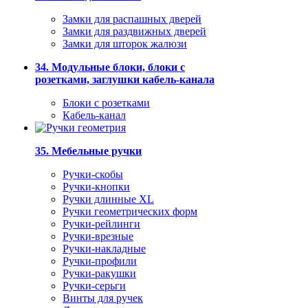
Замки для распашных дверей
Замки для раздвижных дверей
Замки для шторок жалюзи
34. Модульные блоки, блоки с
розетками, заглушки кабель-канала
Блоки с розетками
Кабель-канал
35. Мебельные ручки
Ручки-скобы
Ручки-кнопки
Ручки длинные XL
Ручки геометрических форм
Ручки-рейлинги
Ручки-врезные
Ручки-накладные
Ручки-профили
Ручки-ракушки
Ручки-серьги
Винты для ручек