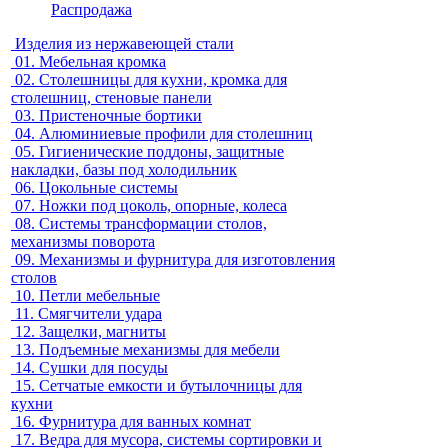
Распродажа
Изделия из нержавеющей стали
01.
Мебельная кромка
02.
Столешницы для кухни, кромка для
столешниц, стеновые панели
03.
Пристеночные бортики
04.
Алюминиевые профили для столешниц
05.
Гигиенические поддоны, защитные
накладки, базы под холодильник
06.
Цокольные системы
07.
Ножки под цоколь, опорные, колеса
08.
Системы трансформации столов,
механизмы поворота
09.
Механизмы и фурнитура для изготовления
столов
10.
Петли мебельные
11.
Смягчители удара
12.
Защелки, магниты
13.
Подъемные механизмы для мебели
14.
Сушки для посуды
15.
Сетчатые емкости и бутылочницы для
кухни
16.
Фурнитура для ванных комнат
17.
Ведра для мусора, системы сортировки и