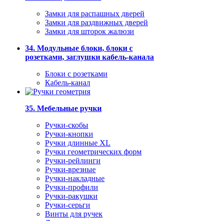
Замки для распашных дверей
Замки для раздвижных дверей
Замки для шторок жалюзи
34. Модульные блоки, блоки с
розетками, заглушки кабель-канала
Блоки с розетками
Кабель-канал
35. Мебельные ручки
Ручки-скобы
Ручки-кнопки
Ручки длинные XL
Ручки геометрических форм
Ручки-рейлинги
Ручки-врезные
Ручки-накладные
Ручки-профили
Ручки-ракушки
Ручки-серьги
Винты для ручек