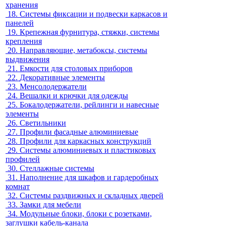
хранения
18.
Системы фиксации и подвески каркасов и
панелей
19.
Крепежная фурнитура, стяжки, системы
крепления
20.
Направляющие, метабоксы, системы
выдвижения
21.
Емкости для столовых приборов
22.
Декоративные элементы
23.
Менсолодержатели
24.
Вешалки и крючки для одежды
25.
Бокалодержатели, рейлинги и навесные
элементы
26.
Светильники
27.
Профили фасадные алюминиевые
28.
Профили для каркасных конструкций
29.
Системы алюминиевых и пластиковых
профилей
30.
Стеллажные системы
31.
Наполнение для шкафов и гардеробных
комнат
32.
Системы раздвижных и складных дверей
33.
Замки для мебели
34.
Модульные блоки, блоки с розетками,
заглушки кабель-канала