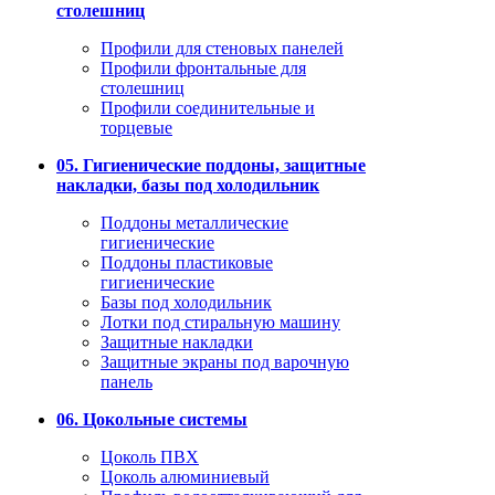
столешниц
Профили для стеновых панелей
Профили фронтальные для
столешниц
Профили соединительные и
торцевые
05. Гигиенические поддоны, защитные
накладки, базы под холодильник
Поддоны металлические
гигиенические
Поддоны пластиковые
гигиенические
Базы под холодильник
Лотки под стиральную машину
Защитные накладки
Защитные экраны под варочную
панель
06. Цокольные системы
Цоколь ПВХ
Цоколь алюминиевый