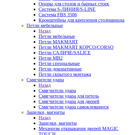
Опоры для столов и барных стоек
Система S-ЛИНИЯ/S-LINE
Система FBS 3506
Кронштейны для крепления столешницы
Петли мебельные
Назад
Петли мебельные
Петли MAKMART
Петли MAKMART КОРСО/CORSO
Петли САЛИЧЕ/SALICE
Петли MB2
Петли специальные
Петли декоративные
Петли скрытого монтажа
Смягчители удара
Назад
Смягчители удара
Смягчители удара для петель
Смягчители удара для дверей
Cмягчители удара самоклеящиеся
Защелки, магниты
Назад
Защелки, магниты
Механизм открывания дверей MAGIC
TOUCH