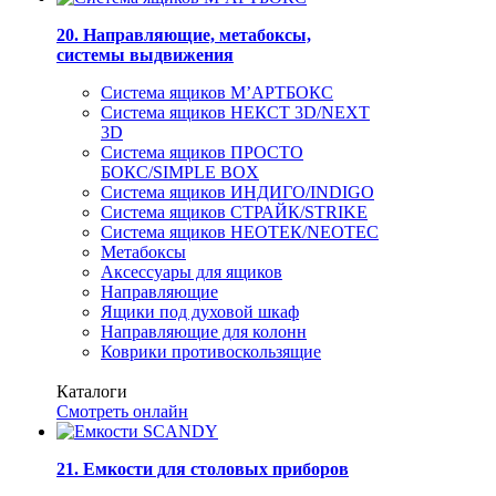
20. Направляющие, метабоксы,
системы выдвижения
Система ящиков М’АРТБОКС
Система ящиков НЕКСТ 3D/NEXT
3D
Система ящиков ПРОСТО
БОКС/SIMPLE BOX
Система ящиков ИНДИГО/INDIGO
Система ящиков СТРАЙК/STRIKE
Система ящиков НЕОТЕК/NEOTEC
Метабоксы
Аксессуары для ящиков
Направляющие
Ящики под духовой шкаф
Направляющие для колонн
Коврики противоскользящие
Каталоги
Смотреть онлайн
21. Емкости для столовых приборов