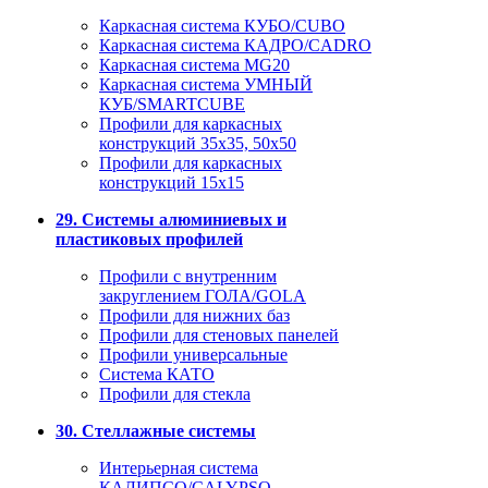
Каркасная система КУБО/CUBO
Каркасная система КАДРО/CADRO
Каркасная система MG20
Каркасная система УМНЫЙ
КУБ/SMARTCUBE
Профили для каркасных
конструкций 35x35, 50x50
Профили для каркасных
конструкций 15х15
29. Системы алюминиевых и
пластиковых профилей
Профили с внутренним
закруглением ГОЛА/GOLA
Профили для нижних баз
Профили для стеновых панелей
Профили универсальные
Система КАТО
Профили для стекла
30. Стеллажные системы
Интерьерная система
КАЛИПСО/CALYPSO