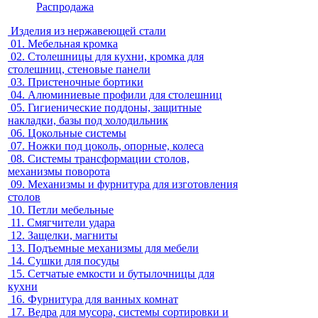
Распродажа
Изделия из нержавеющей стали
01.
Мебельная кромка
02.
Столешницы для кухни, кромка для
столешниц, стеновые панели
03.
Пристеночные бортики
04.
Алюминиевые профили для столешниц
05.
Гигиенические поддоны, защитные
накладки, базы под холодильник
06.
Цокольные системы
07.
Ножки под цоколь, опорные, колеса
08.
Системы трансформации столов,
механизмы поворота
09.
Механизмы и фурнитура для изготовления
столов
10.
Петли мебельные
11.
Смягчители удара
12.
Защелки, магниты
13.
Подъемные механизмы для мебели
14.
Сушки для посуды
15.
Сетчатые емкости и бутылочницы для
кухни
16.
Фурнитура для ванных комнат
17.
Ведра для мусора, системы сортировки и