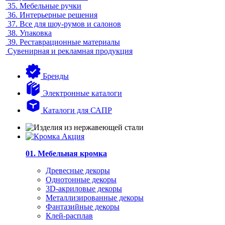
35.
Мебельные ручки
36.
Интерьерные решения
37.
Все для шоу-румов и салонов
38.
Упаковка
39.
Реставрационные материалы
Сувенирная и рекламная продукция
Бренды
Электронные каталоги
Каталоги для САПР
01. Мебельная кромка
Древесные декоры
Однотонные декоры
3D-акриловые декоры
Металлизированные декоры
Фантазийные декоры
Клей-расплав