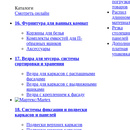
погрузк
товаров
Каталоги
Распил
Смотреть онлайн
длинном
материа
16. Фурнитура для ванных комнат
Резка
Корзины для белья
столешн
Комплекты емкостей для П-
панелей
образных ящиков
Дополни
Аксессуары
платная
упаковка
17. Ведра для мусора, системы
сортировки и хранения
Ведра для каркасов с распашными
фасадами
Ведра для каркасов с выдвижными
ящиками
Ведра с креплением к фасаду
18. Системы фиксации и подвески
каркасов и панелей
Подвески верхних каркасов
Подвески нижних каркасов