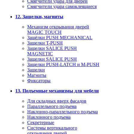
Смягчители удара для дверей
Cмягчители удара самоклеящиеся
12. Защелки, магниты
Механизм открывания дверей
MAGIC TOUCH
Защёлки PUSH MECHANICAL
Защелки T-PUSH
Защелки SALICE PUSH
MAGNETIC
Защелки SALICE PUSH
Защелки PUSH-LATCH и M-PUSH
Защелки
Магниты
Фиксаторы
13. Подъемные механизмы для мебели
Для складных вверх фасадов
Параллельного подъема
Наклонно-параллельного подъема
Наклонного подъема
Секретерные
Системы вертикального
открывания дверей