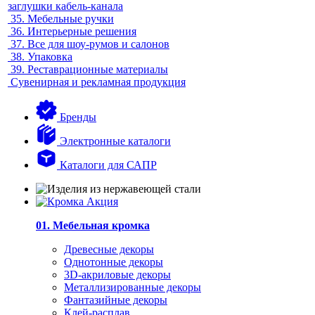
заглушки кабель-канала
35.
Мебельные ручки
36.
Интерьерные решения
37.
Все для шоу-румов и салонов
38.
Упаковка
39.
Реставрационные материалы
Сувенирная и рекламная продукция
Бренды
Электронные каталоги
Каталоги для САПР
01. Мебельная кромка
Древесные декоры
Однотонные декоры
3D-акриловые декоры
Металлизированные декоры
Фантазийные декоры
Клей-расплав