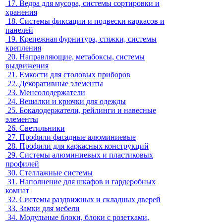
17.
Ведра для мусора, системы сортировки и
хранения
18.
Системы фиксации и подвески каркасов и
панелей
19.
Крепежная фурнитура, стяжки, системы
крепления
20.
Направляющие, метабоксы, системы
выдвижения
21.
Емкости для столовых приборов
22.
Декоративные элементы
23.
Менсолодержатели
24.
Вешалки и крючки для одежды
25.
Бокалодержатели, рейлинги и навесные
элементы
26.
Светильники
27.
Профили фасадные алюминиевые
28.
Профили для каркасных конструкций
29.
Системы алюминиевых и пластиковых
профилей
30.
Стеллажные системы
31.
Наполнение для шкафов и гардеробных
комнат
32.
Системы раздвижных и складных дверей
33.
Замки для мебели
34.
Модульные блоки, блоки с розетками,