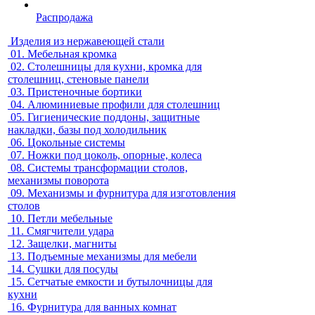
Распродажа
Изделия из нержавеющей стали
01.
Мебельная кромка
02.
Столешницы для кухни, кромка для
столешниц, стеновые панели
03.
Пристеночные бортики
04.
Алюминиевые профили для столешниц
05.
Гигиенические поддоны, защитные
накладки, базы под холодильник
06.
Цокольные системы
07.
Ножки под цоколь, опорные, колеса
08.
Системы трансформации столов,
механизмы поворота
09.
Механизмы и фурнитура для изготовления
столов
10.
Петли мебельные
11.
Смягчители удара
12.
Защелки, магниты
13.
Подъемные механизмы для мебели
14.
Сушки для посуды
15.
Сетчатые емкости и бутылочницы для
кухни
16.
Фурнитура для ванных комнат