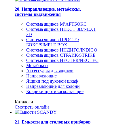
20. Направляющие, метабоксы,
системы выдвижения
Система ящиков М’АРТБОКС
Система ящиков НЕКСТ 3D/NEXT
3D
Система ящиков ПРОСТО
БОКС/SIMPLE BOX
Система ящиков ИНДИГО/INDIGO
Система ящиков СТРАЙК/STRIKE
Система ящиков НЕОТЕК/NEOTEC
Метабоксы
Аксессуары для ящиков
Направляющие
Ящики под духовой шкаф
Направляющие для колонн
Коврики противоскользящие
Каталоги
Смотреть онлайн
21. Емкости для столовых приборов