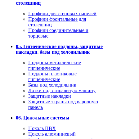
столешниц
Профили для стеновых панелей
Профили фронтальные для
столешниц
Профили соединительные и
торцевые
05. Гигиенические поддоны, защитные
накладки, базы под холодильник
Поддоны металлические
гигиенические
Поддоны пластиковые
гигиенические
Базы под холодильник
Лотки под стиральную машину
Защитные накладки
Защитные экраны под варочную
панель
06. Цокольные системы
Цоколь ПВХ
Цоколь алюминиевый