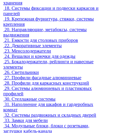
хранения
18.
Системы фиксации и подвески каркасов и
панелей
19.
Крепежная фурнитура, стяжки, системы
крепления
20.
Направляющие, метабоксы, системы
выдвижения
21.
Емкости для столовых приборов
22.
Декоративные элементы
23.
Менсолодержатели
24.
Вешалки и крючки для одежды
25.
Бокалодержатели, рейлинги и навесные
элементы
26.
Светильники
27.
Профили фасадные алюминиевые
28.
Профили для каркасных конструкций
29.
Системы алюминиевых и пластиковых
профилей
30.
Стеллажные системы
31.
Наполнение для шкафов и гардеробных
комнат
32.
Системы раздвижных и складных дверей
33.
Замки для мебели
34.
Модульные блоки, блоки с розетками,
заглушки кабель-канала