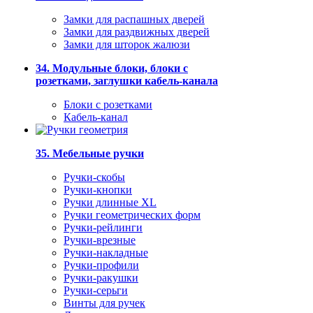
Замки для распашных дверей
Замки для раздвижных дверей
Замки для шторок жалюзи
34. Модульные блоки, блоки с
розетками, заглушки кабель-канала
Блоки с розетками
Кабель-канал
35. Мебельные ручки
Ручки-скобы
Ручки-кнопки
Ручки длинные XL
Ручки геометрических форм
Ручки-рейлинги
Ручки-врезные
Ручки-накладные
Ручки-профили
Ручки-ракушки
Ручки-серьги
Винты для ручек