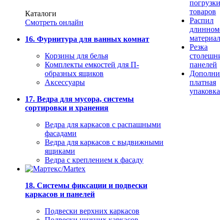
погрузк
товаров
Каталоги
Распил
Смотреть онлайн
длинном
материа
16. Фурнитура для ванных комнат
Резка
Корзины для белья
столешн
Комплекты емкостей для П-
панелей
образных ящиков
Дополни
Аксессуары
платная
упаковка
17. Ведра для мусора, системы
сортировки и хранения
Ведра для каркасов с распашными
фасадами
Ведра для каркасов с выдвижными
ящиками
Ведра с креплением к фасаду
18. Системы фиксации и подвески
каркасов и панелей
Подвески верхних каркасов
Подвески нижних каркасов