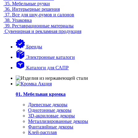
35.
Мебельные ручки
36.
Интерьерные решения
37.
Все для шоу-румов и салонов
38.
Упаковка
39.
Реставрационные материалы
Сувенирная и рекламная продукция
Бренды
Электронные каталоги
Каталоги для САПР
01. Мебельная кромка
Древесные декоры
Однотонные декоры
3D-акриловые декоры
Металлизированные декоры
Фантазийные декоры
Клей-расплав