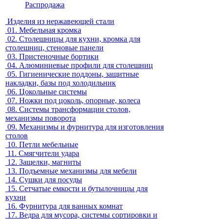
Распродажа
Изделия из нержавеющей стали
01.
Мебельная кромка
02.
Столешницы для кухни, кромка для
столешниц, стеновые панели
03.
Пристеночные бортики
04.
Алюминиевые профили для столешниц
05.
Гигиенические поддоны, защитные
накладки, базы под холодильник
06.
Цокольные системы
07.
Ножки под цоколь, опорные, колеса
08.
Системы трансформации столов,
механизмы поворота
09.
Механизмы и фурнитура для изготовления
столов
10.
Петли мебельные
11.
Смягчители удара
12.
Защелки, магниты
13.
Подъемные механизмы для мебели
14.
Сушки для посуды
15.
Сетчатые емкости и бутылочницы для
кухни
16.
Фурнитура для ванных комнат
17.
Ведра для мусора, системы сортировки и