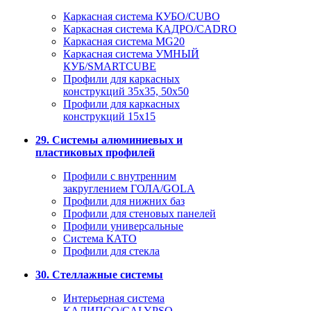
Каркасная система КУБО/CUBO
Каркасная система КАДРО/CADRO
Каркасная система MG20
Каркасная система УМНЫЙ
КУБ/SMARTCUBE
Профили для каркасных
конструкций 35x35, 50x50
Профили для каркасных
конструкций 15х15
29. Системы алюминиевых и
пластиковых профилей
Профили с внутренним
закруглением ГОЛА/GOLA
Профили для нижних баз
Профили для стеновых панелей
Профили универсальные
Система КАТО
Профили для стекла
30. Стеллажные системы
Интерьерная система
КАЛИПСО/CALYPSO