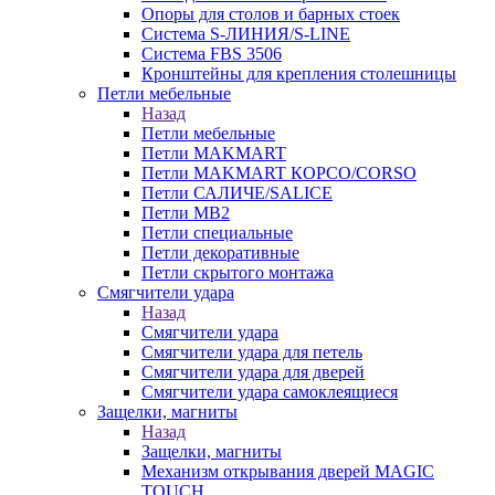
Опоры для столов и барных стоек
Система S-ЛИНИЯ/S-LINE
Система FBS 3506
Кронштейны для крепления столешницы
Петли мебельные
Назад
Петли мебельные
Петли MAKMART
Петли MAKMART КОРСО/CORSO
Петли САЛИЧЕ/SALICE
Петли MB2
Петли специальные
Петли декоративные
Петли скрытого монтажа
Смягчители удара
Назад
Смягчители удара
Смягчители удара для петель
Смягчители удара для дверей
Cмягчители удара самоклеящиеся
Защелки, магниты
Назад
Защелки, магниты
Механизм открывания дверей MAGIC
TOUCH