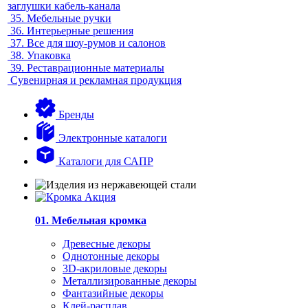
заглушки кабель-канала
35.
Мебельные ручки
36.
Интерьерные решения
37.
Все для шоу-румов и салонов
38.
Упаковка
39.
Реставрационные материалы
Сувенирная и рекламная продукция
Бренды
Электронные каталоги
Каталоги для САПР
01. Мебельная кромка
Древесные декоры
Однотонные декоры
3D-акриловые декоры
Металлизированные декоры
Фантазийные декоры
Клей-расплав