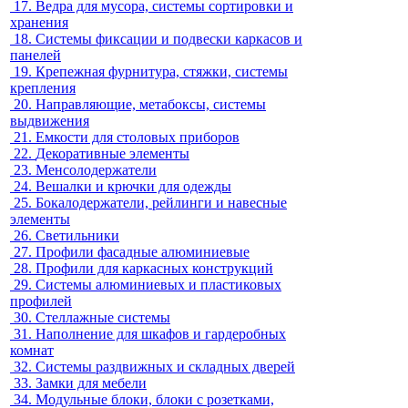
17.
Ведра для мусора, системы сортировки и
хранения
18.
Системы фиксации и подвески каркасов и
панелей
19.
Крепежная фурнитура, стяжки, системы
крепления
20.
Направляющие, метабоксы, системы
выдвижения
21.
Емкости для столовых приборов
22.
Декоративные элементы
23.
Менсолодержатели
24.
Вешалки и крючки для одежды
25.
Бокалодержатели, рейлинги и навесные
элементы
26.
Светильники
27.
Профили фасадные алюминиевые
28.
Профили для каркасных конструкций
29.
Системы алюминиевых и пластиковых
профилей
30.
Стеллажные системы
31.
Наполнение для шкафов и гардеробных
комнат
32.
Системы раздвижных и складных дверей
33.
Замки для мебели
34.
Модульные блоки, блоки с розетками,