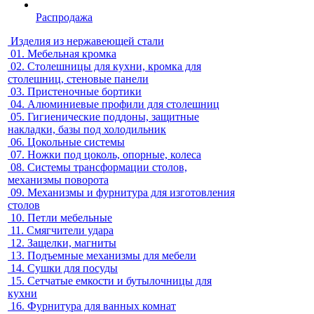
Распродажа
Изделия из нержавеющей стали
01.
Мебельная кромка
02.
Столешницы для кухни, кромка для
столешниц, стеновые панели
03.
Пристеночные бортики
04.
Алюминиевые профили для столешниц
05.
Гигиенические поддоны, защитные
накладки, базы под холодильник
06.
Цокольные системы
07.
Ножки под цоколь, опорные, колеса
08.
Системы трансформации столов,
механизмы поворота
09.
Механизмы и фурнитура для изготовления
столов
10.
Петли мебельные
11.
Смягчители удара
12.
Защелки, магниты
13.
Подъемные механизмы для мебели
14.
Сушки для посуды
15.
Сетчатые емкости и бутылочницы для
кухни
16.
Фурнитура для ванных комнат