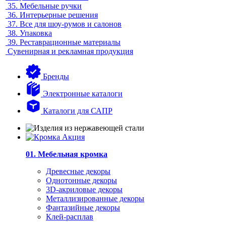
35.
Мебельные ручки
36.
Интерьерные решения
37.
Все для шоу-румов и салонов
38.
Упаковка
39.
Реставрационные материалы
Сувенирная и рекламная продукция
Бренды
Электронные каталоги
Каталоги для САПР
01. Мебельная кромка
Древесные декоры
Однотонные декоры
3D-акриловые декоры
Металлизированные декоры
Фантазийные декоры
Клей-расплав