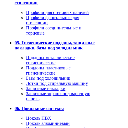
столешниц
Профили для стеновых панелей
Профили фронтальные для
столешниц
Профили соединительные и
торцевые
05. Гигиенические поддоны, защитные
накладки, базы под холодильник
Поддоны металлические
гигиенические
Поддоны пластиковые
гигиенические
Базы под холодильник
Лотки под стиральную машину
Защитные накладки
Защитные экраны под варочную
панель
06. Цокольные системы
Цоколь ПВХ
Цоколь алюминиевый