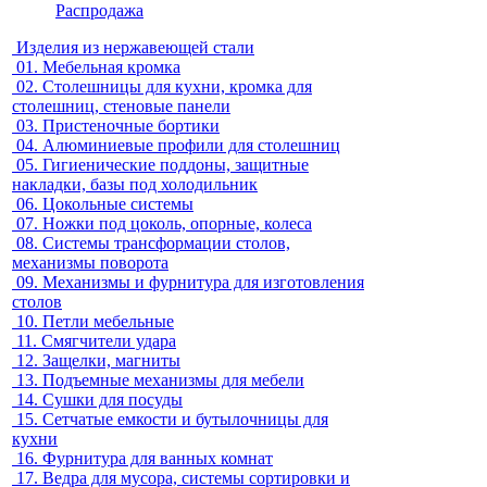
Распродажа
Изделия из нержавеющей стали
01.
Мебельная кромка
02.
Столешницы для кухни, кромка для
столешниц, стеновые панели
03.
Пристеночные бортики
04.
Алюминиевые профили для столешниц
05.
Гигиенические поддоны, защитные
накладки, базы под холодильник
06.
Цокольные системы
07.
Ножки под цоколь, опорные, колеса
08.
Системы трансформации столов,
механизмы поворота
09.
Механизмы и фурнитура для изготовления
столов
10.
Петли мебельные
11.
Смягчители удара
12.
Защелки, магниты
13.
Подъемные механизмы для мебели
14.
Сушки для посуды
15.
Сетчатые емкости и бутылочницы для
кухни
16.
Фурнитура для ванных комнат
17.
Ведра для мусора, системы сортировки и