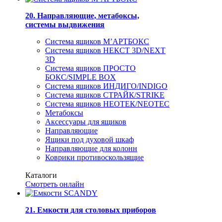
20. Направляющие, метабоксы,
системы выдвижения
Система ящиков М’АРТБОКС
Система ящиков НЕКСТ 3D/NEXT
3D
Система ящиков ПРОСТО
БОКС/SIMPLE BOX
Система ящиков ИНДИГО/INDIGO
Система ящиков СТРАЙК/STRIKE
Система ящиков НЕОТЕК/NEOTEC
Метабоксы
Аксессуары для ящиков
Направляющие
Ящики под духовой шкаф
Направляющие для колонн
Коврики противоскользящие
Каталоги
Смотреть онлайн
21. Емкости для столовых приборов