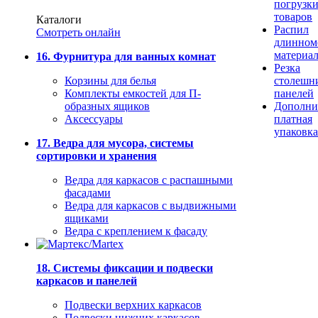
погрузк
товаров
Каталоги
Распил
Смотреть онлайн
длинном
материа
16. Фурнитура для ванных комнат
Резка
Корзины для белья
столешн
Комплекты емкостей для П-
панелей
образных ящиков
Дополни
Аксессуары
платная
упаковка
17. Ведра для мусора, системы
сортировки и хранения
Ведра для каркасов с распашными
фасадами
Ведра для каркасов с выдвижными
ящиками
Ведра с креплением к фасаду
18. Системы фиксации и подвески
каркасов и панелей
Подвески верхних каркасов
Подвески нижних каркасов