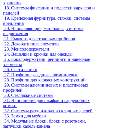
хранения
18.
Системы фиксации и подвески каркасов и
панелей
19.
Крепежная фурнитура, стяжки, системы
крепления
20.
Направляющие, метабоксы, системы
выдвижения
21.
Емкости для столовых приборов
22.
Декоративные элементы
23.
Менсолодержатели
24.
Вешалки и крючки для одежды
25.
Бокалодержатели, рейлинги и навесные
элементы
26.
Светильники
27.
Профили фасадные алюминиевые
28.
Профили для каркасных конструкций
29.
Системы алюминиевых и пластиковых
профилей
30.
Стеллажные системы
31.
Наполнение для шкафов и гардеробных
комнат
32.
Системы раздвижных и складных дверей
33.
Замки для мебели
34.
Модульные блоки, блоки с розетками,
заглушки кабель-канала