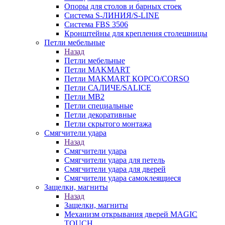
Опоры для столов и барных стоек
Система S-ЛИНИЯ/S-LINE
Система FBS 3506
Кронштейны для крепления столешницы
Петли мебельные
Назад
Петли мебельные
Петли MAKMART
Петли MAKMART КОРСО/CORSO
Петли САЛИЧЕ/SALICE
Петли MB2
Петли специальные
Петли декоративные
Петли скрытого монтажа
Смягчители удара
Назад
Смягчители удара
Смягчители удара для петель
Смягчители удара для дверей
Cмягчители удара самоклеящиеся
Защелки, магниты
Назад
Защелки, магниты
Механизм открывания дверей MAGIC
TOUCH