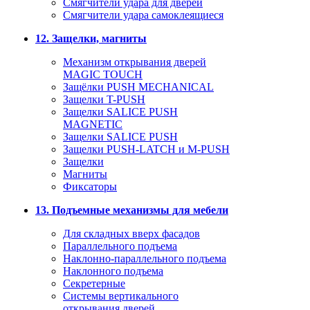
Смягчители удара для дверей
Cмягчители удара самоклеящиеся
12. Защелки, магниты
Механизм открывания дверей
MAGIC TOUCH
Защёлки PUSH MECHANICAL
Защелки T-PUSH
Защелки SALICE PUSH
MAGNETIC
Защелки SALICE PUSH
Защелки PUSH-LATCH и M-PUSH
Защелки
Магниты
Фиксаторы
13. Подъемные механизмы для мебели
Для складных вверх фасадов
Параллельного подъема
Наклонно-параллельного подъема
Наклонного подъема
Секретерные
Системы вертикального
открывания дверей