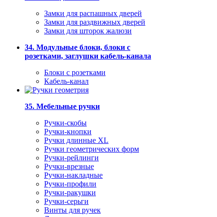
Замки для распашных дверей
Замки для раздвижных дверей
Замки для шторок жалюзи
34. Модульные блоки, блоки с
розетками, заглушки кабель-канала
Блоки с розетками
Кабель-канал
35. Мебельные ручки
Ручки-скобы
Ручки-кнопки
Ручки длинные XL
Ручки геометрических форм
Ручки-рейлинги
Ручки-врезные
Ручки-накладные
Ручки-профили
Ручки-ракушки
Ручки-серьги
Винты для ручек