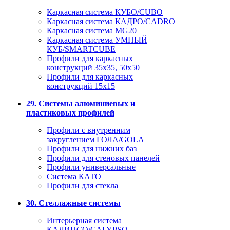
Каркасная система КУБО/CUBO
Каркасная система КАДРО/CADRO
Каркасная система MG20
Каркасная система УМНЫЙ
КУБ/SMARTCUBE
Профили для каркасных
конструкций 35x35, 50x50
Профили для каркасных
конструкций 15х15
29. Системы алюминиевых и
пластиковых профилей
Профили с внутренним
закруглением ГОЛА/GOLA
Профили для нижних баз
Профили для стеновых панелей
Профили универсальные
Система КАТО
Профили для стекла
30. Стеллажные системы
Интерьерная система
КАЛИПСО/CALYPSO