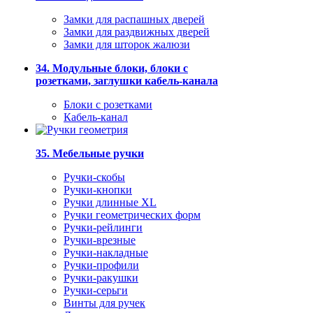
Замки для распашных дверей
Замки для раздвижных дверей
Замки для шторок жалюзи
34. Модульные блоки, блоки с
розетками, заглушки кабель-канала
Блоки с розетками
Кабель-канал
35. Мебельные ручки
Ручки-скобы
Ручки-кнопки
Ручки длинные XL
Ручки геометрических форм
Ручки-рейлинги
Ручки-врезные
Ручки-накладные
Ручки-профили
Ручки-ракушки
Ручки-серьги
Винты для ручек