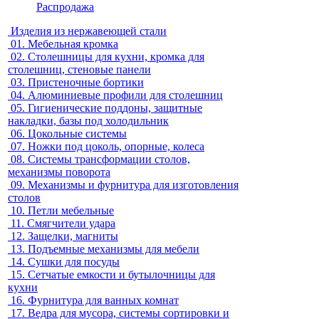
Распродажа
Изделия из нержавеющей стали
01.
Мебельная кромка
02.
Столешницы для кухни, кромка для
столешниц, стеновые панели
03.
Пристеночные бортики
04.
Алюминиевые профили для столешниц
05.
Гигиенические поддоны, защитные
накладки, базы под холодильник
06.
Цокольные системы
07.
Ножки под цоколь, опорные, колеса
08.
Системы трансформации столов,
механизмы поворота
09.
Механизмы и фурнитура для изготовления
столов
10.
Петли мебельные
11.
Смягчители удара
12.
Защелки, магниты
13.
Подъемные механизмы для мебели
14.
Сушки для посуды
15.
Сетчатые емкости и бутылочницы для
кухни
16.
Фурнитура для ванных комнат
17.
Ведра для мусора, системы сортировки и