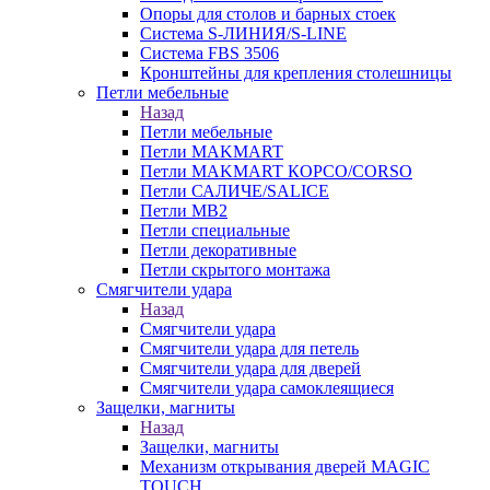
Опоры для столов и барных стоек
Система S-ЛИНИЯ/S-LINE
Система FBS 3506
Кронштейны для крепления столешницы
Петли мебельные
Назад
Петли мебельные
Петли MAKMART
Петли MAKMART КОРСО/CORSO
Петли САЛИЧЕ/SALICE
Петли MB2
Петли специальные
Петли декоративные
Петли скрытого монтажа
Смягчители удара
Назад
Смягчители удара
Смягчители удара для петель
Смягчители удара для дверей
Cмягчители удара самоклеящиеся
Защелки, магниты
Назад
Защелки, магниты
Механизм открывания дверей MAGIC
TOUCH