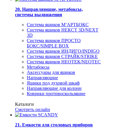
20. Направляющие, метабоксы,
системы выдвижения
Система ящиков М’АРТБОКС
Система ящиков НЕКСТ 3D/NEXT
3D
Система ящиков ПРОСТО
БОКС/SIMPLE BOX
Система ящиков ИНДИГО/INDIGO
Система ящиков СТРАЙК/STRIKE
Система ящиков НЕОТЕК/NEOTEC
Метабоксы
Аксессуары для ящиков
Направляющие
Ящики под духовой шкаф
Направляющие для колонн
Коврики противоскользящие
Каталоги
Смотреть онлайн
21. Емкости для столовых приборов