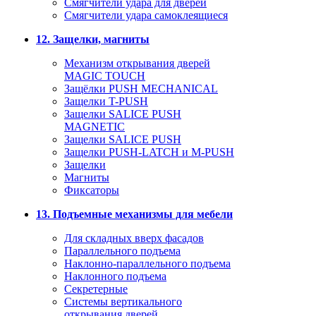
Смягчители удара для дверей
Cмягчители удара самоклеящиеся
12. Защелки, магниты
Механизм открывания дверей
MAGIC TOUCH
Защёлки PUSH MECHANICAL
Защелки T-PUSH
Защелки SALICE PUSH
MAGNETIC
Защелки SALICE PUSH
Защелки PUSH-LATCH и M-PUSH
Защелки
Магниты
Фиксаторы
13. Подъемные механизмы для мебели
Для складных вверх фасадов
Параллельного подъема
Наклонно-параллельного подъема
Наклонного подъема
Секретерные
Системы вертикального
открывания дверей