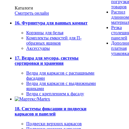
погрузк
товаров
Каталоги
Распил
Смотреть онлайн
длинном
материа
16. Фурнитура для ванных комнат
Резка
Корзины для белья
столешн
Комплекты емкостей для П-
панелей
образных ящиков
Дополни
Аксессуары
платная
упаковка
17. Ведра для мусора, системы
сортировки и хранения
Ведра для каркасов с распашными
фасадами
Ведра для каркасов с выдвижными
ящиками
Ведра с креплением к фасаду
18. Системы фиксации и подвески
каркасов и панелей
Подвески верхних каркасов
Подвески нижних каркасов