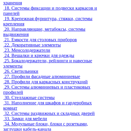
хранения
18.
Системы фиксации и подвески каркасов и
панелей
19.
Крепежная фурнитура, стяжки, системы
крепления
20.
Направляющие, метабоксы, системы
выдвижения
21.
Емкости для столовых приборов
22.
Декоративные элементы
23.
Менсолодержатели
24.
Вешалки и крючки для одежды
25.
Бокалодержатели, рейлинги и навесные
элементы
26.
Светильники
27.
Профили фасадные алюминиевые
28.
Профили для каркасных конструкций
29.
Системы алюминиевых и пластиковых
профилей
30.
Стеллажные системы
31.
Наполнение для шкафов и гардеробных
комнат
32.
Системы раздвижных и складных дверей
33.
Замки для мебели
34.
Модульные блоки, блоки с розетками,
заглушки кабель-канала