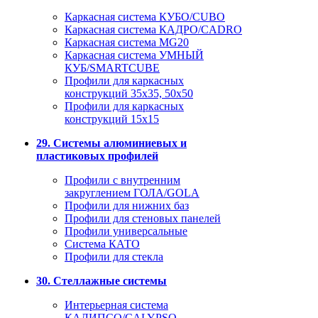
Каркасная система КУБО/CUBO
Каркасная система КАДРО/CADRO
Каркасная система MG20
Каркасная система УМНЫЙ
КУБ/SMARTCUBE
Профили для каркасных
конструкций 35x35, 50x50
Профили для каркасных
конструкций 15х15
29. Системы алюминиевых и
пластиковых профилей
Профили с внутренним
закруглением ГОЛА/GOLA
Профили для нижних баз
Профили для стеновых панелей
Профили универсальные
Система КАТО
Профили для стекла
30. Стеллажные системы
Интерьерная система
КАЛИПСО/CALYPSO