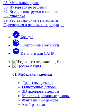
35.
Мебельные ручки
36.
Интерьерные решения
37.
Все для шоу-румов и салонов
38.
Упаковка
39.
Реставрационные материалы
Сувенирная и рекламная продукция
Бренды
Электронные каталоги
Каталоги для САПР
01. Мебельная кромка
Древесные декоры
Однотонные декоры
3D-акриловые декоры
Металлизированные декоры
Фантазийные декоры
Клей-расплав