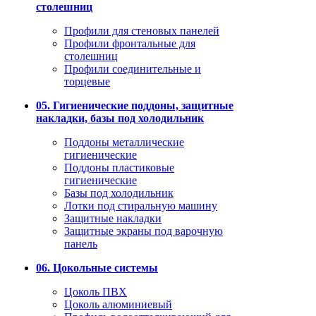
столешниц
Профили для стеновых панелей
Профили фронтальные для
столешниц
Профили соединительные и
торцевые
05. Гигиенические поддоны, защитные
накладки, базы под холодильник
Поддоны металлические
гигиенические
Поддоны пластиковые
гигиенические
Базы под холодильник
Лотки под стиральную машину
Защитные накладки
Защитные экраны под варочную
панель
06. Цокольные системы
Цоколь ПВХ
Цоколь алюминиевый