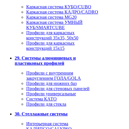
Каркасная система КУБО/CUBO
Каркасная система КАДРО/CADRO
Каркасная система MG20
Каркасная система УМНЫЙ
КУБ/SMARTCUBE
Профили для каркасных
конструкций 35x35, 50x50
Профили для каркасных
конструкций 15х15
29. Системы алюминиевых и
пластиковых профилей
Профили с внутренним
закруглением ГОЛА/GOLA
Профили для нижних баз
Профили для стеновых панелей
Профили универсальные
Система КАТО
Профили для стекла
30. Стеллажные системы
Интерьерная система
КАЛИПСО/CALYPSO