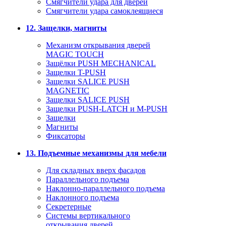
Смягчители удара для дверей
Cмягчители удара самоклеящиеся
12. Защелки, магниты
Механизм открывания дверей
MAGIC TOUCH
Защёлки PUSH MECHANICAL
Защелки T-PUSH
Защелки SALICE PUSH
MAGNETIC
Защелки SALICE PUSH
Защелки PUSH-LATCH и M-PUSH
Защелки
Магниты
Фиксаторы
13. Подъемные механизмы для мебели
Для складных вверх фасадов
Параллельного подъема
Наклонно-параллельного подъема
Наклонного подъема
Секретерные
Системы вертикального
открывания дверей