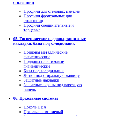
столешниц
Профили для стеновых панелей
Профили фронтальные для
столешниц
Профили соединительные и
торцевые
05. Гигиенические поддоны, защитные
накладки, базы под холодильник
Поддоны металлические
гигиенические
Поддоны пластиковые
гигиенические
Базы под холодильник
Лотки под стиральную машину
Защитные накладки
Защитные экраны под варочную
панель
06. Цокольные системы
Цоколь ПВХ
Цоколь алюминиевый