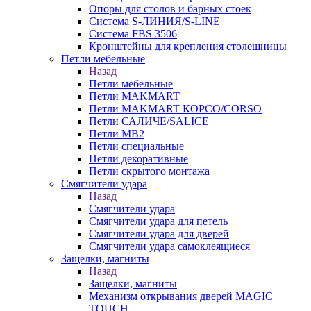
Опоры для столов и барных стоек
Система S-ЛИНИЯ/S-LINE
Система FBS 3506
Кронштейны для крепления столешницы
Петли мебельные
Назад
Петли мебельные
Петли MAKMART
Петли MAKMART КОРСО/CORSO
Петли САЛИЧЕ/SALICE
Петли MB2
Петли специальные
Петли декоративные
Петли скрытого монтажа
Смягчители удара
Назад
Смягчители удара
Смягчители удара для петель
Смягчители удара для дверей
Cмягчители удара самоклеящиеся
Защелки, магниты
Назад
Защелки, магниты
Механизм открывания дверей MAGIC
TOUCH