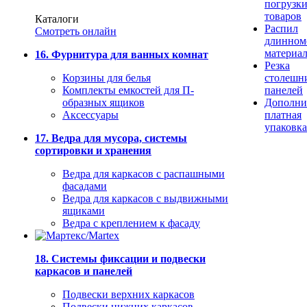
погрузк
товаров
Каталоги
Распил
Смотреть онлайн
длинном
материа
16. Фурнитура для ванных комнат
Резка
Корзины для белья
столешн
Комплекты емкостей для П-
панелей
образных ящиков
Дополни
Аксессуары
платная
упаковка
17. Ведра для мусора, системы
сортировки и хранения
Ведра для каркасов с распашными
фасадами
Ведра для каркасов с выдвижными
ящиками
Ведра с креплением к фасаду
18. Системы фиксации и подвески
каркасов и панелей
Подвески верхних каркасов
Подвески нижних каркасов