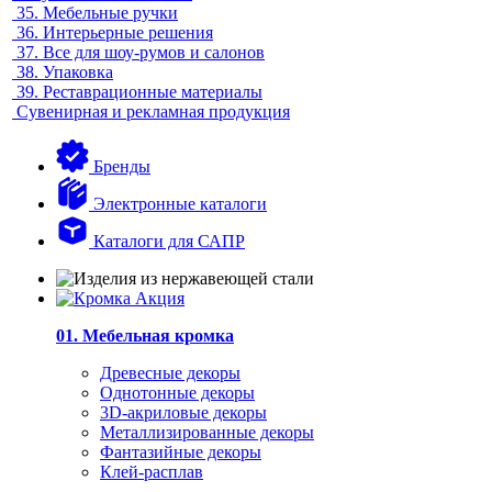
35.
Мебельные ручки
36.
Интерьерные решения
37.
Все для шоу-румов и салонов
38.
Упаковка
39.
Реставрационные материалы
Сувенирная и рекламная продукция
Бренды
Электронные каталоги
Каталоги для САПР
01. Мебельная кромка
Древесные декоры
Однотонные декоры
3D-акриловые декоры
Металлизированные декоры
Фантазийные декоры
Клей-расплав