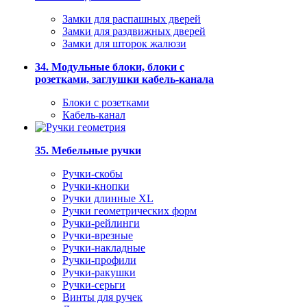
Замки для распашных дверей
Замки для раздвижных дверей
Замки для шторок жалюзи
34. Модульные блоки, блоки с
розетками, заглушки кабель-канала
Блоки с розетками
Кабель-канал
35. Мебельные ручки
Ручки-скобы
Ручки-кнопки
Ручки длинные XL
Ручки геометрических форм
Ручки-рейлинги
Ручки-врезные
Ручки-накладные
Ручки-профили
Ручки-ракушки
Ручки-серьги
Винты для ручек