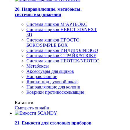
20. Направляющие, метабоксы,
системы выдвижения
Система ящиков М’АРТБОКС
Система ящиков НЕКСТ 3D/NEXT
3D
Система ящиков ПРОСТО
БОКС/SIMPLE BOX
Система ящиков ИНДИГО/INDIGO
Система ящиков СТРАЙК/STRIKE
Система ящиков НЕОТЕК/NEOTEC
Метабоксы
Аксессуары для ящиков
Направляющие
Ящики под духовой шкаф
Направляющие для колонн
Коврики противоскользящие
Каталоги
Смотреть онлайн
21. Емкости для столовых приборов