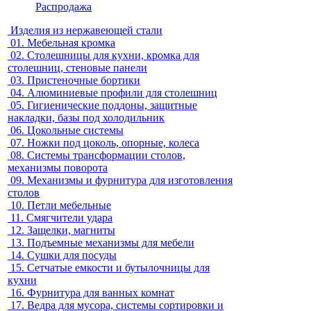
Распродажа
Изделия из нержавеющей стали
01.
Мебельная кромка
02.
Столешницы для кухни, кромка для
столешниц, стеновые панели
03.
Пристеночные бортики
04.
Алюминиевые профили для столешниц
05.
Гигиенические поддоны, защитные
накладки, базы под холодильник
06.
Цокольные системы
07.
Ножки под цоколь, опорные, колеса
08.
Системы трансформации столов,
механизмы поворота
09.
Механизмы и фурнитура для изготовления
столов
10.
Петли мебельные
11.
Смягчители удара
12.
Защелки, магниты
13.
Подъемные механизмы для мебели
14.
Сушки для посуды
15.
Сетчатые емкости и бутылочницы для
кухни
16.
Фурнитура для ванных комнат
17.
Ведра для мусора, системы сортировки и