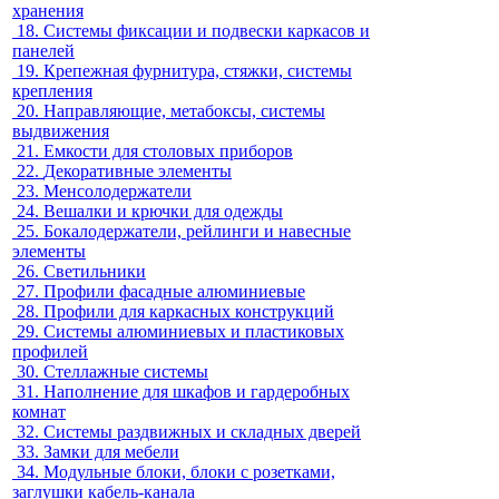
хранения
18.
Системы фиксации и подвески каркасов и
панелей
19.
Крепежная фурнитура, стяжки, системы
крепления
20.
Направляющие, метабоксы, системы
выдвижения
21.
Емкости для столовых приборов
22.
Декоративные элементы
23.
Менсолодержатели
24.
Вешалки и крючки для одежды
25.
Бокалодержатели, рейлинги и навесные
элементы
26.
Светильники
27.
Профили фасадные алюминиевые
28.
Профили для каркасных конструкций
29.
Системы алюминиевых и пластиковых
профилей
30.
Стеллажные системы
31.
Наполнение для шкафов и гардеробных
комнат
32.
Системы раздвижных и складных дверей
33.
Замки для мебели
34.
Модульные блоки, блоки с розетками,
заглушки кабель-канала