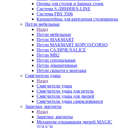
Опоры для столов и барных стоек
Система S-ЛИНИЯ/S-LINE
Система FBS 3506
Кронштейны для крепления столешницы
Петли мебельные
Назад
Петли мебельные
Петли MAKMART
Петли MAKMART КОРСО/CORSO
Петли САЛИЧЕ/SALICE
Петли MB2
Петли специальные
Петли декоративные
Петли скрытого монтажа
Смягчители удара
Назад
Смягчители удара
Смягчители удара для петель
Смягчители удара для дверей
Cмягчители удара самоклеящиеся
Защелки, магниты
Назад
Защелки, магниты
Механизм открывания дверей MAGIC
TOUCH