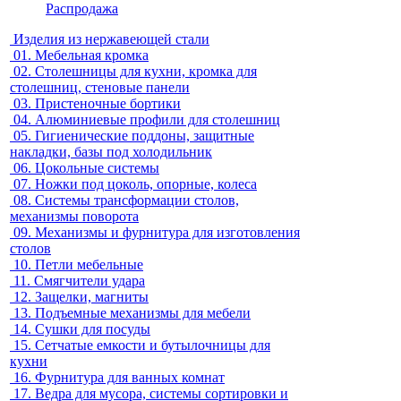
Распродажа
Изделия из нержавеющей стали
01.
Мебельная кромка
02.
Столешницы для кухни, кромка для
столешниц, стеновые панели
03.
Пристеночные бортики
04.
Алюминиевые профили для столешниц
05.
Гигиенические поддоны, защитные
накладки, базы под холодильник
06.
Цокольные системы
07.
Ножки под цоколь, опорные, колеса
08.
Системы трансформации столов,
механизмы поворота
09.
Механизмы и фурнитура для изготовления
столов
10.
Петли мебельные
11.
Смягчители удара
12.
Защелки, магниты
13.
Подъемные механизмы для мебели
14.
Сушки для посуды
15.
Сетчатые емкости и бутылочницы для
кухни
16.
Фурнитура для ванных комнат
17.
Ведра для мусора, системы сортировки и