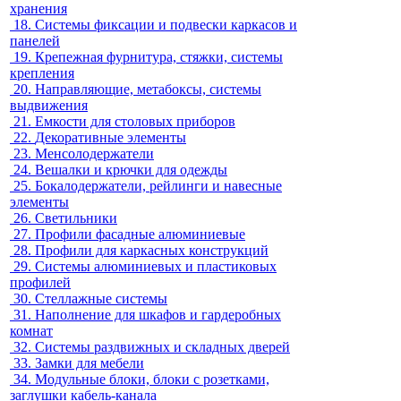
хранения
18.
Системы фиксации и подвески каркасов и
панелей
19.
Крепежная фурнитура, стяжки, системы
крепления
20.
Направляющие, метабоксы, системы
выдвижения
21.
Емкости для столовых приборов
22.
Декоративные элементы
23.
Менсолодержатели
24.
Вешалки и крючки для одежды
25.
Бокалодержатели, рейлинги и навесные
элементы
26.
Светильники
27.
Профили фасадные алюминиевые
28.
Профили для каркасных конструкций
29.
Системы алюминиевых и пластиковых
профилей
30.
Стеллажные системы
31.
Наполнение для шкафов и гардеробных
комнат
32.
Системы раздвижных и складных дверей
33.
Замки для мебели
34.
Модульные блоки, блоки с розетками,
заглушки кабель-канала