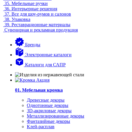
35.
Мебельные ручки
36.
Интерьерные решения
37.
Все для шоу-румов и салонов
38.
Упаковка
39.
Реставрационные материалы
Сувенирная и рекламная продукция
Бренды
Электронные каталоги
Каталоги для САПР
01. Мебельная кромка
Древесные декоры
Однотонные декоры
3D-акриловые декоры
Металлизированные декоры
Фантазийные декоры
Клей-расплав