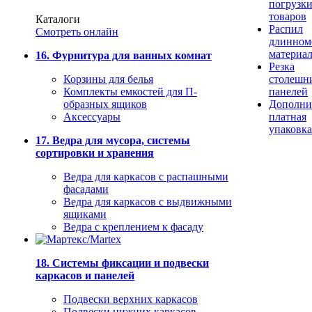
погрузк
товаров
Каталоги
Распил
Смотреть онлайн
длинном
материа
16. Фурнитура для ванных комнат
Резка
Корзины для белья
столешн
Комплекты емкостей для П-
панелей
образных ящиков
Дополни
Аксессуары
платная
упаковка
17. Ведра для мусора, системы
сортировки и хранения
Ведра для каркасов с распашными
фасадами
Ведра для каркасов с выдвижными
ящиками
Ведра с креплением к фасаду
18. Системы фиксации и подвески
каркасов и панелей
Подвески верхних каркасов
Подвески нижних каркасов