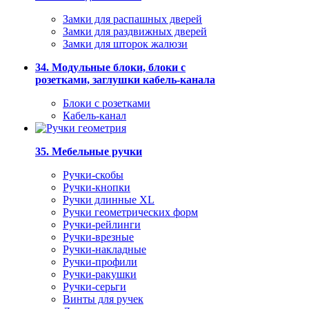
Замки для распашных дверей
Замки для раздвижных дверей
Замки для шторок жалюзи
34. Модульные блоки, блоки с
розетками, заглушки кабель-канала
Блоки с розетками
Кабель-канал
35. Мебельные ручки
Ручки-скобы
Ручки-кнопки
Ручки длинные XL
Ручки геометрических форм
Ручки-рейлинги
Ручки-врезные
Ручки-накладные
Ручки-профили
Ручки-ракушки
Ручки-серьги
Винты для ручек