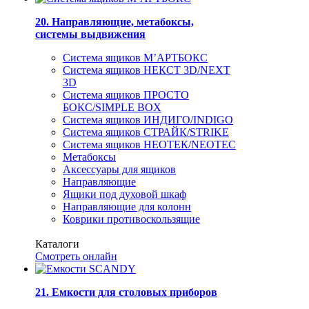
20. Направляющие, метабоксы,
системы выдвижения
Система ящиков М’АРТБОКС
Система ящиков НЕКСТ 3D/NEXT
3D
Система ящиков ПРОСТО
БОКС/SIMPLE BOX
Система ящиков ИНДИГО/INDIGO
Система ящиков СТРАЙК/STRIKE
Система ящиков НЕОТЕК/NEOTEC
Метабоксы
Аксессуары для ящиков
Направляющие
Ящики под духовой шкаф
Направляющие для колонн
Коврики противоскользящие
Каталоги
Смотреть онлайн
21. Емкости для столовых приборов