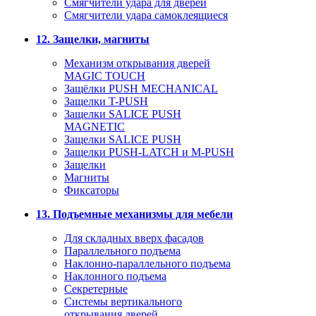
Смягчители удара для дверей
Cмягчители удара самоклеящиеся
12. Защелки, магниты
Механизм открывания дверей
MAGIC TOUCH
Защёлки PUSH MECHANICAL
Защелки T-PUSH
Защелки SALICE PUSH
MAGNETIC
Защелки SALICE PUSH
Защелки PUSH-LATCH и M-PUSH
Защелки
Магниты
Фиксаторы
13. Подъемные механизмы для мебели
Для складных вверх фасадов
Параллельного подъема
Наклонно-параллельного подъема
Наклонного подъема
Секретерные
Системы вертикального
открывания дверей