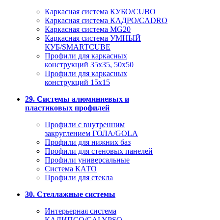
Каркасная система КУБО/CUBO
Каркасная система КАДРО/CADRO
Каркасная система MG20
Каркасная система УМНЫЙ
КУБ/SMARTCUBE
Профили для каркасных
конструкций 35x35, 50x50
Профили для каркасных
конструкций 15х15
29. Системы алюминиевых и
пластиковых профилей
Профили с внутренним
закруглением ГОЛА/GOLA
Профили для нижних баз
Профили для стеновых панелей
Профили универсальные
Система КАТО
Профили для стекла
30. Стеллажные системы
Интерьерная система
КАЛИПСО/CALYPSO