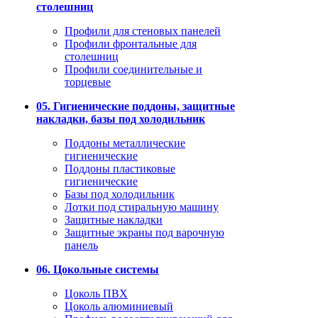
столешниц
Профили для стеновых панелей
Профили фронтальные для
столешниц
Профили соединительные и
торцевые
05. Гигиенические поддоны, защитные
накладки, базы под холодильник
Поддоны металлические
гигиенические
Поддоны пластиковые
гигиенические
Базы под холодильник
Лотки под стиральную машину
Защитные накладки
Защитные экраны под варочную
панель
06. Цокольные системы
Цоколь ПВХ
Цоколь алюминиевый