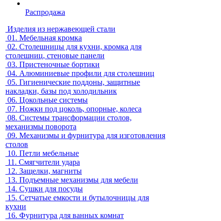
Распродажа
Изделия из нержавеющей стали
01.
Мебельная кромка
02.
Столешницы для кухни, кромка для
столешниц, стеновые панели
03.
Пристеночные бортики
04.
Алюминиевые профили для столешниц
05.
Гигиенические поддоны, защитные
накладки, базы под холодильник
06.
Цокольные системы
07.
Ножки под цоколь, опорные, колеса
08.
Системы трансформации столов,
механизмы поворота
09.
Механизмы и фурнитура для изготовления
столов
10.
Петли мебельные
11.
Смягчители удара
12.
Защелки, магниты
13.
Подъемные механизмы для мебели
14.
Сушки для посуды
15.
Сетчатые емкости и бутылочницы для
кухни
16.
Фурнитура для ванных комнат