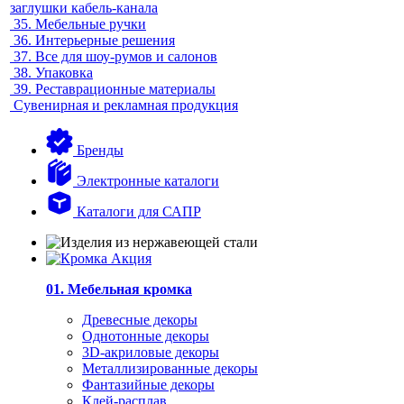
заглушки кабель-канала
35.
Мебельные ручки
36.
Интерьерные решения
37.
Все для шоу-румов и салонов
38.
Упаковка
39.
Реставрационные материалы
Сувенирная и рекламная продукция
Бренды
Электронные каталоги
Каталоги для САПР
01. Мебельная кромка
Древесные декоры
Однотонные декоры
3D-акриловые декоры
Металлизированные декоры
Фантазийные декоры
Клей-расплав