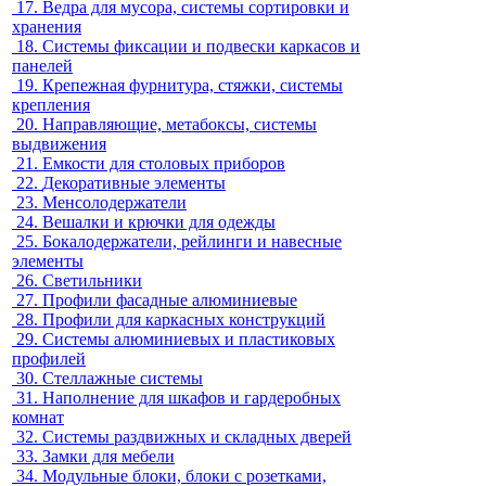
17.
Ведра для мусора, системы сортировки и
хранения
18.
Системы фиксации и подвески каркасов и
панелей
19.
Крепежная фурнитура, стяжки, системы
крепления
20.
Направляющие, метабоксы, системы
выдвижения
21.
Емкости для столовых приборов
22.
Декоративные элементы
23.
Менсолодержатели
24.
Вешалки и крючки для одежды
25.
Бокалодержатели, рейлинги и навесные
элементы
26.
Светильники
27.
Профили фасадные алюминиевые
28.
Профили для каркасных конструкций
29.
Системы алюминиевых и пластиковых
профилей
30.
Стеллажные системы
31.
Наполнение для шкафов и гардеробных
комнат
32.
Системы раздвижных и складных дверей
33.
Замки для мебели
34.
Модульные блоки, блоки с розетками,