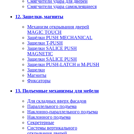
Смягчители удара для дверей
Cмягчители удара самоклеящиеся
12. Защелки, магниты
Механизм открывания дверей
MAGIC TOUCH
Защёлки PUSH MECHANICAL
Защелки T-PUSH
Защелки SALICE PUSH
MAGNETIC
Защелки SALICE PUSH
Защелки PUSH-LATCH и M-PUSH
Защелки
Магниты
Фиксаторы
13. Подъемные механизмы для мебели
Для складных вверх фасадов
Параллельного подъема
Наклонно-параллельного подъема
Наклонного подъема
Секретерные
Системы вертикального
открывания дверей