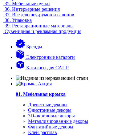
35.
Мебельные ручки
36.
Интерьерные решения
37.
Все для шоу-румов и салонов
38.
Упаковка
39.
Реставрационные материалы
Сувенирная и рекламная продукция
Бренды
Электронные каталоги
Каталоги для САПР
01. Мебельная кромка
Древесные декоры
Однотонные декоры
3D-акриловые декоры
Металлизированные декоры
Фантазийные декоры
Клей-расплав