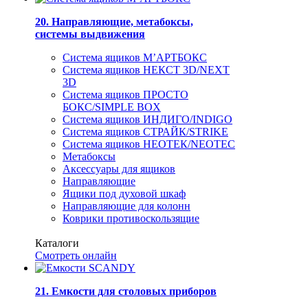
20. Направляющие, метабоксы,
системы выдвижения
Система ящиков М’АРТБОКС
Система ящиков НЕКСТ 3D/NEXT
3D
Система ящиков ПРОСТО
БОКС/SIMPLE BOX
Система ящиков ИНДИГО/INDIGO
Система ящиков СТРАЙК/STRIKE
Система ящиков НЕОТЕК/NEOTEC
Метабоксы
Аксессуары для ящиков
Направляющие
Ящики под духовой шкаф
Направляющие для колонн
Коврики противоскользящие
Каталоги
Смотреть онлайн
21. Емкости для столовых приборов