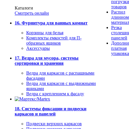
погрузк
товаров
Каталоги
Распил
Смотреть онлайн
длинном
материа
16. Фурнитура для ванных комнат
Резка
Корзины для белья
столешн
Комплекты емкостей для П-
панелей
образных ящиков
Дополни
Аксессуары
платная
упаковка
17. Ведра для мусора, системы
сортировки и хранения
Ведра для каркасов с распашными
фасадами
Ведра для каркасов с выдвижными
ящиками
Ведра с креплением к фасаду
18. Системы фиксации и подвески
каркасов и панелей
Подвески верхних каркасов
Подвески нижних каркасов