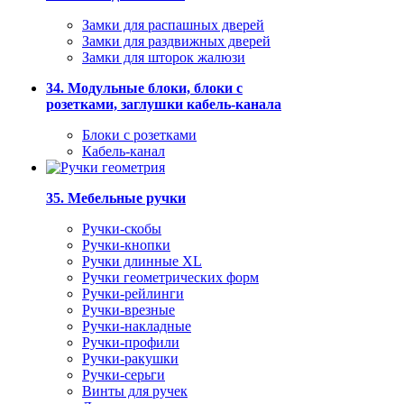
Замки для распашных дверей
Замки для раздвижных дверей
Замки для шторок жалюзи
34. Модульные блоки, блоки с
розетками, заглушки кабель-канала
Блоки с розетками
Кабель-канал
35. Мебельные ручки
Ручки-скобы
Ручки-кнопки
Ручки длинные XL
Ручки геометрических форм
Ручки-рейлинги
Ручки-врезные
Ручки-накладные
Ручки-профили
Ручки-ракушки
Ручки-серьги
Винты для ручек