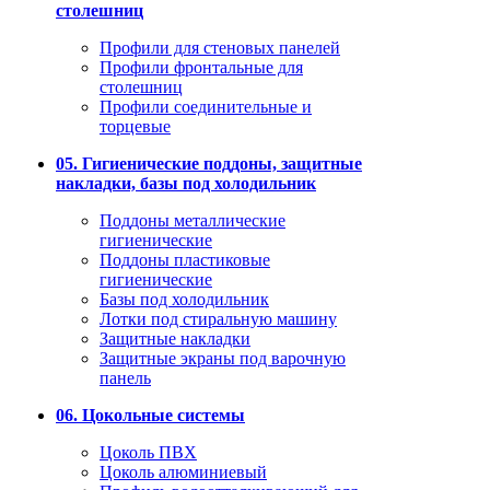
столешниц
Профили для стеновых панелей
Профили фронтальные для
столешниц
Профили соединительные и
торцевые
05. Гигиенические поддоны, защитные
накладки, базы под холодильник
Поддоны металлические
гигиенические
Поддоны пластиковые
гигиенические
Базы под холодильник
Лотки под стиральную машину
Защитные накладки
Защитные экраны под варочную
панель
06. Цокольные системы
Цоколь ПВХ
Цоколь алюминиевый