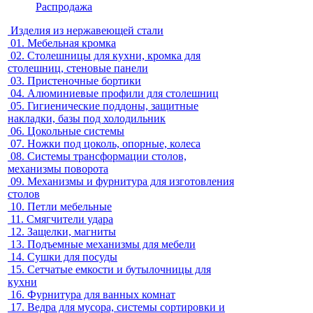
Распродажа
Изделия из нержавеющей стали
01.
Мебельная кромка
02.
Столешницы для кухни, кромка для
столешниц, стеновые панели
03.
Пристеночные бортики
04.
Алюминиевые профили для столешниц
05.
Гигиенические поддоны, защитные
накладки, базы под холодильник
06.
Цокольные системы
07.
Ножки под цоколь, опорные, колеса
08.
Системы трансформации столов,
механизмы поворота
09.
Механизмы и фурнитура для изготовления
столов
10.
Петли мебельные
11.
Смягчители удара
12.
Защелки, магниты
13.
Подъемные механизмы для мебели
14.
Сушки для посуды
15.
Сетчатые емкости и бутылочницы для
кухни
16.
Фурнитура для ванных комнат
17.
Ведра для мусора, системы сортировки и