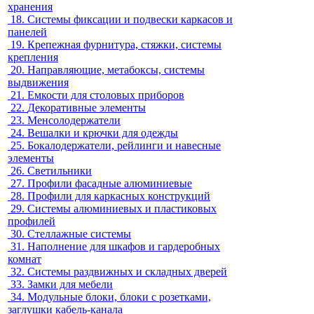
хранения
18.
Системы фиксации и подвески каркасов и
панелей
19.
Крепежная фурнитура, стяжки, системы
крепления
20.
Направляющие, метабоксы, системы
выдвижения
21.
Емкости для столовых приборов
22.
Декоративные элементы
23.
Менсолодержатели
24.
Вешалки и крючки для одежды
25.
Бокалодержатели, рейлинги и навесные
элементы
26.
Светильники
27.
Профили фасадные алюминиевые
28.
Профили для каркасных конструкций
29.
Системы алюминиевых и пластиковых
профилей
30.
Стеллажные системы
31.
Наполнение для шкафов и гардеробных
комнат
32.
Системы раздвижных и складных дверей
33.
Замки для мебели
34.
Модульные блоки, блоки с розетками,
заглушки кабель-канала