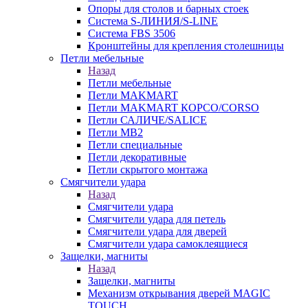
Опоры для столов и барных стоек
Система S-ЛИНИЯ/S-LINE
Система FBS 3506
Кронштейны для крепления столешницы
Петли мебельные
Назад
Петли мебельные
Петли MAKMART
Петли MAKMART КОРСО/CORSO
Петли САЛИЧЕ/SALICE
Петли MB2
Петли специальные
Петли декоративные
Петли скрытого монтажа
Смягчители удара
Назад
Смягчители удара
Смягчители удара для петель
Смягчители удара для дверей
Cмягчители удара самоклеящиеся
Защелки, магниты
Назад
Защелки, магниты
Механизм открывания дверей MAGIC
TOUCH