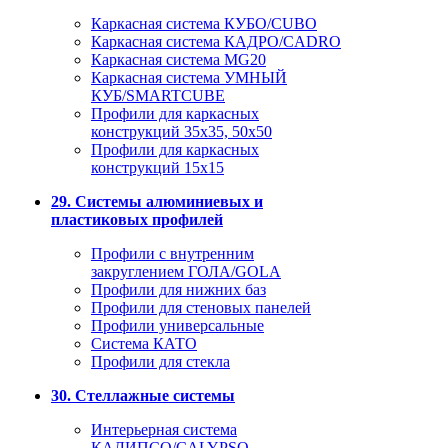
Каркасная система КУБО/CUBO
Каркасная система КАДРО/CADRO
Каркасная система MG20
Каркасная система УМНЫЙ
КУБ/SMARTCUBE
Профили для каркасных
конструкций 35x35, 50x50
Профили для каркасных
конструкций 15х15
29. Системы алюминиевых и
пластиковых профилей
Профили с внутренним
закруглением ГОЛА/GOLA
Профили для нижних баз
Профили для стеновых панелей
Профили универсальные
Система КАТО
Профили для стекла
30. Стеллажные системы
Интерьерная система
КАЛИПСО/CALYPSO