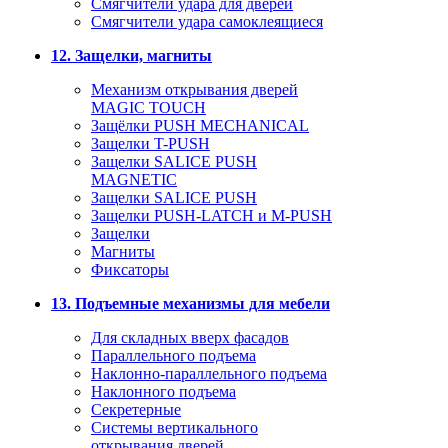
Смягчители удара для дверей
Cмягчители удара самоклеящиеся
12. Защелки, магниты
Механизм открывания дверей
MAGIC TOUCH
Защёлки PUSH MECHANICAL
Защелки T-PUSH
Защелки SALICE PUSH
MAGNETIC
Защелки SALICE PUSH
Защелки PUSH-LATCH и M-PUSH
Защелки
Магниты
Фиксаторы
13. Подъемные механизмы для мебели
Для складных вверх фасадов
Параллельного подъема
Наклонно-параллельного подъема
Наклонного подъема
Секретерные
Системы вертикального
открывания дверей