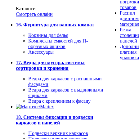
погрузк
товаров
Каталоги
Распил
Смотреть онлайн
длинном
материа
16. Фурнитура для ванных комнат
Резка
Корзины для белья
столешн
Комплекты емкостей для П-
панелей
образных ящиков
Дополни
Аксессуары
платная
упаковка
17. Ведра для мусора, системы
сортировки и хранения
Ведра для каркасов с распашными
фасадами
Ведра для каркасов с выдвижными
ящиками
Ведра с креплением к фасаду
18. Системы фиксации и подвески
каркасов и панелей
Подвески верхних каркасов
Подвески нижних каркасов