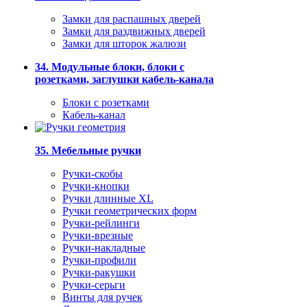
Замки для распашных дверей
Замки для раздвижных дверей
Замки для шторок жалюзи
34. Модульные блоки, блоки с
розетками, заглушки кабель-канала
Блоки с розетками
Кабель-канал
35. Мебельные ручки
Ручки-скобы
Ручки-кнопки
Ручки длинные XL
Ручки геометрических форм
Ручки-рейлинги
Ручки-врезные
Ручки-накладные
Ручки-профили
Ручки-ракушки
Ручки-серьги
Винты для ручек