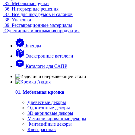
35.
Мебельные ручки
36.
Интерьерные решения
37.
Все для шоу-румов и салонов
38.
Упаковка
39.
Реставрационные материалы
Сувенирная и рекламная продукция
Бренды
Электронные каталоги
Каталоги для САПР
01. Мебельная кромка
Древесные декоры
Однотонные декоры
3D-акриловые декоры
Металлизированные декоры
Фантазийные декоры
Клей-расплав