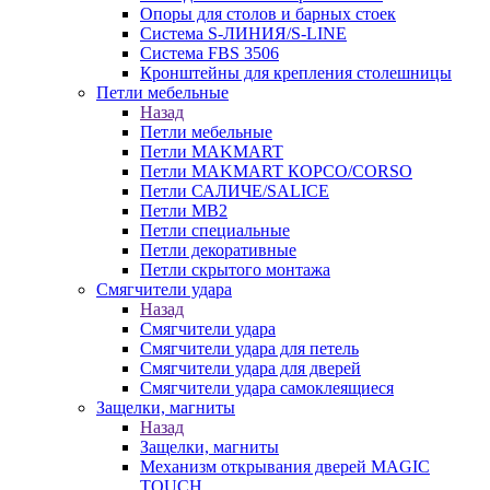
Опоры для столов и барных стоек
Система S-ЛИНИЯ/S-LINE
Система FBS 3506
Кронштейны для крепления столешницы
Петли мебельные
Назад
Петли мебельные
Петли MAKMART
Петли MAKMART КОРСО/CORSO
Петли САЛИЧЕ/SALICE
Петли MB2
Петли специальные
Петли декоративные
Петли скрытого монтажа
Смягчители удара
Назад
Смягчители удара
Смягчители удара для петель
Смягчители удара для дверей
Cмягчители удара самоклеящиеся
Защелки, магниты
Назад
Защелки, магниты
Механизм открывания дверей MAGIC
TOUCH