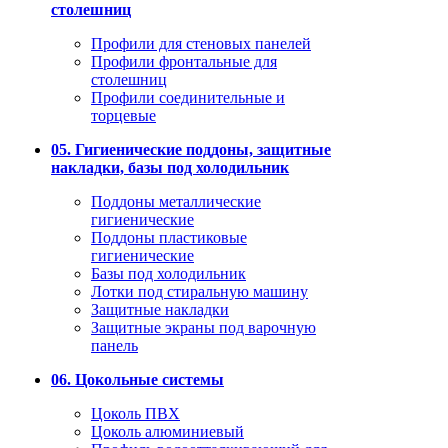
столешниц
Профили для стеновых панелей
Профили фронтальные для
столешниц
Профили соединительные и
торцевые
05. Гигиенические поддоны, защитные
накладки, базы под холодильник
Поддоны металлические
гигиенические
Поддоны пластиковые
гигиенические
Базы под холодильник
Лотки под стиральную машину
Защитные накладки
Защитные экраны под варочную
панель
06. Цокольные системы
Цоколь ПВХ
Цоколь алюминиевый