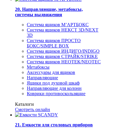
20. Направляющие, метабоксы,
системы выдвижения
Система ящиков М’АРТБОКС
Система ящиков НЕКСТ 3D/NEXT
3D
Система ящиков ПРОСТО
БОКС/SIMPLE BOX
Система ящиков ИНДИГО/INDIGO
Система ящиков СТРАЙК/STRIKE
Система ящиков НЕОТЕК/NEOTEC
Метабоксы
Аксессуары для ящиков
Направляющие
Ящики под духовой шкаф
Направляющие для колонн
Коврики противоскользящие
Каталоги
Смотреть онлайн
21. Емкости для столовых приборов