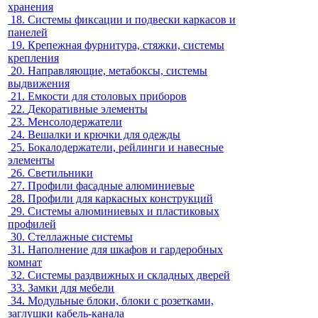
хранения
18.
Системы фиксации и подвески каркасов и
панелей
19.
Крепежная фурнитура, стяжки, системы
крепления
20.
Направляющие, метабоксы, системы
выдвижения
21.
Емкости для столовых приборов
22.
Декоративные элементы
23.
Менсолодержатели
24.
Вешалки и крючки для одежды
25.
Бокалодержатели, рейлинги и навесные
элементы
26.
Светильники
27.
Профили фасадные алюминиевые
28.
Профили для каркасных конструкций
29.
Системы алюминиевых и пластиковых
профилей
30.
Стеллажные системы
31.
Наполнение для шкафов и гардеробных
комнат
32.
Системы раздвижных и складных дверей
33.
Замки для мебели
34.
Модульные блоки, блоки с розетками,
заглушки кабель-канала