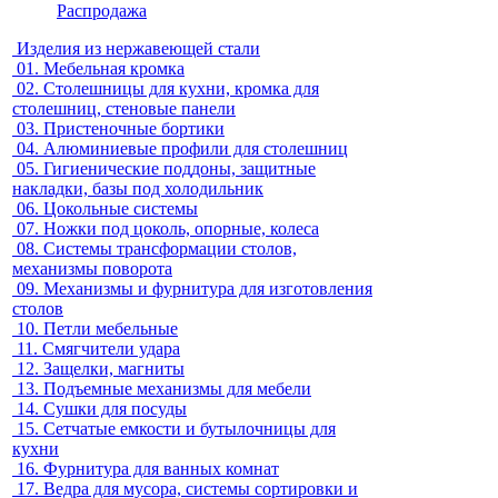
Распродажа
Изделия из нержавеющей стали
01.
Мебельная кромка
02.
Столешницы для кухни, кромка для
столешниц, стеновые панели
03.
Пристеночные бортики
04.
Алюминиевые профили для столешниц
05.
Гигиенические поддоны, защитные
накладки, базы под холодильник
06.
Цокольные системы
07.
Ножки под цоколь, опорные, колеса
08.
Системы трансформации столов,
механизмы поворота
09.
Механизмы и фурнитура для изготовления
столов
10.
Петли мебельные
11.
Смягчители удара
12.
Защелки, магниты
13.
Подъемные механизмы для мебели
14.
Сушки для посуды
15.
Сетчатые емкости и бутылочницы для
кухни
16.
Фурнитура для ванных комнат
17.
Ведра для мусора, системы сортировки и