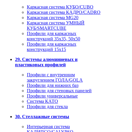
Каркасная система КУБО/CUBO
Каркасная система КАДРО/CADRO
Каркасная система MG20
Каркасная система УМНЫЙ
КУБ/SMARTCUBE
Профили для каркасных
конструкций 35x35, 50x50
Профили для каркасных
конструкций 15х15
29. Системы алюминиевых и
пластиковых профилей
Профили с внутренним
закруглением ГОЛА/GOLA
Профили для нижних баз
Профили для стеновых панелей
Профили универсальные
Система КАТО
Профили для стекла
30. Стеллажные системы
Интерьерная система
КАЛИПСО/CALYPSO