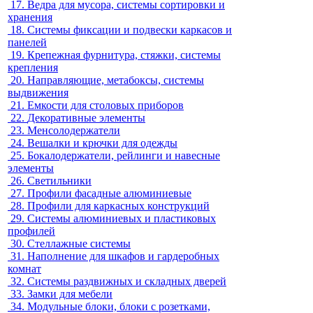
17.
Ведра для мусора, системы сортировки и
хранения
18.
Системы фиксации и подвески каркасов и
панелей
19.
Крепежная фурнитура, стяжки, системы
крепления
20.
Направляющие, метабоксы, системы
выдвижения
21.
Емкости для столовых приборов
22.
Декоративные элементы
23.
Менсолодержатели
24.
Вешалки и крючки для одежды
25.
Бокалодержатели, рейлинги и навесные
элементы
26.
Светильники
27.
Профили фасадные алюминиевые
28.
Профили для каркасных конструкций
29.
Системы алюминиевых и пластиковых
профилей
30.
Стеллажные системы
31.
Наполнение для шкафов и гардеробных
комнат
32.
Системы раздвижных и складных дверей
33.
Замки для мебели
34.
Модульные блоки, блоки с розетками,