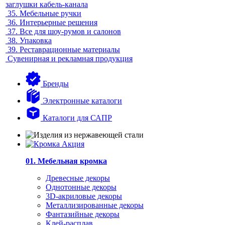
заглушки кабель-канала
35.
Мебельные ручки
36.
Интерьерные решения
37.
Все для шоу-румов и салонов
38.
Упаковка
39.
Реставрационные материалы
Сувенирная и рекламная продукция
Бренды
Электронные каталоги
Каталоги для САПР
01. Мебельная кромка
Древесные декоры
Однотонные декоры
3D-акриловые декоры
Металлизированные декоры
Фантазийные декоры
Клей-расплав