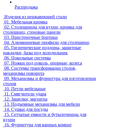
Распродажа
Изделия из нержавеющей стали
01.
Мебельная кромка
02.
Столешницы для кухни, кромка для
столешниц, стеновые панели
03.
Пристеночные бортики
04.
Алюминиевые профили для столешниц
05.
Гигиенические поддоны, защитные
накладки, базы под холодильник
06.
Цокольные системы
07.
Ножки под цоколь, опорные, колеса
08.
Системы трансформации столов,
механизмы поворота
09.
Механизмы и фурнитура для изготовления
столов
10.
Петли мебельные
11.
Смягчители удара
12.
Защелки, магниты
13.
Подъемные механизмы для мебели
14.
Сушки для посуды
15.
Сетчатые емкости и бутылочницы для
кухни
16.
Фурнитура для ванных комнат