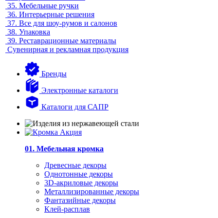
35.
Мебельные ручки
36.
Интерьерные решения
37.
Все для шоу-румов и салонов
38.
Упаковка
39.
Реставрационные материалы
Сувенирная и рекламная продукция
Бренды
Электронные каталоги
Каталоги для САПР
01. Мебельная кромка
Древесные декоры
Однотонные декоры
3D-акриловые декоры
Металлизированные декоры
Фантазийные декоры
Клей-расплав