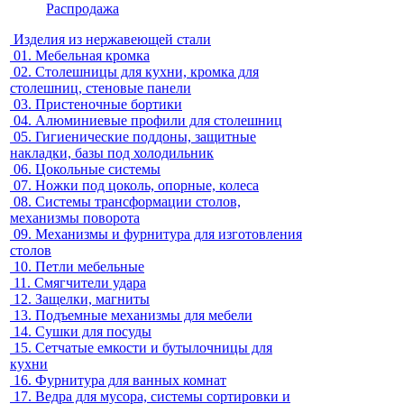
Распродажа
Изделия из нержавеющей стали
01.
Мебельная кромка
02.
Столешницы для кухни, кромка для
столешниц, стеновые панели
03.
Пристеночные бортики
04.
Алюминиевые профили для столешниц
05.
Гигиенические поддоны, защитные
накладки, базы под холодильник
06.
Цокольные системы
07.
Ножки под цоколь, опорные, колеса
08.
Системы трансформации столов,
механизмы поворота
09.
Механизмы и фурнитура для изготовления
столов
10.
Петли мебельные
11.
Смягчители удара
12.
Защелки, магниты
13.
Подъемные механизмы для мебели
14.
Сушки для посуды
15.
Сетчатые емкости и бутылочницы для
кухни
16.
Фурнитура для ванных комнат
17.
Ведра для мусора, системы сортировки и