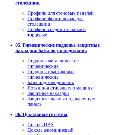
столешниц
Профили для стеновых панелей
Профили фронтальные для
столешниц
Профили соединительные и
торцевые
05. Гигиенические поддоны, защитные
накладки, базы под холодильник
Поддоны металлические
гигиенические
Поддоны пластиковые
гигиенические
Базы под холодильник
Лотки под стиральную машину
Защитные накладки
Защитные экраны под варочную
панель
06. Цокольные системы
Цоколь ПВХ
Цоколь алюминиевый