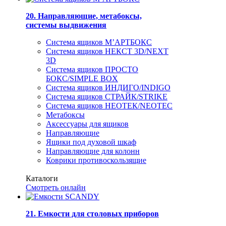
20. Направляющие, метабоксы,
системы выдвижения
Система ящиков М’АРТБОКС
Система ящиков НЕКСТ 3D/NEXT
3D
Система ящиков ПРОСТО
БОКС/SIMPLE BOX
Система ящиков ИНДИГО/INDIGO
Система ящиков СТРАЙК/STRIKE
Система ящиков НЕОТЕК/NEOTEC
Метабоксы
Аксессуары для ящиков
Направляющие
Ящики под духовой шкаф
Направляющие для колонн
Коврики противоскользящие
Каталоги
Смотреть онлайн
21. Емкости для столовых приборов