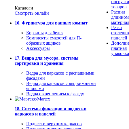
погрузк
товаров
Каталоги
Распил
Смотреть онлайн
длинном
материа
16. Фурнитура для ванных комнат
Резка
Корзины для белья
столешн
Комплекты емкостей для П-
панелей
образных ящиков
Дополни
Аксессуары
платная
упаковка
17. Ведра для мусора, системы
сортировки и хранения
Ведра для каркасов с распашными
фасадами
Ведра для каркасов с выдвижными
ящиками
Ведра с креплением к фасаду
18. Системы фиксации и подвески
каркасов и панелей
Подвески верхних каркасов
Подвески нижних каркасов