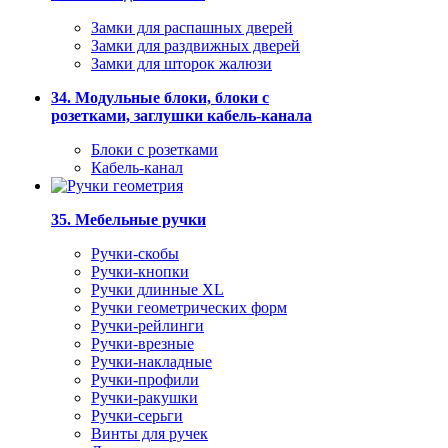
Замки для распашных дверей
Замки для раздвижных дверей
Замки для шторок жалюзи
34. Модульные блоки, блоки с
розетками, заглушки кабель-канала
Блоки с розетками
Кабель-канал
35. Мебельные ручки
Ручки-скобы
Ручки-кнопки
Ручки длинные XL
Ручки геометрических форм
Ручки-рейлинги
Ручки-врезные
Ручки-накладные
Ручки-профили
Ручки-ракушки
Ручки-серьги
Винты для ручек