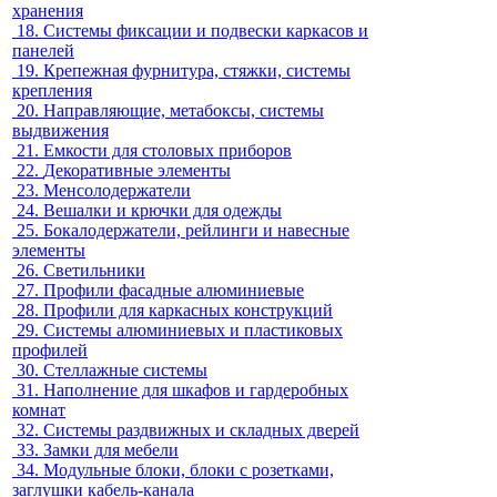
хранения
18.
Системы фиксации и подвески каркасов и
панелей
19.
Крепежная фурнитура, стяжки, системы
крепления
20.
Направляющие, метабоксы, системы
выдвижения
21.
Емкости для столовых приборов
22.
Декоративные элементы
23.
Менсолодержатели
24.
Вешалки и крючки для одежды
25.
Бокалодержатели, рейлинги и навесные
элементы
26.
Светильники
27.
Профили фасадные алюминиевые
28.
Профили для каркасных конструкций
29.
Системы алюминиевых и пластиковых
профилей
30.
Стеллажные системы
31.
Наполнение для шкафов и гардеробных
комнат
32.
Системы раздвижных и складных дверей
33.
Замки для мебели
34.
Модульные блоки, блоки с розетками,
заглушки кабель-канала