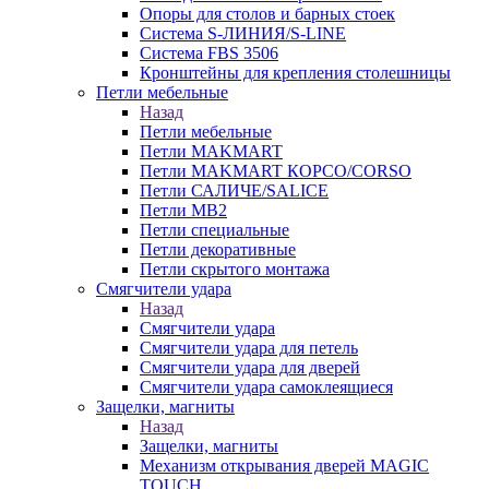
Опоры для столов и барных стоек
Система S-ЛИНИЯ/S-LINE
Система FBS 3506
Кронштейны для крепления столешницы
Петли мебельные
Назад
Петли мебельные
Петли MAKMART
Петли MAKMART КОРСО/CORSO
Петли САЛИЧЕ/SALICE
Петли MB2
Петли специальные
Петли декоративные
Петли скрытого монтажа
Смягчители удара
Назад
Смягчители удара
Смягчители удара для петель
Смягчители удара для дверей
Cмягчители удара самоклеящиеся
Защелки, магниты
Назад
Защелки, магниты
Механизм открывания дверей MAGIC
TOUCH