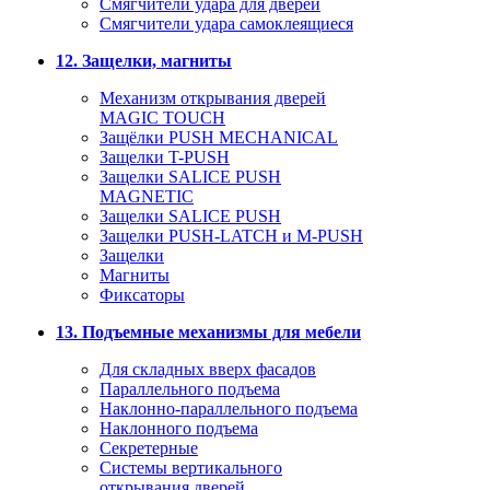
Смягчители удара для дверей
Cмягчители удара самоклеящиеся
12. Защелки, магниты
Механизм открывания дверей
MAGIC TOUCH
Защёлки PUSH MECHANICAL
Защелки T-PUSH
Защелки SALICE PUSH
MAGNETIC
Защелки SALICE PUSH
Защелки PUSH-LATCH и M-PUSH
Защелки
Магниты
Фиксаторы
13. Подъемные механизмы для мебели
Для складных вверх фасадов
Параллельного подъема
Наклонно-параллельного подъема
Наклонного подъема
Секретерные
Системы вертикального
открывания дверей