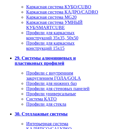
Каркасная система КУБО/CUBO
Каркасная система КАДРО/CADRO
Каркасная система MG20
Каркасная система УМНЫЙ
КУБ/SMARTCUBE
Профили для каркасных
конструкций 35x35, 50x50
Профили для каркасных
конструкций 15х15
29. Системы алюминиевых и
пластиковых профилей
Профили с внутренним
закруглением ГОЛА/GOLA
Профили для нижних баз
Профили для стеновых панелей
Профили универсальные
Система КАТО
Профили для стекла
30. Стеллажные системы
Интерьерная система
КАЛИПСО/CALYPSO