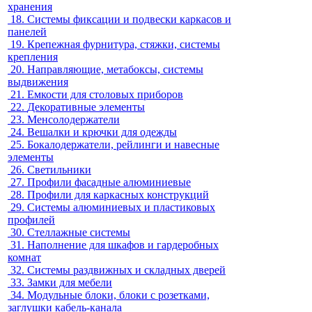
хранения
18.
Системы фиксации и подвески каркасов и
панелей
19.
Крепежная фурнитура, стяжки, системы
крепления
20.
Направляющие, метабоксы, системы
выдвижения
21.
Емкости для столовых приборов
22.
Декоративные элементы
23.
Менсолодержатели
24.
Вешалки и крючки для одежды
25.
Бокалодержатели, рейлинги и навесные
элементы
26.
Светильники
27.
Профили фасадные алюминиевые
28.
Профили для каркасных конструкций
29.
Системы алюминиевых и пластиковых
профилей
30.
Стеллажные системы
31.
Наполнение для шкафов и гардеробных
комнат
32.
Системы раздвижных и складных дверей
33.
Замки для мебели
34.
Модульные блоки, блоки с розетками,
заглушки кабель-канала