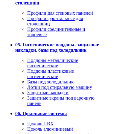
столешниц
Профили для стеновых панелей
Профили фронтальные для
столешниц
Профили соединительные и
торцевые
05. Гигиенические поддоны, защитные
накладки, базы под холодильник
Поддоны металлические
гигиенические
Поддоны пластиковые
гигиенические
Базы под холодильник
Лотки под стиральную машину
Защитные накладки
Защитные экраны под варочную
панель
06. Цокольные системы
Цоколь ПВХ
Цоколь алюминиевый