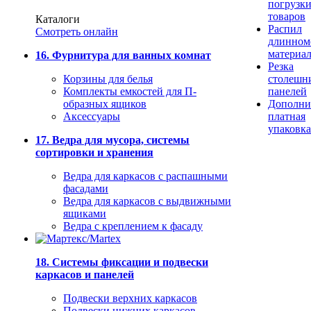
погрузк
товаров
Каталоги
Распил
Смотреть онлайн
длинном
материа
16. Фурнитура для ванных комнат
Резка
Корзины для белья
столешн
Комплекты емкостей для П-
панелей
образных ящиков
Дополни
Аксессуары
платная
упаковка
17. Ведра для мусора, системы
сортировки и хранения
Ведра для каркасов с распашными
фасадами
Ведра для каркасов с выдвижными
ящиками
Ведра с креплением к фасаду
18. Системы фиксации и подвески
каркасов и панелей
Подвески верхних каркасов
Подвески нижних каркасов