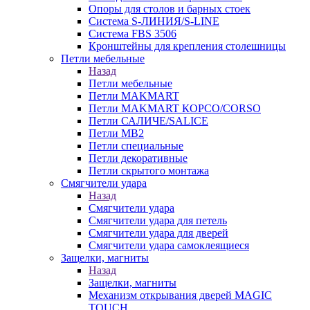
Опоры для столов и барных стоек
Система S-ЛИНИЯ/S-LINE
Система FBS 3506
Кронштейны для крепления столешницы
Петли мебельные
Назад
Петли мебельные
Петли MAKMART
Петли MAKMART КОРСО/CORSO
Петли САЛИЧЕ/SALICE
Петли MB2
Петли специальные
Петли декоративные
Петли скрытого монтажа
Смягчители удара
Назад
Смягчители удара
Смягчители удара для петель
Смягчители удара для дверей
Cмягчители удара самоклеящиеся
Защелки, магниты
Назад
Защелки, магниты
Механизм открывания дверей MAGIC
TOUCH