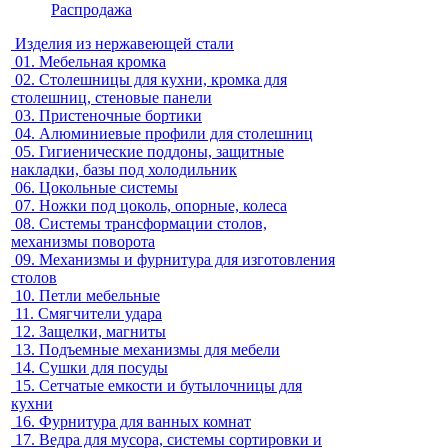
Распродажа
Изделия из нержавеющей стали
01.
Мебельная кромка
02.
Столешницы для кухни, кромка для
столешниц, стеновые панели
03.
Пристеночные бортики
04.
Алюминиевые профили для столешниц
05.
Гигиенические поддоны, защитные
накладки, базы под холодильник
06.
Цокольные системы
07.
Ножки под цоколь, опорные, колеса
08.
Системы трансформации столов,
механизмы поворота
09.
Механизмы и фурнитура для изготовления
столов
10.
Петли мебельные
11.
Смягчители удара
12.
Защелки, магниты
13.
Подъемные механизмы для мебели
14.
Сушки для посуды
15.
Сетчатые емкости и бутылочницы для
кухни
16.
Фурнитура для ванных комнат
17.
Ведра для мусора, системы сортировки и