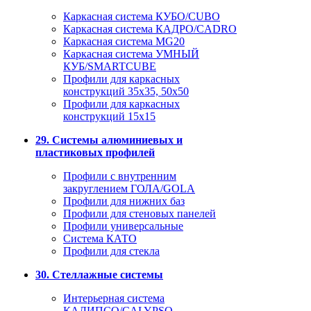
Каркасная система КУБО/CUBO
Каркасная система КАДРО/CADRO
Каркасная система MG20
Каркасная система УМНЫЙ
КУБ/SMARTCUBE
Профили для каркасных
конструкций 35x35, 50x50
Профили для каркасных
конструкций 15х15
29. Системы алюминиевых и
пластиковых профилей
Профили с внутренним
закруглением ГОЛА/GOLA
Профили для нижних баз
Профили для стеновых панелей
Профили универсальные
Система КАТО
Профили для стекла
30. Стеллажные системы
Интерьерная система
КАЛИПСО/CALYPSO