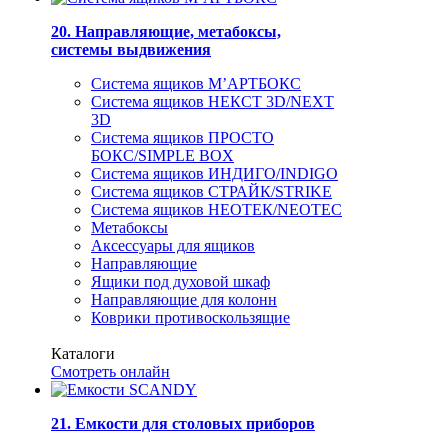
20. Направляющие, метабоксы,
системы выдвижения
Система ящиков М’АРТБОКС
Система ящиков НЕКСТ 3D/NEXT
3D
Система ящиков ПРОСТО
БОКС/SIMPLE BOX
Система ящиков ИНДИГО/INDIGO
Система ящиков СТРАЙК/STRIKE
Система ящиков НЕОТЕК/NEOTEC
Метабоксы
Аксессуары для ящиков
Направляющие
Ящики под духовой шкаф
Направляющие для колонн
Коврики противоскользящие
Каталоги
Смотреть онлайн
21. Емкости для столовых приборов