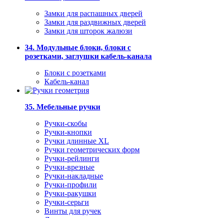
Замки для распашных дверей
Замки для раздвижных дверей
Замки для шторок жалюзи
34. Модульные блоки, блоки с
розетками, заглушки кабель-канала
Блоки с розетками
Кабель-канал
35. Мебельные ручки
Ручки-скобы
Ручки-кнопки
Ручки длинные XL
Ручки геометрических форм
Ручки-рейлинги
Ручки-врезные
Ручки-накладные
Ручки-профили
Ручки-ракушки
Ручки-серьги
Винты для ручек