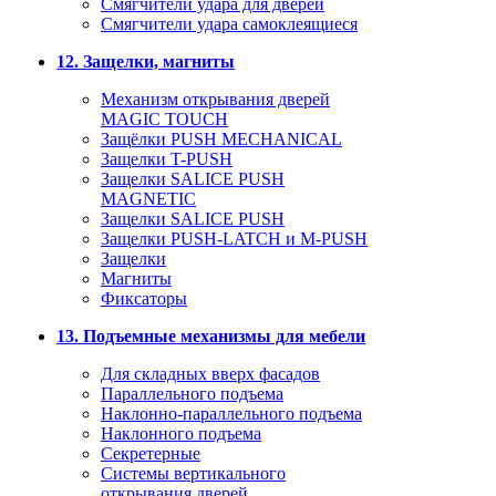
Смягчители удара для дверей
Cмягчители удара самоклеящиеся
12. Защелки, магниты
Механизм открывания дверей
MAGIC TOUCH
Защёлки PUSH MECHANICAL
Защелки T-PUSH
Защелки SALICE PUSH
MAGNETIC
Защелки SALICE PUSH
Защелки PUSH-LATCH и M-PUSH
Защелки
Магниты
Фиксаторы
13. Подъемные механизмы для мебели
Для складных вверх фасадов
Параллельного подъема
Наклонно-параллельного подъема
Наклонного подъема
Секретерные
Системы вертикального
открывания дверей