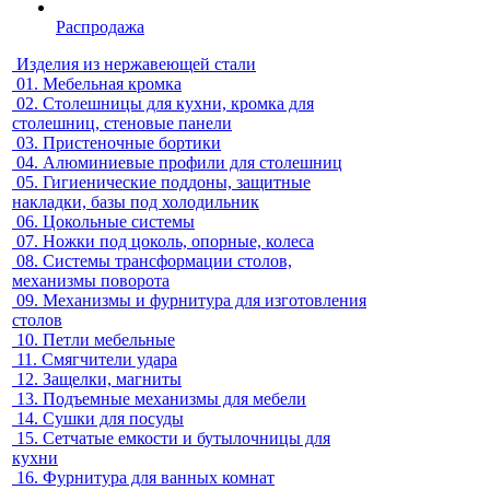
Распродажа
Изделия из нержавеющей стали
01.
Мебельная кромка
02.
Столешницы для кухни, кромка для
столешниц, стеновые панели
03.
Пристеночные бортики
04.
Алюминиевые профили для столешниц
05.
Гигиенические поддоны, защитные
накладки, базы под холодильник
06.
Цокольные системы
07.
Ножки под цоколь, опорные, колеса
08.
Системы трансформации столов,
механизмы поворота
09.
Механизмы и фурнитура для изготовления
столов
10.
Петли мебельные
11.
Смягчители удара
12.
Защелки, магниты
13.
Подъемные механизмы для мебели
14.
Сушки для посуды
15.
Сетчатые емкости и бутылочницы для
кухни
16.
Фурнитура для ванных комнат