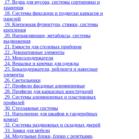
17.
Ведра для мусора, системы сортировки и
хранения
18.
Системы фиксации и подвески каркасов и
панелей
19.
Крепежная фурнитура, стяжки, системы
крепления
20.
Направляющие, метабоксы, системы
выдвижения
21.
Емкости для столовых приборов
22.
Декоративные элементы
23.
Менсолодержатели
24.
Вешалки и крючки для одежды
25.
Бокалодержатели, рейлинги и навесные
элементы
26.
Светильники
27.
Профили фасадные алюминиевые
28.
Профили для каркасных конструкций
29.
Системы алюминиевых и пластиковых
профилей
30.
Стеллажные системы
31.
Наполнение для шкафов и гардеробных
комнат
32.
Системы раздвижных и складных дверей
33.
Замки для мебели
34.
Модульные блоки, блоки с розетками,