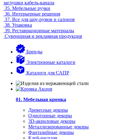
заглушки кабель-канала
35.
Мебельные ручки
36.
Интерьерные решения
37.
Все для шоу-румов и салонов
38.
Упаковка
39.
Реставрационные материалы
Сувенирная и рекламная продукция
Бренды
Электронные каталоги
Каталоги для САПР
01. Мебельная кромка
Древесные декоры
Однотонные декоры
3D-акриловые декоры
Металлизированные декоры
Фантазийные декоры
Клей-расплав