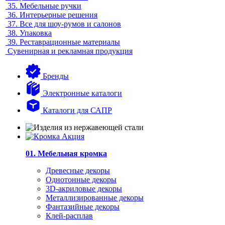
35.
Мебельные ручки
36.
Интерьерные решения
37.
Все для шоу-румов и салонов
38.
Упаковка
39.
Реставрационные материалы
Сувенирная и рекламная продукция
Бренды
Электронные каталоги
Каталоги для САПР
01. Мебельная кромка
Древесные декоры
Однотонные декоры
3D-акриловые декоры
Металлизированные декоры
Фантазийные декоры
Клей-расплав