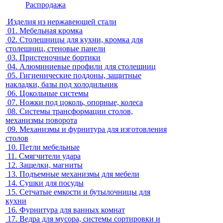
Распродажа
Изделия из нержавеющей стали
01.
Мебельная кромка
02.
Столешницы для кухни, кромка для
столешниц, стеновые панели
03.
Пристеночные бортики
04.
Алюминиевые профили для столешниц
05.
Гигиенические поддоны, защитные
накладки, базы под холодильник
06.
Цокольные системы
07.
Ножки под цоколь, опорные, колеса
08.
Системы трансформации столов,
механизмы поворота
09.
Механизмы и фурнитура для изготовления
столов
10.
Петли мебельные
11.
Смягчители удара
12.
Защелки, магниты
13.
Подъемные механизмы для мебели
14.
Сушки для посуды
15.
Сетчатые емкости и бутылочницы для
кухни
16.
Фурнитура для ванных комнат
17.
Ведра для мусора, системы сортировки и