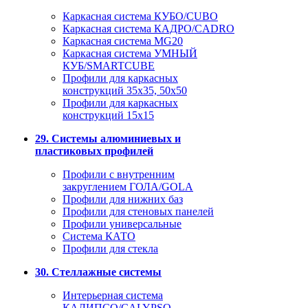
Каркасная система КУБО/CUBO
Каркасная система КАДРО/CADRO
Каркасная система MG20
Каркасная система УМНЫЙ
КУБ/SMARTCUBE
Профили для каркасных
конструкций 35x35, 50x50
Профили для каркасных
конструкций 15х15
29. Системы алюминиевых и
пластиковых профилей
Профили с внутренним
закруглением ГОЛА/GOLA
Профили для нижних баз
Профили для стеновых панелей
Профили универсальные
Система КАТО
Профили для стекла
30. Стеллажные системы
Интерьерная система
КАЛИПСО/CALYPSO