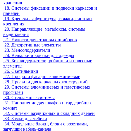
хранения
18.
Системы фиксации и подвески каркасов и
панелей
19.
Крепежная фурнитура, стяжки, системы
крепления
20.
Направляющие, метабоксы, системы
выдвижения
21.
Емкости для столовых приборов
22.
Декоративные элементы
23.
Менсолодержатели
24.
Вешалки и крючки для одежды
25.
Бокалодержатели, рейлинги и навесные
элементы
26.
Светильники
27.
Профили фасадные алюминиевые
28.
Профили для каркасных конструкций
29.
Системы алюминиевых и пластиковых
профилей
30.
Стеллажные системы
31.
Наполнение для шкафов и гардеробных
комнат
32.
Системы раздвижных и складных дверей
33.
Замки для мебели
34.
Модульные блоки, блоки с розетками,
заглушки кабель-канала