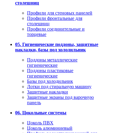
столешниц
Профили для стеновых панелей
Профили фронтальные для
столешниц
Профили соединительные и
торцевые
05. Гигиенические поддоны, защитные
накладки, базы под холодильник
Поддоны металлические
гигиенические
Поддоны пластиковые
гигиенические
Базы под холодильник
Лотки под стиральную машину
Защитные накладки
Защитные экраны под варочную
панель
06. Цокольные системы
Цоколь ПВХ
Цоколь алюминиевый