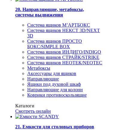
20. Направляющие, метабоксы,
системы выдвижения
Система ящиков М’АРТБОКС
Система ящиков НЕКСТ 3D/NEXT
3D
Система ящиков ПРОСТО
БОКС/SIMPLE BOX
Система ящиков ИНДИГО/INDIGO
Система ящиков СТРАЙК/STRIKE
Система ящиков НЕОТЕК/NEOTEC
Метабоксы
Аксессуары для ящиков
Направляющие
Ящики под духовой шкаф
Направляющие для колонн
Коврики противоскользящие
Каталоги
Смотреть онлайн
21. Емкости для столовых приборов