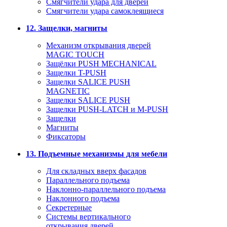
Смягчители удара для дверей
Cмягчители удара самоклеящиеся
12. Защелки, магниты
Механизм открывания дверей
MAGIC TOUCH
Защёлки PUSH MECHANICAL
Защелки T-PUSH
Защелки SALICE PUSH
MAGNETIC
Защелки SALICE PUSH
Защелки PUSH-LATCH и M-PUSH
Защелки
Магниты
Фиксаторы
13. Подъемные механизмы для мебели
Для складных вверх фасадов
Параллельного подъема
Наклонно-параллельного подъема
Наклонного подъема
Секретерные
Системы вертикального
открывания дверей