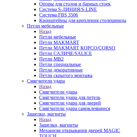
Опоры для столов и барных стоек
Система S-ЛИНИЯ/S-LINE
Система FBS 3506
Кронштейны для крепления столешницы
Петли мебельные
Назад
Петли мебельные
Петли MAKMART
Петли MAKMART КОРСО/CORSO
Петли САЛИЧЕ/SALICE
Петли MB2
Петли специальные
Петли декоративные
Петли скрытого монтажа
Смягчители удара
Назад
Смягчители удара
Смягчители удара для петель
Смягчители удара для дверей
Cмягчители удара самоклеящиеся
Защелки, магниты
Назад
Защелки, магниты
Механизм открывания дверей MAGIC
TOUCH