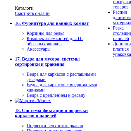
погрузк
товаров
Каталоги
Распил
Смотреть онлайн
длинном
материа
16. Фурнитура для ванных комнат
Резка
Корзины для белья
столешн
Комплекты емкостей для П-
панелей
образных ящиков
Дополни
Аксессуары
платная
упаковка
17. Ведра для мусора, системы
сортировки и хранения
Ведра для каркасов с распашными
фасадами
Ведра для каркасов с выдвижными
ящиками
Ведра с креплением к фасаду
18. Системы фиксации и подвески
каркасов и панелей
Подвески верхних каркасов
Подвески нижних каркасов