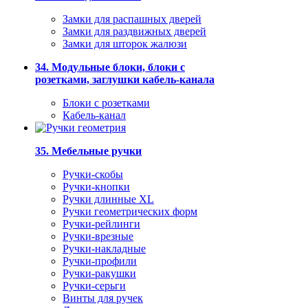
Замки для распашных дверей
Замки для раздвижных дверей
Замки для шторок жалюзи
34. Модульные блоки, блоки с
розетками, заглушки кабель-канала
Блоки с розетками
Кабель-канал
35. Мебельные ручки
Ручки-скобы
Ручки-кнопки
Ручки длинные XL
Ручки геометрических форм
Ручки-рейлинги
Ручки-врезные
Ручки-накладные
Ручки-профили
Ручки-ракушки
Ручки-серьги
Винты для ручек