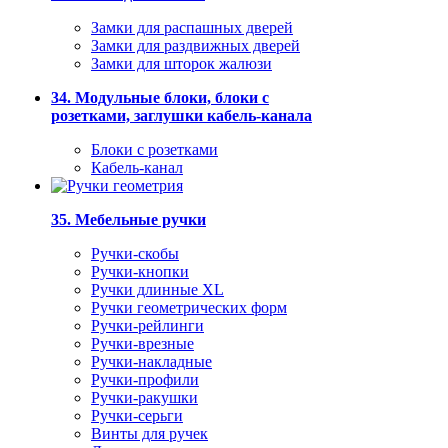
Замки для распашных дверей
Замки для раздвижных дверей
Замки для шторок жалюзи
34. Модульные блоки, блоки с
розетками, заглушки кабель-канала
Блоки с розетками
Кабель-канал
35. Мебельные ручки
Ручки-скобы
Ручки-кнопки
Ручки длинные XL
Ручки геометрических форм
Ручки-рейлинги
Ручки-врезные
Ручки-накладные
Ручки-профили
Ручки-ракушки
Ручки-серьги
Винты для ручек