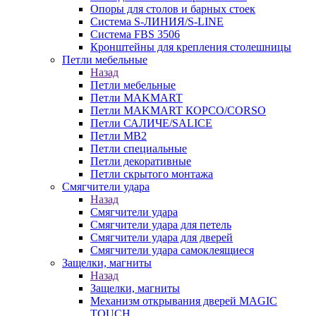
Опоры для столов и барных стоек
Система S-ЛИНИЯ/S-LINE
Система FBS 3506
Кронштейны для крепления столешницы
Петли мебельные
Назад
Петли мебельные
Петли MAKMART
Петли MAKMART КОРСО/CORSO
Петли САЛИЧЕ/SALICE
Петли MB2
Петли специальные
Петли декоративные
Петли скрытого монтажа
Смягчители удара
Назад
Смягчители удара
Смягчители удара для петель
Смягчители удара для дверей
Cмягчители удара самоклеящиеся
Защелки, магниты
Назад
Защелки, магниты
Механизм открывания дверей MAGIC
TOUCH