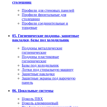
столешниц
Профили для стеновых панелей
Профили фронтальные для
столешниц
Профили соединительные и
торцевые
05. Гигиенические поддоны, защитные
накладки, базы под холодильник
Поддоны металлические
гигиенические
Поддоны пластиковые
гигиенические
Базы под холодильник
Лотки под стиральную машину
Защитные накладки
Защитные экраны под варочную
панель
06. Цокольные системы
Цоколь ПВХ
Цоколь алюминиевый