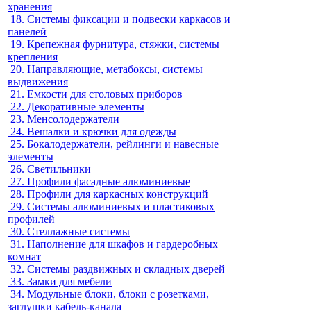
хранения
18.
Системы фиксации и подвески каркасов и
панелей
19.
Крепежная фурнитура, стяжки, системы
крепления
20.
Направляющие, метабоксы, системы
выдвижения
21.
Емкости для столовых приборов
22.
Декоративные элементы
23.
Менсолодержатели
24.
Вешалки и крючки для одежды
25.
Бокалодержатели, рейлинги и навесные
элементы
26.
Светильники
27.
Профили фасадные алюминиевые
28.
Профили для каркасных конструкций
29.
Системы алюминиевых и пластиковых
профилей
30.
Стеллажные системы
31.
Наполнение для шкафов и гардеробных
комнат
32.
Системы раздвижных и складных дверей
33.
Замки для мебели
34.
Модульные блоки, блоки с розетками,
заглушки кабель-канала