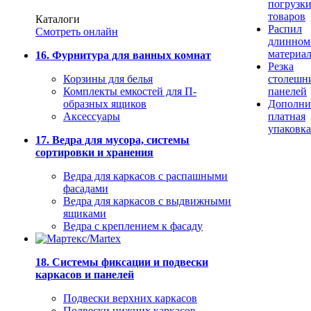
погрузк
товаров
Каталоги
Распил
Смотреть онлайн
длинном
материа
16. Фурнитура для ванных комнат
Резка
Корзины для белья
столешн
Комплекты емкостей для П-
панелей
образных ящиков
Дополни
Аксессуары
платная
упаковка
17. Ведра для мусора, системы
сортировки и хранения
Ведра для каркасов с распашными
фасадами
Ведра для каркасов с выдвижными
ящиками
Ведра с креплением к фасаду
18. Системы фиксации и подвески
каркасов и панелей
Подвески верхних каркасов
Подвески нижних каркасов