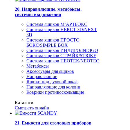
20. Направляющие, метабоксы,
системы выдвижения
Система ящиков М’АРТБОКС
Система ящиков НЕКСТ 3D/NEXT
3D
Система ящиков ПРОСТО
БОКС/SIMPLE BOX
Система ящиков ИНДИГО/INDIGO
Система ящиков СТРАЙК/STRIKE
Система ящиков НЕОТЕК/NEOTEC
Метабоксы
Аксессуары для ящиков
Направляющие
Ящики под духовой шкаф
Направляющие для колонн
Коврики противоскользящие
Каталоги
Смотреть онлайн
21. Емкости для столовых приборов