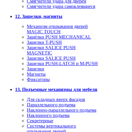
Смягчители удара для дверей
Cмягчители удара самоклеящиеся
12. Защелки, магниты
Механизм открывания дверей
MAGIC TOUCH
Защёлки PUSH MECHANICAL
Защелки T-PUSH
Защелки SALICE PUSH
MAGNETIC
Защелки SALICE PUSH
Защелки PUSH-LATCH и M-PUSH
Защелки
Магниты
Фиксаторы
13. Подъемные механизмы для мебели
Для складных вверх фасадов
Параллельного подъема
Наклонно-параллельного подъема
Наклонного подъема
Секретерные
Системы вертикального
открывания дверей