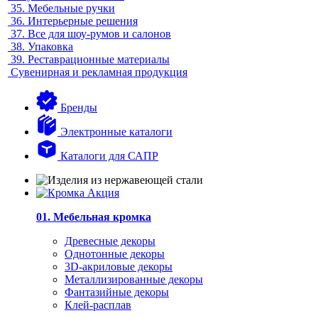
35.
Мебельные ручки
36.
Интерьерные решения
37.
Все для шоу-румов и салонов
38.
Упаковка
39.
Реставрационные материалы
Сувенирная и рекламная продукция
Бренды
Электронные каталоги
Каталоги для САПР
01. Мебельная кромка
Древесные декоры
Однотонные декоры
3D-акриловые декоры
Металлизированные декоры
Фантазийные декоры
Клей-расплав