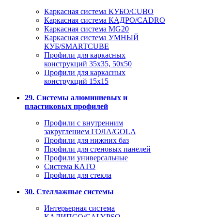
Каркасная система КУБО/CUBO
Каркасная система КАДРО/CADRO
Каркасная система MG20
Каркасная система УМНЫЙ
КУБ/SMARTCUBE
Профили для каркасных
конструкций 35x35, 50x50
Профили для каркасных
конструкций 15х15
29. Системы алюминиевых и
пластиковых профилей
Профили с внутренним
закруглением ГОЛА/GOLA
Профили для нижних баз
Профили для стеновых панелей
Профили универсальные
Система КАТО
Профили для стекла
30. Стеллажные системы
Интерьерная система
КАЛИПСО/CALYPSO