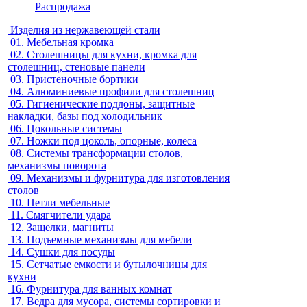
Распродажа
Изделия из нержавеющей стали
01.
Мебельная кромка
02.
Столешницы для кухни, кромка для
столешниц, стеновые панели
03.
Пристеночные бортики
04.
Алюминиевые профили для столешниц
05.
Гигиенические поддоны, защитные
накладки, базы под холодильник
06.
Цокольные системы
07.
Ножки под цоколь, опорные, колеса
08.
Системы трансформации столов,
механизмы поворота
09.
Механизмы и фурнитура для изготовления
столов
10.
Петли мебельные
11.
Смягчители удара
12.
Защелки, магниты
13.
Подъемные механизмы для мебели
14.
Сушки для посуды
15.
Сетчатые емкости и бутылочницы для
кухни
16.
Фурнитура для ванных комнат
17.
Ведра для мусора, системы сортировки и