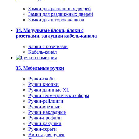
Замки для распашных дверей
Замки для раздвижных дверей
Замки для шторок жалюзи
34. Модульные блоки, блоки с
розетками, заглушки кабель-канала
Блоки с розетками
Кабель-канал
35. Мебельные ручки
Ручки-скобы
Ручки-кнопки
Ручки длинные XL
Ручки геометрических форм
Ручки-рейлинги
Ручки-врезные
Ручки-накладные
Ручки-профили
Ручки-ракушки
Ручки-серьги
Винты для ручек