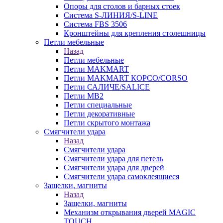
Опоры для столов и барных стоек
Система S-ЛИНИЯ/S-LINE
Система FBS 3506
Кронштейны для крепления столешницы
Петли мебельные
Назад
Петли мебельные
Петли MAKMART
Петли MAKMART КОРСО/CORSO
Петли САЛИЧЕ/SALICE
Петли MB2
Петли специальные
Петли декоративные
Петли скрытого монтажа
Смягчители удара
Назад
Смягчители удара
Смягчители удара для петель
Смягчители удара для дверей
Cмягчители удара самоклеящиеся
Защелки, магниты
Назад
Защелки, магниты
Механизм открывания дверей MAGIC
TOUCH