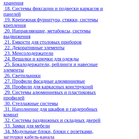
хранения
18.
Системы фиксации и подвески каркасов и
панелей
19.
Крепежная фурнитура, стяжки, системы
крепления
20.
Направляющие, метабоксы, системы
выдвижения
21.
Емкости для столовых приборов
22.
Декоративные элементы
23.
Менсолодержатели
24.
Вешалки и крючки для одежды
25.
Бокалодержатели, рейлинги и навесные
элементы
26.
Светильники
27.
Профили фасадные алюминиевые
28.
Профили для каркасных конструкций
29.
Системы алюминиевых и пластиковых
профилей
30.
Стеллажные системы
31.
Наполнение для шкафов и гардеробных
комнат
32.
Системы раздвижных и складных дверей
33.
Замки для мебели
34.
Модульные блоки, блоки с розетками,
заглушки кабель-канала