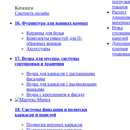
погрузк
товаров
Каталоги
Распил
Смотреть онлайн
длинном
материа
16. Фурнитура для ванных комнат
Резка
Корзины для белья
столешн
Комплекты емкостей для П-
панелей
образных ящиков
Дополни
Аксессуары
платная
упаковка
17. Ведра для мусора, системы
сортировки и хранения
Ведра для каркасов с распашными
фасадами
Ведра для каркасов с выдвижными
ящиками
Ведра с креплением к фасаду
18. Системы фиксации и подвески
каркасов и панелей
Подвески верхних каркасов
Подвески нижних каркасов