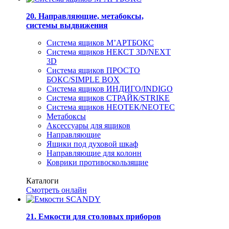
20. Направляющие, метабоксы,
системы выдвижения
Система ящиков М’АРТБОКС
Система ящиков НЕКСТ 3D/NEXT
3D
Система ящиков ПРОСТО
БОКС/SIMPLE BOX
Система ящиков ИНДИГО/INDIGO
Система ящиков СТРАЙК/STRIKE
Система ящиков НЕОТЕК/NEOTEC
Метабоксы
Аксессуары для ящиков
Направляющие
Ящики под духовой шкаф
Направляющие для колонн
Коврики противоскользящие
Каталоги
Смотреть онлайн
21. Емкости для столовых приборов