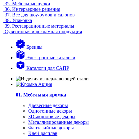
35.
Мебельные ручки
36.
Интерьерные решения
37.
Все для шоу-румов и салонов
38.
Упаковка
39.
Реставрационные материалы
Сувенирная и рекламная продукция
Бренды
Электронные каталоги
Каталоги для САПР
01. Мебельная кромка
Древесные декоры
Однотонные декоры
3D-акриловые декоры
Металлизированные декоры
Фантазийные декоры
Клей-расплав