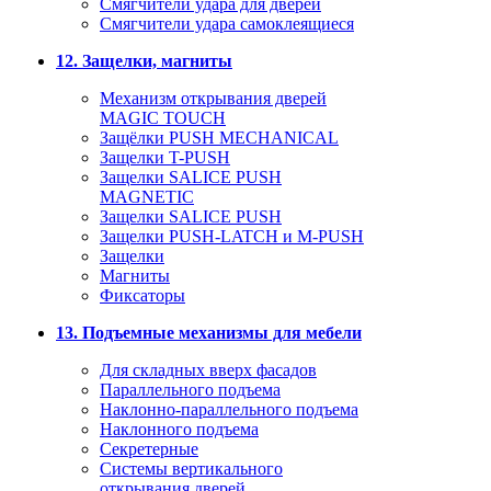
Смягчители удара для дверей
Cмягчители удара самоклеящиеся
12. Защелки, магниты
Механизм открывания дверей
MAGIC TOUCH
Защёлки PUSH MECHANICAL
Защелки T-PUSH
Защелки SALICE PUSH
MAGNETIC
Защелки SALICE PUSH
Защелки PUSH-LATCH и M-PUSH
Защелки
Магниты
Фиксаторы
13. Подъемные механизмы для мебели
Для складных вверх фасадов
Параллельного подъема
Наклонно-параллельного подъема
Наклонного подъема
Секретерные
Системы вертикального
открывания дверей