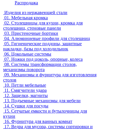
Распродажа
Изделия из нержавеющей стали
01.
Мебельная кромка
02.
Столешницы для кухни, кромка для
столешниц, стеновые панели
03.
Пристеночные бортики
04.
Алюминиевые профили для столешниц
05.
Гигиенические поддоны, защитные
накладки, базы под холодильник
06.
Цокольные системы
07.
Ножки под цоколь, опорные, колеса
08.
Системы трансформации столов,
механизмы поворота
09.
Механизмы и фурнитура для изготовления
столов
10.
Петли мебельные
11.
Смягчители удара
12.
Защелки, магниты
13.
Подъемные механизмы для мебели
14.
Сушки для посуды
15.
Сетчатые емкости и бутылочницы для
кухни
16.
Фурнитура для ванных комнат
17.
Ведра для мусора, системы сортировки и