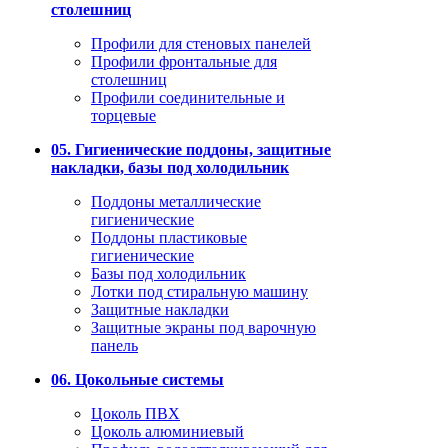
столешниц
Профили для стеновых панелей
Профили фронтальные для
столешниц
Профили соединительные и
торцевые
05. Гигиенические поддоны, защитные
накладки, базы под холодильник
Поддоны металлические
гигиенические
Поддоны пластиковые
гигиенические
Базы под холодильник
Лотки под стиральную машину
Защитные накладки
Защитные экраны под варочную
панель
06. Цокольные системы
Цоколь ПВХ
Цоколь алюминиевый