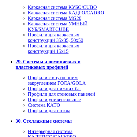
Каркасная система КУБО/CUBO
Каркасная система КАДРО/CADRO
Каркасная система MG20
Каркасная система УМНЫЙ
КУБ/SMARTCUBE
Профили для каркасных
конструкций 35x35, 50x50
Профили для каркасных
конструкций 15х15
29. Системы алюминиевых и
пластиковых профилей
Профили с внутренним
закруглением ГОЛА/GOLA
Профили для нижних баз
Профили для стеновых панелей
Профили универсальные
Система КАТО
Профили для стекла
30. Стеллажные системы
Интерьерная система
КАЛИПСО/CALYPSO