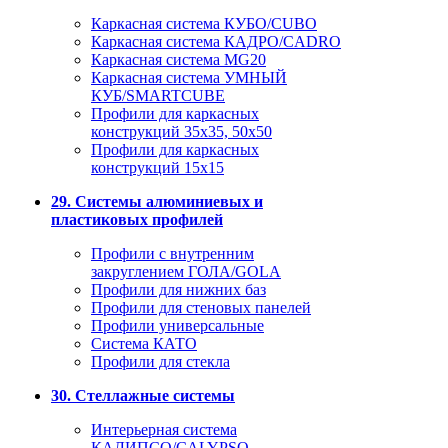
Каркасная система КУБО/CUBO
Каркасная система КАДРО/CADRO
Каркасная система MG20
Каркасная система УМНЫЙ
КУБ/SMARTCUBE
Профили для каркасных
конструкций 35x35, 50x50
Профили для каркасных
конструкций 15х15
29. Системы алюминиевых и
пластиковых профилей
Профили с внутренним
закруглением ГОЛА/GOLA
Профили для нижних баз
Профили для стеновых панелей
Профили универсальные
Система КАТО
Профили для стекла
30. Стеллажные системы
Интерьерная система
КАЛИПСО/CALYPSO