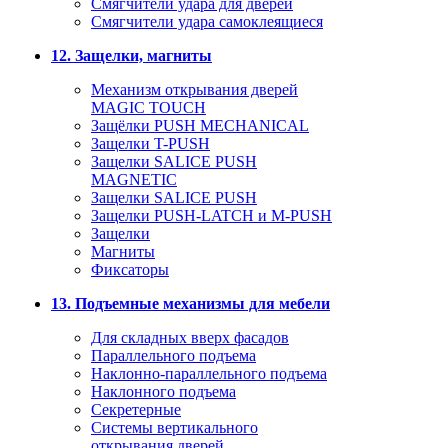
Смягчители удара для дверей
Cмягчители удара самоклеящиеся
12. Защелки, магниты
Механизм открывания дверей
MAGIC TOUCH
Защёлки PUSH MECHANICAL
Защелки T-PUSH
Защелки SALICE PUSH
MAGNETIC
Защелки SALICE PUSH
Защелки PUSH-LATCH и M-PUSH
Защелки
Магниты
Фиксаторы
13. Подъемные механизмы для мебели
Для складных вверх фасадов
Параллельного подъема
Наклонно-параллельного подъема
Наклонного подъема
Секретерные
Системы вертикального
открывания дверей