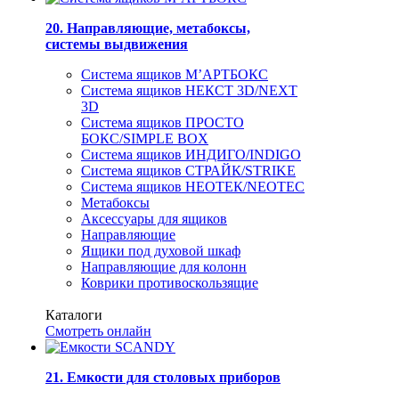
20. Направляющие, метабоксы,
системы выдвижения
Система ящиков М’АРТБОКС
Система ящиков НЕКСТ 3D/NEXT
3D
Система ящиков ПРОСТО
БОКС/SIMPLE BOX
Система ящиков ИНДИГО/INDIGO
Система ящиков СТРАЙК/STRIKE
Система ящиков НЕОТЕК/NEOTEC
Метабоксы
Аксессуары для ящиков
Направляющие
Ящики под духовой шкаф
Направляющие для колонн
Коврики противоскользящие
Каталоги
Смотреть онлайн
21. Емкости для столовых приборов