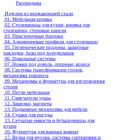
Распродажа
Изделия из нержавеющей стали
01.
Мебельная кромка
02.
Столешницы для кухни, кромка для
столешниц, стеновые панели
03.
Пристеночные бортики
04.
Алюминиевые профили для столешниц
05.
Гигиенические поддоны, защитные
накладки, базы под холодильник
06.
Цокольные системы
07.
Ножки под цоколь, опорные, колеса
08.
Системы трансформации столов,
механизмы поворота
09.
Механизмы и фурнитура для изготовления
столов
10.
Петли мебельные
11.
Смягчители удара
12.
Защелки, магниты
13.
Подъемные механизмы для мебели
14.
Сушки для посуды
15.
Сетчатые емкости и бутылочницы для
кухни
16.
Фурнитура для ванных комнат
17.
Ведра для мусора, системы сортировки и