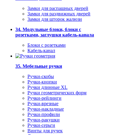
Замки для распашных дверей
Замки для раздвижных дверей
Замки для шторок жалюзи
34. Модульные блоки, блоки с
розетками, заглушки кабель-канала
Блоки с розетками
Кабель-канал
35. Мебельные ручки
Ручки-скобы
Ручки-кнопки
Ручки длинные XL
Ручки геометрических форм
Ручки-рейлинги
Ручки-врезные
Ручки-накладные
Ручки-профили
Ручки-ракушки
Ручки-серьги
Винты для ручек