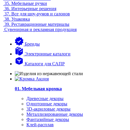
35.
Мебельные ручки
36.
Интерьерные решения
37.
Все для шоу-румов и салонов
38.
Упаковка
39.
Реставрационные материалы
Сувенирная и рекламная продукция
Бренды
Электронные каталоги
Каталоги для САПР
01. Мебельная кромка
Древесные декоры
Однотонные декоры
3D-акриловые декоры
Металлизированные декоры
Фантазийные декоры
Клей-расплав