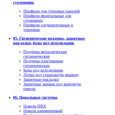
столешниц
Профили для стеновых панелей
Профили фронтальные для
столешниц
Профили соединительные и
торцевые
05. Гигиенические поддоны, защитные
накладки, базы под холодильник
Поддоны металлические
гигиенические
Поддоны пластиковые
гигиенические
Базы под холодильник
Лотки под стиральную машину
Защитные накладки
Защитные экраны под варочную
панель
06. Цокольные системы
Цоколь ПВХ
Цоколь алюминиевый