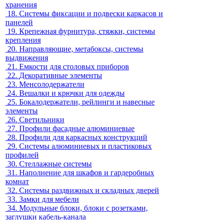
хранения
18.
Системы фиксации и подвески каркасов и
панелей
19.
Крепежная фурнитура, стяжки, системы
крепления
20.
Направляющие, метабоксы, системы
выдвижения
21.
Емкости для столовых приборов
22.
Декоративные элементы
23.
Менсолодержатели
24.
Вешалки и крючки для одежды
25.
Бокалодержатели, рейлинги и навесные
элементы
26.
Светильники
27.
Профили фасадные алюминиевые
28.
Профили для каркасных конструкций
29.
Системы алюминиевых и пластиковых
профилей
30.
Стеллажные системы
31.
Наполнение для шкафов и гардеробных
комнат
32.
Системы раздвижных и складных дверей
33.
Замки для мебели
34.
Модульные блоки, блоки с розетками,
заглушки кабель-канала