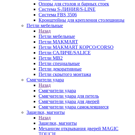
Опоры для столов и барных стоек
Система S-ЛИНИЯ/S-LINE
Система FBS 3506
Кронштейны для крепления столешницы
Петли мебельные
Назад
Петли мебельные
Петли MAKMART
Петли MAKMART КОРСО/CORSO
Петли САЛИЧЕ/SALICE
Петли MB2
Петли специальные
Петли декоративные
Петли скрытого монтажа
Смягчители удара
Назад
Смягчители удара
Смягчители удара для петель
Смягчители удара для дверей
Cмягчители удара самоклеящиеся
Защелки, магниты
Назад
Защелки, магниты
Механизм открывания дверей MAGIC
TOUCH