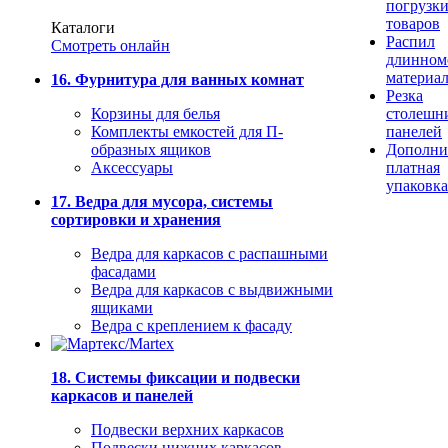
погрузк
товаров
Каталоги
Распил
Смотреть онлайн
длинном
материа
16. Фурнитура для ванных комнат
Резка
Корзины для белья
столешн
Комплекты емкостей для П-
панелей
образных ящиков
Дополни
Аксессуары
платная
упаковка
17. Ведра для мусора, системы
сортировки и хранения
Ведра для каркасов с распашными
фасадами
Ведра для каркасов с выдвижными
ящиками
Ведра с креплением к фасаду
18. Системы фиксации и подвески
каркасов и панелей
Подвески верхних каркасов
Подвески нижних каркасов