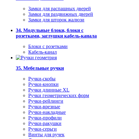
Замки для распашных дверей
Замки для раздвижных дверей
Замки для шторок жалюзи
34. Модульные блоки, блоки с
розетками, заглушки кабель-канала
Блоки с розетками
Кабель-канал
35. Мебельные ручки
Ручки-скобы
Ручки-кнопки
Ручки длинные XL
Ручки геометрических форм
Ручки-рейлинги
Ручки-врезные
Ручки-накладные
Ручки-профили
Ручки-ракушки
Ручки-серьги
Винты для ручек