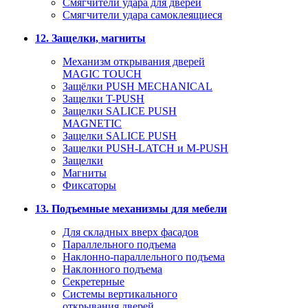
Смягчители удара для дверей
Cмягчители удара самоклеящиеся
12. Защелки, магниты
Механизм открывания дверей
MAGIC TOUCH
Защёлки PUSH MECHANICAL
Защелки T-PUSH
Защелки SALICE PUSH
MAGNETIC
Защелки SALICE PUSH
Защелки PUSH-LATCH и M-PUSH
Защелки
Магниты
Фиксаторы
13. Подъемные механизмы для мебели
Для складных вверх фасадов
Параллельного подъема
Наклонно-параллельного подъема
Наклонного подъема
Секретерные
Системы вертикального
открывания дверей