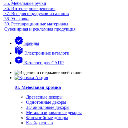
35.
Мебельные ручки
36.
Интерьерные решения
37.
Все для шоу-румов и салонов
38.
Упаковка
39.
Реставрационные материалы
Сувенирная и рекламная продукция
Бренды
Электронные каталоги
Каталоги для САПР
01. Мебельная кромка
Древесные декоры
Однотонные декоры
3D-акриловые декоры
Металлизированные декоры
Фантазийные декоры
Клей-расплав