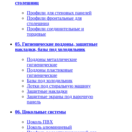
столешниц
Профили для стеновых панелей
Профили фронтальные для
столешниц
Профили соединительные и
торцевые
05. Гигиенические поддоны, защитные
накладки, базы под холодильник
Поддоны металлические
гигиенические
Поддоны пластиковые
гигиенические
Базы под холодильник
Лотки под стиральную машину
Защитные накладки
Защитные экраны под варочную
панель
06. Цокольные системы
Цоколь ПВХ
Цоколь алюминиевый