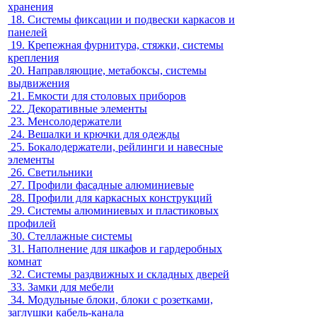
хранения
18.
Системы фиксации и подвески каркасов и
панелей
19.
Крепежная фурнитура, стяжки, системы
крепления
20.
Направляющие, метабоксы, системы
выдвижения
21.
Емкости для столовых приборов
22.
Декоративные элементы
23.
Менсолодержатели
24.
Вешалки и крючки для одежды
25.
Бокалодержатели, рейлинги и навесные
элементы
26.
Светильники
27.
Профили фасадные алюминиевые
28.
Профили для каркасных конструкций
29.
Системы алюминиевых и пластиковых
профилей
30.
Стеллажные системы
31.
Наполнение для шкафов и гардеробных
комнат
32.
Системы раздвижных и складных дверей
33.
Замки для мебели
34.
Модульные блоки, блоки с розетками,
заглушки кабель-канала