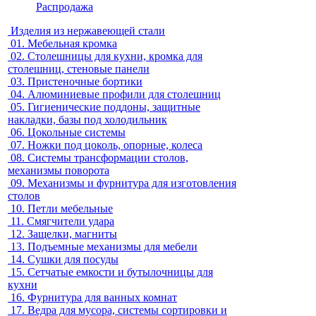
Распродажа
Изделия из нержавеющей стали
01.
Мебельная кромка
02.
Столешницы для кухни, кромка для
столешниц, стеновые панели
03.
Пристеночные бортики
04.
Алюминиевые профили для столешниц
05.
Гигиенические поддоны, защитные
накладки, базы под холодильник
06.
Цокольные системы
07.
Ножки под цоколь, опорные, колеса
08.
Системы трансформации столов,
механизмы поворота
09.
Механизмы и фурнитура для изготовления
столов
10.
Петли мебельные
11.
Смягчители удара
12.
Защелки, магниты
13.
Подъемные механизмы для мебели
14.
Сушки для посуды
15.
Сетчатые емкости и бутылочницы для
кухни
16.
Фурнитура для ванных комнат
17.
Ведра для мусора, системы сортировки и