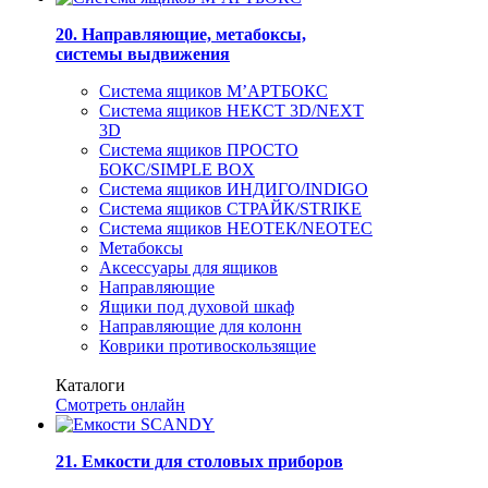
20. Направляющие, метабоксы,
системы выдвижения
Система ящиков М’АРТБОКС
Система ящиков НЕКСТ 3D/NEXT
3D
Система ящиков ПРОСТО
БОКС/SIMPLE BOX
Система ящиков ИНДИГО/INDIGO
Система ящиков СТРАЙК/STRIKE
Система ящиков НЕОТЕК/NEOTEC
Метабоксы
Аксессуары для ящиков
Направляющие
Ящики под духовой шкаф
Направляющие для колонн
Коврики противоскользящие
Каталоги
Смотреть онлайн
21. Емкости для столовых приборов