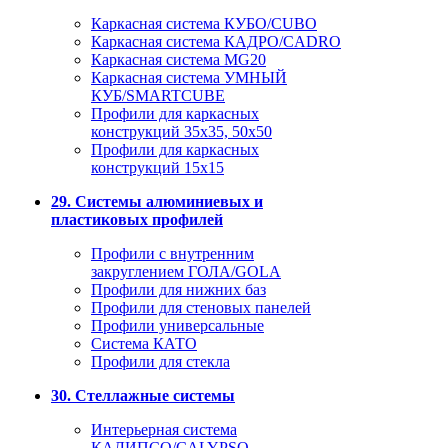
Каркасная система КУБО/CUBO
Каркасная система КАДРО/CADRO
Каркасная система MG20
Каркасная система УМНЫЙ
КУБ/SMARTCUBE
Профили для каркасных
конструкций 35x35, 50x50
Профили для каркасных
конструкций 15х15
29. Системы алюминиевых и
пластиковых профилей
Профили с внутренним
закруглением ГОЛА/GOLA
Профили для нижних баз
Профили для стеновых панелей
Профили универсальные
Система КАТО
Профили для стекла
30. Стеллажные системы
Интерьерная система
КАЛИПСО/CALYPSO