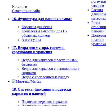
погрузк
товаров
Каталоги
Распил
Смотреть онлайн
длинном
материа
16. Фурнитура для ванных комнат
Резка
Корзины для белья
столешн
Комплекты емкостей для П-
панелей
образных ящиков
Дополни
Аксессуары
платная
упаковка
17. Ведра для мусора, системы
сортировки и хранения
Ведра для каркасов с распашными
фасадами
Ведра для каркасов с выдвижными
ящиками
Ведра с креплением к фасаду
18. Системы фиксации и подвески
каркасов и панелей
Подвески верхних каркасов
Подвески нижних каркасов