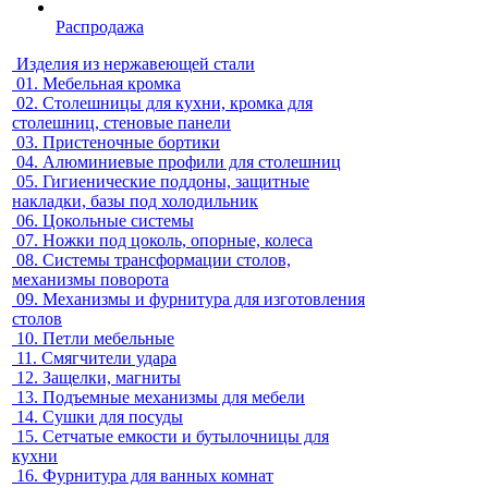
Распродажа
Изделия из нержавеющей стали
01.
Мебельная кромка
02.
Столешницы для кухни, кромка для
столешниц, стеновые панели
03.
Пристеночные бортики
04.
Алюминиевые профили для столешниц
05.
Гигиенические поддоны, защитные
накладки, базы под холодильник
06.
Цокольные системы
07.
Ножки под цоколь, опорные, колеса
08.
Системы трансформации столов,
механизмы поворота
09.
Механизмы и фурнитура для изготовления
столов
10.
Петли мебельные
11.
Смягчители удара
12.
Защелки, магниты
13.
Подъемные механизмы для мебели
14.
Сушки для посуды
15.
Сетчатые емкости и бутылочницы для
кухни
16.
Фурнитура для ванных комнат