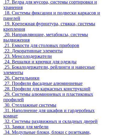
17.
Ведра для мусора, системы сортировки и
хранения
18.
Системы фиксации и подвески каркасов и
панелей
19.
Крепежная фурнитура, стяжки, системы
крепления
20.
Направляющие, метабоксы, системы
выдвижения
21.
Емкости для столовых приборов
22.
Декоративные элементы
23.
Менсолодержатели
24.
Вешалки и крючки для одежды
25.
Бокалодержатели, рейлинги и навесные
элементы
26.
Светильники
27.
Профили фасадные алюминиевые
28.
Профили для каркасных конструкций
29.
Системы алюминиевых и пластиковых
профилей
30.
Стеллажные системы
31.
Наполнение для шкафов и гардеробных
комнат
32.
Системы раздвижных и складных дверей
33.
Замки для мебели
34.
Модульные блоки, блоки с розетками,