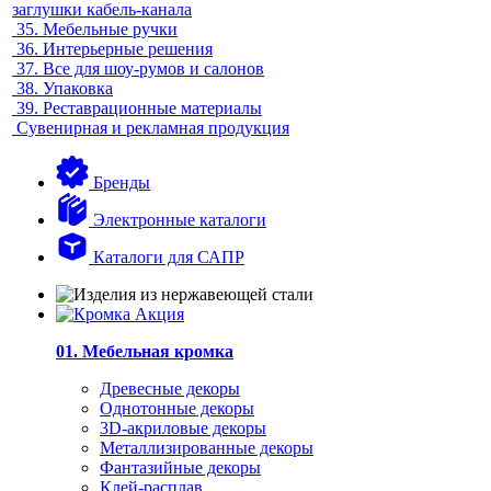
заглушки кабель-канала
35.
Мебельные ручки
36.
Интерьерные решения
37.
Все для шоу-румов и салонов
38.
Упаковка
39.
Реставрационные материалы
Сувенирная и рекламная продукция
Бренды
Электронные каталоги
Каталоги для САПР
01. Мебельная кромка
Древесные декоры
Однотонные декоры
3D-акриловые декоры
Металлизированные декоры
Фантазийные декоры
Клей-расплав