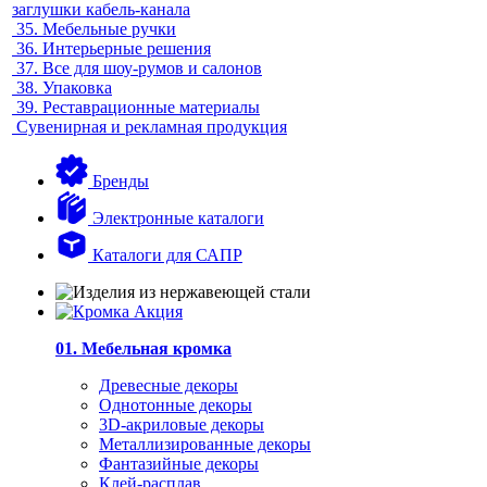
заглушки кабель-канала
35.
Мебельные ручки
36.
Интерьерные решения
37.
Все для шоу-румов и салонов
38.
Упаковка
39.
Реставрационные материалы
Сувенирная и рекламная продукция
Бренды
Электронные каталоги
Каталоги для САПР
01. Мебельная кромка
Древесные декоры
Однотонные декоры
3D-акриловые декоры
Металлизированные декоры
Фантазийные декоры
Клей-расплав