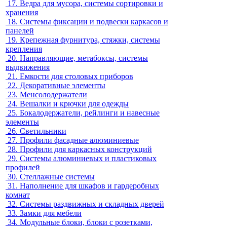
17.
Ведра для мусора, системы сортировки и
хранения
18.
Системы фиксации и подвески каркасов и
панелей
19.
Крепежная фурнитура, стяжки, системы
крепления
20.
Направляющие, метабоксы, системы
выдвижения
21.
Емкости для столовых приборов
22.
Декоративные элементы
23.
Менсолодержатели
24.
Вешалки и крючки для одежды
25.
Бокалодержатели, рейлинги и навесные
элементы
26.
Светильники
27.
Профили фасадные алюминиевые
28.
Профили для каркасных конструкций
29.
Системы алюминиевых и пластиковых
профилей
30.
Стеллажные системы
31.
Наполнение для шкафов и гардеробных
комнат
32.
Системы раздвижных и складных дверей
33.
Замки для мебели
34.
Модульные блоки, блоки с розетками,