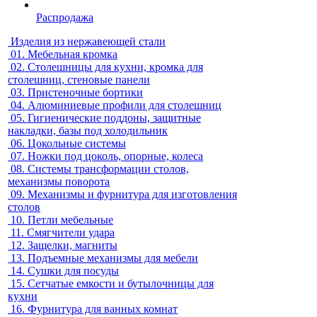
Распродажа
Изделия из нержавеющей стали
01.
Мебельная кромка
02.
Столешницы для кухни, кромка для
столешниц, стеновые панели
03.
Пристеночные бортики
04.
Алюминиевые профили для столешниц
05.
Гигиенические поддоны, защитные
накладки, базы под холодильник
06.
Цокольные системы
07.
Ножки под цоколь, опорные, колеса
08.
Системы трансформации столов,
механизмы поворота
09.
Механизмы и фурнитура для изготовления
столов
10.
Петли мебельные
11.
Смягчители удара
12.
Защелки, магниты
13.
Подъемные механизмы для мебели
14.
Сушки для посуды
15.
Сетчатые емкости и бутылочницы для
кухни
16.
Фурнитура для ванных комнат