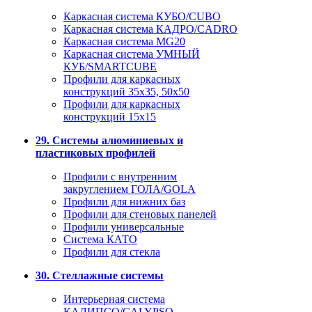
Каркасная система КУБО/CUBO
Каркасная система КАДРО/CADRO
Каркасная система MG20
Каркасная система УМНЫЙ
КУБ/SMARTCUBE
Профили для каркасных
конструкций 35x35, 50x50
Профили для каркасных
конструкций 15х15
29. Системы алюминиевых и
пластиковых профилей
Профили с внутренним
закруглением ГОЛА/GOLA
Профили для нижних баз
Профили для стеновых панелей
Профили универсальные
Система КАТО
Профили для стекла
30. Стеллажные системы
Интерьерная система
КАЛИПСО/CALYPSO