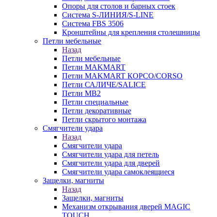
Опоры для столов и барных стоек
Система S-ЛИНИЯ/S-LINE
Система FBS 3506
Кронштейны для крепления столешницы
Петли мебельные
Назад
Петли мебельные
Петли MAKMART
Петли MAKMART КОРСО/CORSO
Петли САЛИЧЕ/SALICE
Петли MB2
Петли специальные
Петли декоративные
Петли скрытого монтажа
Смягчители удара
Назад
Смягчители удара
Смягчители удара для петель
Смягчители удара для дверей
Cмягчители удара самоклеящиеся
Защелки, магниты
Назад
Защелки, магниты
Механизм открывания дверей MAGIC
TOUCH