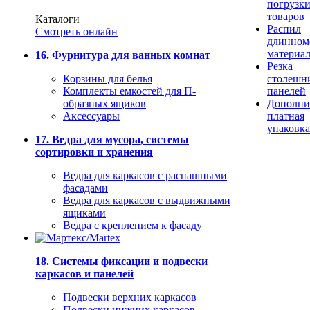
погрузк
товаров
Каталоги
Распил
Смотреть онлайн
длинном
материа
16. Фурнитура для ванных комнат
Резка
Корзины для белья
столешн
Комплекты емкостей для П-
панелей
образных ящиков
Дополни
Аксессуары
платная
упаковка
17. Ведра для мусора, системы
сортировки и хранения
Ведра для каркасов с распашными
фасадами
Ведра для каркасов с выдвижными
ящиками
Ведра с креплением к фасаду
18. Системы фиксации и подвески
каркасов и панелей
Подвески верхних каркасов
Подвески нижних каркасов