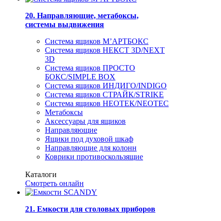
20. Направляющие, метабоксы,
системы выдвижения
Система ящиков М’АРТБОКС
Система ящиков НЕКСТ 3D/NEXT
3D
Система ящиков ПРОСТО
БОКС/SIMPLE BOX
Система ящиков ИНДИГО/INDIGO
Система ящиков СТРАЙК/STRIKE
Система ящиков НЕОТЕК/NEOTEC
Метабоксы
Аксессуары для ящиков
Направляющие
Ящики под духовой шкаф
Направляющие для колонн
Коврики противоскользящие
Каталоги
Смотреть онлайн
21. Емкости для столовых приборов