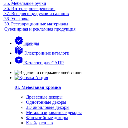
35.
Мебельные ручки
36.
Интерьерные решения
37.
Все для шоу-румов и салонов
38.
Упаковка
39.
Реставрационные материалы
Сувенирная и рекламная продукция
Бренды
Электронные каталоги
Каталоги для САПР
01. Мебельная кромка
Древесные декоры
Однотонные декоры
3D-акриловые декоры
Металлизированные декоры
Фантазийные декоры
Клей-расплав