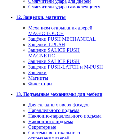
Смягчители удара для дверей
Cмягчители удара самоклеящиеся
12. Защелки, магниты
Механизм открывания дверей
MAGIC TOUCH
Защёлки PUSH MECHANICAL
Защелки T-PUSH
Защелки SALICE PUSH
MAGNETIC
Защелки SALICE PUSH
Защелки PUSH-LATCH и M-PUSH
Защелки
Магниты
Фиксаторы
13. Подъемные механизмы для мебели
Для складных вверх фасадов
Параллельного подъема
Наклонно-параллельного подъема
Наклонного подъема
Секретерные
Системы вертикального
открывания дверей