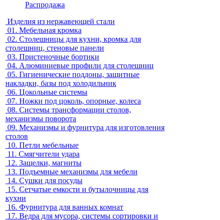
Распродажа
Изделия из нержавеющей стали
01.
Мебельная кромка
02.
Столешницы для кухни, кромка для
столешниц, стеновые панели
03.
Пристеночные бортики
04.
Алюминиевые профили для столешниц
05.
Гигиенические поддоны, защитные
накладки, базы под холодильник
06.
Цокольные системы
07.
Ножки под цоколь, опорные, колеса
08.
Системы трансформации столов,
механизмы поворота
09.
Механизмы и фурнитура для изготовления
столов
10.
Петли мебельные
11.
Смягчители удара
12.
Защелки, магниты
13.
Подъемные механизмы для мебели
14.
Сушки для посуды
15.
Сетчатые емкости и бутылочницы для
кухни
16.
Фурнитура для ванных комнат
17.
Ведра для мусора, системы сортировки и