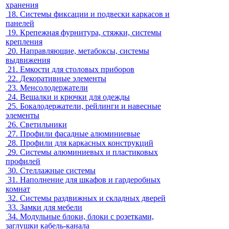
хранения
18.
Системы фиксации и подвески каркасов и
панелей
19.
Крепежная фурнитура, стяжки, системы
крепления
20.
Направляющие, метабоксы, системы
выдвижения
21.
Емкости для столовых приборов
22.
Декоративные элементы
23.
Менсолодержатели
24.
Вешалки и крючки для одежды
25.
Бокалодержатели, рейлинги и навесные
элементы
26.
Светильники
27.
Профили фасадные алюминиевые
28.
Профили для каркасных конструкций
29.
Системы алюминиевых и пластиковых
профилей
30.
Стеллажные системы
31.
Наполнение для шкафов и гардеробных
комнат
32.
Системы раздвижных и складных дверей
33.
Замки для мебели
34.
Модульные блоки, блоки с розетками,
заглушки кабель-канала