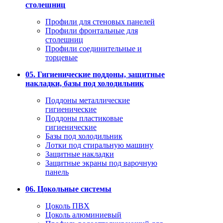
столешниц
Профили для стеновых панелей
Профили фронтальные для
столешниц
Профили соединительные и
торцевые
05. Гигиенические поддоны, защитные
накладки, базы под холодильник
Поддоны металлические
гигиенические
Поддоны пластиковые
гигиенические
Базы под холодильник
Лотки под стиральную машину
Защитные накладки
Защитные экраны под варочную
панель
06. Цокольные системы
Цоколь ПВХ
Цоколь алюминиевый