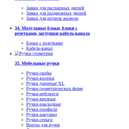
Замки для распашных дверей
Замки для раздвижных дверей
Замки для шторок жалюзи
34. Модульные блоки, блоки с
розетками, заглушки кабель-канала
Блоки с розетками
Кабель-канал
35. Мебельные ручки
Ручки-скобы
Ручки-кнопки
Ручки длинные XL
Ручки геометрических форм
Ручки-рейлинги
Ручки-врезные
Ручки-накладные
Ручки-профили
Ручки-ракушки
Ручки-серьги
Винты для ручек