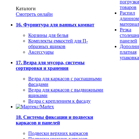
погрузк
товаров
Каталоги
Распил
Смотреть онлайн
длинном
материа
16. Фурнитура для ванных комнат
Резка
Корзины для белья
столешн
Комплекты емкостей для П-
панелей
образных ящиков
Дополни
Аксессуары
платная
упаковка
17. Ведра для мусора, системы
сортировки и хранения
Ведра для каркасов с распашными
фасадами
Ведра для каркасов с выдвижными
ящиками
Ведра с креплением к фасаду
18. Системы фиксации и подвески
каркасов и панелей
Подвески верхних каркасов
Подвески нижних каркасов