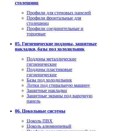
столешниц
Профили для стеновых панелей
Профили фронтальные для
столешниц
Профили соединительные и
торцевые
05. Гигиенические поддоны, защитные
накладки, базы под холодильник
Поддоны металлические
гигиенические
Поддоны пластиковые
гигиенические
Базы под холодильник
Лотки под стиральную машину
Защитные накладки
Защитные экраны под варочную
панель
06. Цокольные системы
Цоколь ПВХ
Цоколь алюминиевый