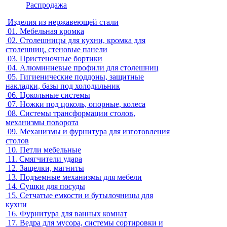
Распродажа
Изделия из нержавеющей стали
01.
Мебельная кромка
02.
Столешницы для кухни, кромка для
столешниц, стеновые панели
03.
Пристеночные бортики
04.
Алюминиевые профили для столешниц
05.
Гигиенические поддоны, защитные
накладки, базы под холодильник
06.
Цокольные системы
07.
Ножки под цоколь, опорные, колеса
08.
Системы трансформации столов,
механизмы поворота
09.
Механизмы и фурнитура для изготовления
столов
10.
Петли мебельные
11.
Смягчители удара
12.
Защелки, магниты
13.
Подъемные механизмы для мебели
14.
Сушки для посуды
15.
Сетчатые емкости и бутылочницы для
кухни
16.
Фурнитура для ванных комнат
17.
Ведра для мусора, системы сортировки и