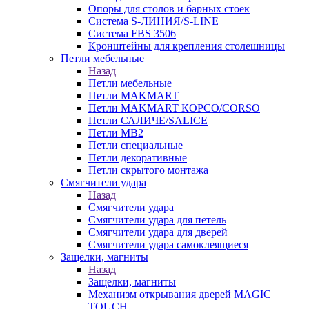
Опоры для столов и барных стоек
Система S-ЛИНИЯ/S-LINE
Система FBS 3506
Кронштейны для крепления столешницы
Петли мебельные
Назад
Петли мебельные
Петли MAKMART
Петли MAKMART КОРСО/CORSO
Петли САЛИЧЕ/SALICE
Петли MB2
Петли специальные
Петли декоративные
Петли скрытого монтажа
Смягчители удара
Назад
Смягчители удара
Смягчители удара для петель
Смягчители удара для дверей
Cмягчители удара самоклеящиеся
Защелки, магниты
Назад
Защелки, магниты
Механизм открывания дверей MAGIC
TOUCH