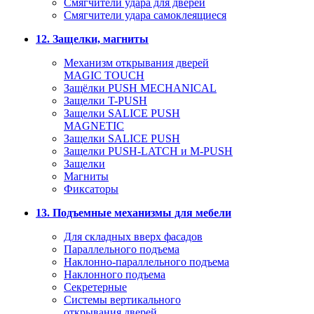
Смягчители удара для дверей
Cмягчители удара самоклеящиеся
12. Защелки, магниты
Механизм открывания дверей
MAGIC TOUCH
Защёлки PUSH MECHANICAL
Защелки T-PUSH
Защелки SALICE PUSH
MAGNETIC
Защелки SALICE PUSH
Защелки PUSH-LATCH и M-PUSH
Защелки
Магниты
Фиксаторы
13. Подъемные механизмы для мебели
Для складных вверх фасадов
Параллельного подъема
Наклонно-параллельного подъема
Наклонного подъема
Секретерные
Системы вертикального
открывания дверей