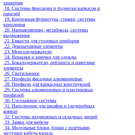
хранения
18.
Системы фиксации и подвески каркасов и
панелей
19.
Крепежная фурнитура, стяжки, системы
крепления
20.
Направляющие, метабоксы, системы
выдвижения
21.
Емкости для столовых приборов
22.
Декоративные элементы
23.
Менсолодержатели
24.
Вешалки и крючки для одежды
25.
Бокалодержатели, рейлинги и навесные
элементы
26.
Светильники
27.
Профили фасадные алюминиевые
28.
Профили для каркасных конструкций
29.
Системы алюминиевых и пластиковых
профилей
30.
Стеллажные системы
31.
Наполнение для шкафов и гардеробных
комнат
32.
Системы раздвижных и складных дверей
33.
Замки для мебели
34.
Модульные блоки, блоки с розетками,
заглушки кабель-канала