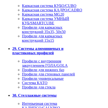
Каркасная система КУБО/CUBO
Каркасная система КАДРО/CADRO
Каркасная система MG20
Каркасная система УМНЫЙ
КУБ/SMARTCUBE
Профили для каркасных
конструкций 35x35, 50x50
Профили для каркасных
конструкций 15х15
29. Системы алюминиевых и
пластиковых профилей
Профили с внутренним
закруглением ГОЛА/GOLA
Профили для нижних баз
Профили для стеновых панелей
Профили универсальные
Система КАТО
Профили для стекла
30. Стеллажные системы
Интерьерная система
КАЛИПСО/CALYPSO