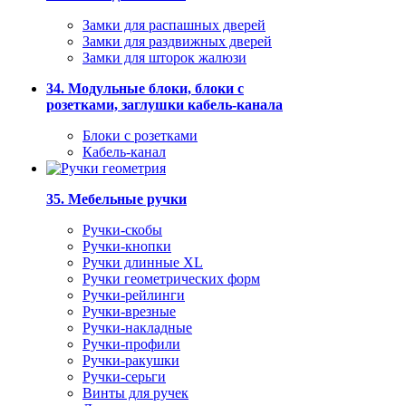
Замки для распашных дверей
Замки для раздвижных дверей
Замки для шторок жалюзи
34. Модульные блоки, блоки с
розетками, заглушки кабель-канала
Блоки с розетками
Кабель-канал
35. Мебельные ручки
Ручки-скобы
Ручки-кнопки
Ручки длинные XL
Ручки геометрических форм
Ручки-рейлинги
Ручки-врезные
Ручки-накладные
Ручки-профили
Ручки-ракушки
Ручки-серьги
Винты для ручек