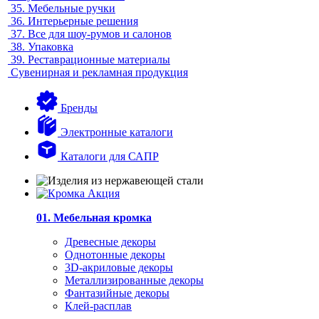
35.
Мебельные ручки
36.
Интерьерные решения
37.
Все для шоу-румов и салонов
38.
Упаковка
39.
Реставрационные материалы
Сувенирная и рекламная продукция
Бренды
Электронные каталоги
Каталоги для САПР
01. Мебельная кромка
Древесные декоры
Однотонные декоры
3D-акриловые декоры
Металлизированные декоры
Фантазийные декоры
Клей-расплав