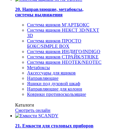
20. Направляющие, метабоксы,
системы выдвижения
Система ящиков М’АРТБОКС
Система ящиков НЕКСТ 3D/NEXT
3D
Система ящиков ПРОСТО
БОКС/SIMPLE BOX
Система ящиков ИНДИГО/INDIGO
Система ящиков СТРАЙК/STRIKE
Система ящиков НЕОТЕК/NEOTEC
Метабоксы
Аксессуары для ящиков
Направляющие
Ящики под духовой шкаф
Направляющие для колонн
Коврики противоскользящие
Каталоги
Смотреть онлайн
21. Емкости для столовых приборов