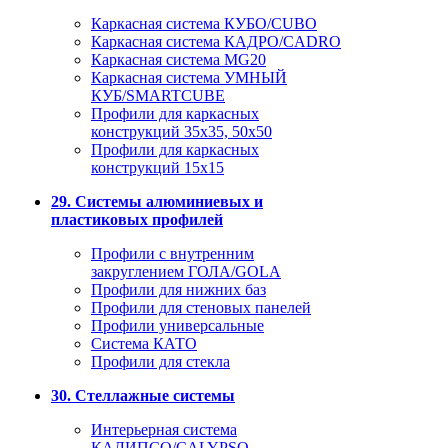
Каркасная система КУБО/CUBO
Каркасная система КАДРО/CADRO
Каркасная система MG20
Каркасная система УМНЫЙ
КУБ/SMARTCUBE
Профили для каркасных
конструкций 35x35, 50x50
Профили для каркасных
конструкций 15х15
29. Системы алюминиевых и
пластиковых профилей
Профили с внутренним
закруглением ГОЛА/GOLA
Профили для нижних баз
Профили для стеновых панелей
Профили универсальные
Система КАТО
Профили для стекла
30. Стеллажные системы
Интерьерная система
КАЛИПСО/CALYPSO