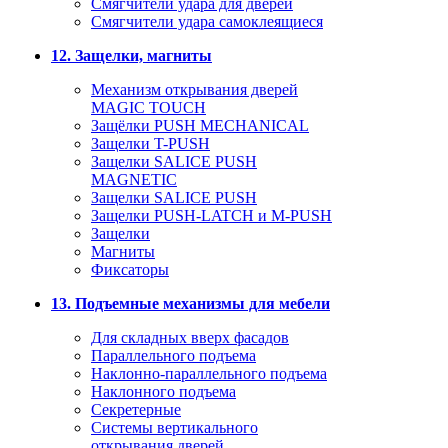
Смягчители удара для дверей
Cмягчители удара самоклеящиеся
12. Защелки, магниты
Механизм открывания дверей
MAGIC TOUCH
Защёлки PUSH MECHANICAL
Защелки T-PUSH
Защелки SALICE PUSH
MAGNETIC
Защелки SALICE PUSH
Защелки PUSH-LATCH и M-PUSH
Защелки
Магниты
Фиксаторы
13. Подъемные механизмы для мебели
Для складных вверх фасадов
Параллельного подъема
Наклонно-параллельного подъема
Наклонного подъема
Секретерные
Системы вертикального
открывания дверей