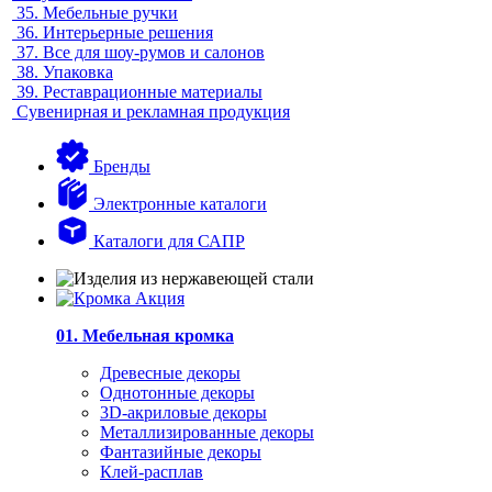
35.
Мебельные ручки
36.
Интерьерные решения
37.
Все для шоу-румов и салонов
38.
Упаковка
39.
Реставрационные материалы
Сувенирная и рекламная продукция
Бренды
Электронные каталоги
Каталоги для САПР
01. Мебельная кромка
Древесные декоры
Однотонные декоры
3D-акриловые декоры
Металлизированные декоры
Фантазийные декоры
Клей-расплав