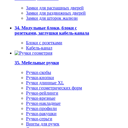
Замки для распашных дверей
Замки для раздвижных дверей
Замки для шторок жалюзи
34. Модульные блоки, блоки с
розетками, заглушки кабель-канала
Блоки с розетками
Кабель-канал
35. Мебельные ручки
Ручки-скобы
Ручки-кнопки
Ручки длинные XL
Ручки геометрических форм
Ручки-рейлинги
Ручки-врезные
Ручки-накладные
Ручки-профили
Ручки-ракушки
Ручки-серьги
Винты для ручек