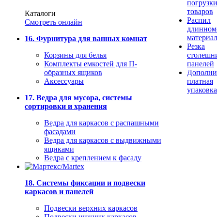
погрузк
товаров
Каталоги
Распил
Смотреть онлайн
длинном
материа
16. Фурнитура для ванных комнат
Резка
Корзины для белья
столешн
Комплекты емкостей для П-
панелей
образных ящиков
Дополни
Аксессуары
платная
упаковка
17. Ведра для мусора, системы
сортировки и хранения
Ведра для каркасов с распашными
фасадами
Ведра для каркасов с выдвижными
ящиками
Ведра с креплением к фасаду
18. Системы фиксации и подвески
каркасов и панелей
Подвески верхних каркасов
Подвески нижних каркасов