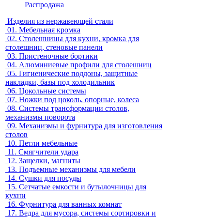
Распродажа
Изделия из нержавеющей стали
01.
Мебельная кромка
02.
Столешницы для кухни, кромка для
столешниц, стеновые панели
03.
Пристеночные бортики
04.
Алюминиевые профили для столешниц
05.
Гигиенические поддоны, защитные
накладки, базы под холодильник
06.
Цокольные системы
07.
Ножки под цоколь, опорные, колеса
08.
Системы трансформации столов,
механизмы поворота
09.
Механизмы и фурнитура для изготовления
столов
10.
Петли мебельные
11.
Смягчители удара
12.
Защелки, магниты
13.
Подъемные механизмы для мебели
14.
Сушки для посуды
15.
Сетчатые емкости и бутылочницы для
кухни
16.
Фурнитура для ванных комнат
17.
Ведра для мусора, системы сортировки и