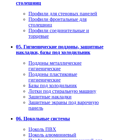
столешниц
Профили для стеновых панелей
Профили фронтальные для
столешниц
Профили соединительные и
торцевые
05. Гигиенические поддоны, защитные
накладки, базы под холодильник
Поддоны металлические
гигиенические
Поддоны пластиковые
гигиенические
Базы под холодильник
Лотки под стиральную машину
Защитные накладки
Защитные экраны под варочную
панель
06. Цокольные системы
Цоколь ПВХ
Цоколь алюминиевый