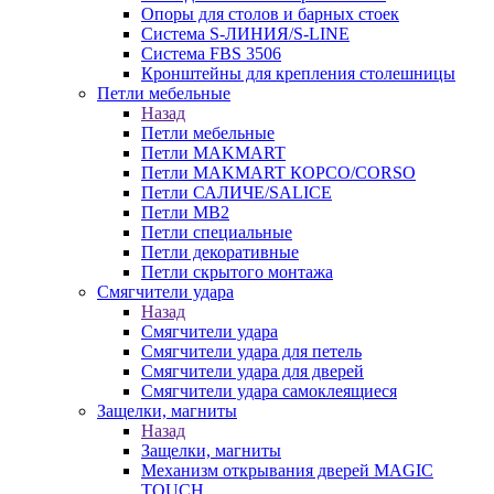
Опоры для столов и барных стоек
Система S-ЛИНИЯ/S-LINE
Система FBS 3506
Кронштейны для крепления столешницы
Петли мебельные
Назад
Петли мебельные
Петли MAKMART
Петли MAKMART КОРСО/CORSO
Петли САЛИЧЕ/SALICE
Петли MB2
Петли специальные
Петли декоративные
Петли скрытого монтажа
Смягчители удара
Назад
Смягчители удара
Смягчители удара для петель
Смягчители удара для дверей
Cмягчители удара самоклеящиеся
Защелки, магниты
Назад
Защелки, магниты
Механизм открывания дверей MAGIC
TOUCH