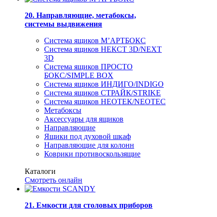
20. Направляющие, метабоксы,
системы выдвижения
Система ящиков М’АРТБОКС
Система ящиков НЕКСТ 3D/NEXT
3D
Система ящиков ПРОСТО
БОКС/SIMPLE BOX
Система ящиков ИНДИГО/INDIGO
Система ящиков СТРАЙК/STRIKE
Система ящиков НЕОТЕК/NEOTEC
Метабоксы
Аксессуары для ящиков
Направляющие
Ящики под духовой шкаф
Направляющие для колонн
Коврики противоскользящие
Каталоги
Смотреть онлайн
21. Емкости для столовых приборов