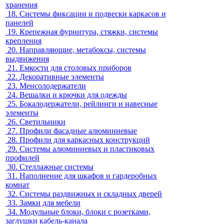
хранения
18.
Системы фиксации и подвески каркасов и
панелей
19.
Крепежная фурнитура, стяжки, системы
крепления
20.
Направляющие, метабоксы, системы
выдвижения
21.
Емкости для столовых приборов
22.
Декоративные элементы
23.
Менсолодержатели
24.
Вешалки и крючки для одежды
25.
Бокалодержатели, рейлинги и навесные
элементы
26.
Светильники
27.
Профили фасадные алюминиевые
28.
Профили для каркасных конструкций
29.
Системы алюминиевых и пластиковых
профилей
30.
Стеллажные системы
31.
Наполнение для шкафов и гардеробных
комнат
32.
Системы раздвижных и складных дверей
33.
Замки для мебели
34.
Модульные блоки, блоки с розетками,
заглушки кабель-канала