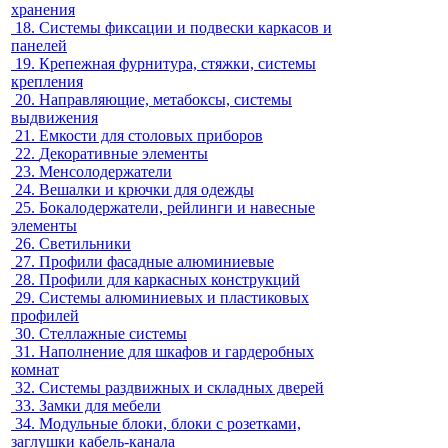
хранения
18.
Системы фиксации и подвески каркасов и
панелей
19.
Крепежная фурнитура, стяжки, системы
крепления
20.
Направляющие, метабоксы, системы
выдвижения
21.
Емкости для столовых приборов
22.
Декоративные элементы
23.
Менсолодержатели
24.
Вешалки и крючки для одежды
25.
Бокалодержатели, рейлинги и навесные
элементы
26.
Светильники
27.
Профили фасадные алюминиевые
28.
Профили для каркасных конструкций
29.
Системы алюминиевых и пластиковых
профилей
30.
Стеллажные системы
31.
Наполнение для шкафов и гардеробных
комнат
32.
Системы раздвижных и складных дверей
33.
Замки для мебели
34.
Модульные блоки, блоки с розетками,
заглушки кабель-канала