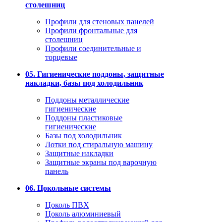
столешниц
Профили для стеновых панелей
Профили фронтальные для
столешниц
Профили соединительные и
торцевые
05. Гигиенические поддоны, защитные
накладки, базы под холодильник
Поддоны металлические
гигиенические
Поддоны пластиковые
гигиенические
Базы под холодильник
Лотки под стиральную машину
Защитные накладки
Защитные экраны под варочную
панель
06. Цокольные системы
Цоколь ПВХ
Цоколь алюминиевый