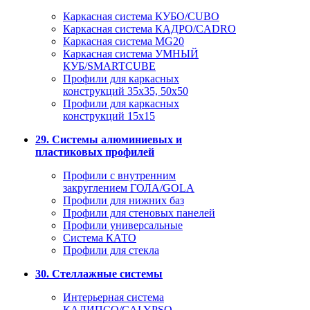
Каркасная система КУБО/CUBO
Каркасная система КАДРО/CADRO
Каркасная система MG20
Каркасная система УМНЫЙ
КУБ/SMARTCUBE
Профили для каркасных
конструкций 35x35, 50x50
Профили для каркасных
конструкций 15х15
29. Системы алюминиевых и
пластиковых профилей
Профили с внутренним
закруглением ГОЛА/GOLA
Профили для нижних баз
Профили для стеновых панелей
Профили универсальные
Система КАТО
Профили для стекла
30. Стеллажные системы
Интерьерная система
КАЛИПСО/CALYPSO