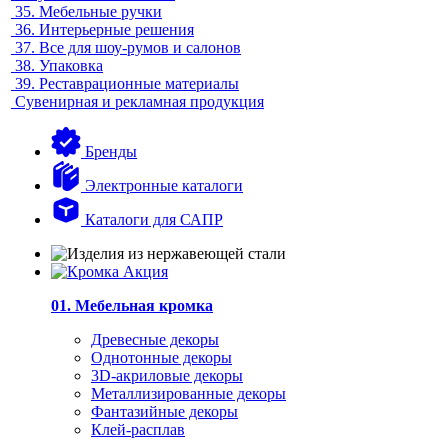
35.
Мебельные ручки
36.
Интерьерные решения
37.
Все для шоу-румов и салонов
38.
Упаковка
39.
Реставрационные материалы
Сувенирная и рекламная продукция
Бренды
Электронные каталоги
Каталоги для САПР
01. Мебельная кромка
Древесные декоры
Однотонные декоры
3D-акриловые декоры
Металлизированные декоры
Фантазийные декоры
Клей-расплав