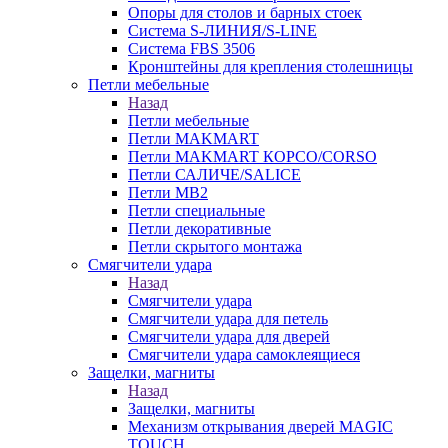
Опоры для столов и барных стоек
Система S-ЛИНИЯ/S-LINE
Система FBS 3506
Кронштейны для крепления столешницы
Петли мебельные
Назад
Петли мебельные
Петли MAKMART
Петли MAKMART КОРСО/CORSO
Петли САЛИЧЕ/SALICE
Петли MB2
Петли специальные
Петли декоративные
Петли скрытого монтажа
Смягчители удара
Назад
Смягчители удара
Смягчители удара для петель
Смягчители удара для дверей
Cмягчители удара самоклеящиеся
Защелки, магниты
Назад
Защелки, магниты
Механизм открывания дверей MAGIC
TOUCH