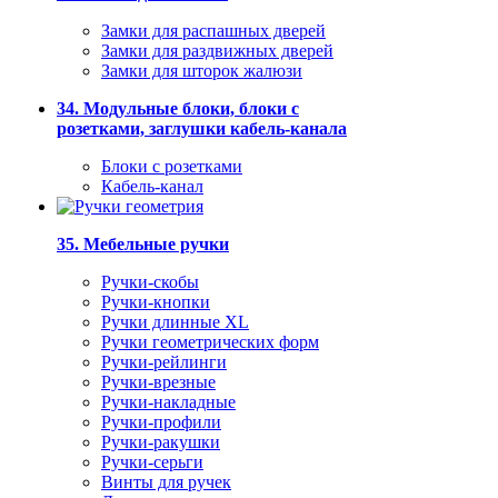
Замки для распашных дверей
Замки для раздвижных дверей
Замки для шторок жалюзи
34. Модульные блоки, блоки с
розетками, заглушки кабель-канала
Блоки с розетками
Кабель-канал
35. Мебельные ручки
Ручки-скобы
Ручки-кнопки
Ручки длинные XL
Ручки геометрических форм
Ручки-рейлинги
Ручки-врезные
Ручки-накладные
Ручки-профили
Ручки-ракушки
Ручки-серьги
Винты для ручек