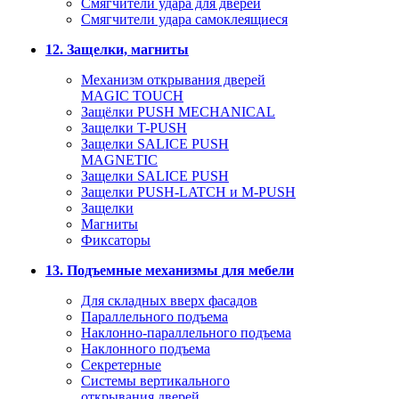
Смягчители удара для дверей
Cмягчители удара самоклеящиеся
12. Защелки, магниты
Механизм открывания дверей
MAGIC TOUCH
Защёлки PUSH MECHANICAL
Защелки T-PUSH
Защелки SALICE PUSH
MAGNETIC
Защелки SALICE PUSH
Защелки PUSH-LATCH и M-PUSH
Защелки
Магниты
Фиксаторы
13. Подъемные механизмы для мебели
Для складных вверх фасадов
Параллельного подъема
Наклонно-параллельного подъема
Наклонного подъема
Секретерные
Системы вертикального
открывания дверей