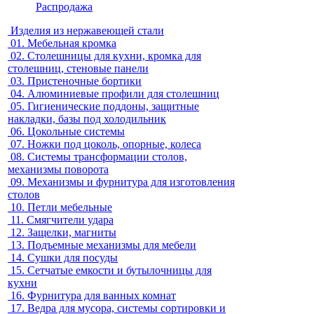
Распродажа
Изделия из нержавеющей стали
01.
Мебельная кромка
02.
Столешницы для кухни, кромка для
столешниц, стеновые панели
03.
Пристеночные бортики
04.
Алюминиевые профили для столешниц
05.
Гигиенические поддоны, защитные
накладки, базы под холодильник
06.
Цокольные системы
07.
Ножки под цоколь, опорные, колеса
08.
Системы трансформации столов,
механизмы поворота
09.
Механизмы и фурнитура для изготовления
столов
10.
Петли мебельные
11.
Смягчители удара
12.
Защелки, магниты
13.
Подъемные механизмы для мебели
14.
Сушки для посуды
15.
Сетчатые емкости и бутылочницы для
кухни
16.
Фурнитура для ванных комнат
17.
Ведра для мусора, системы сортировки и