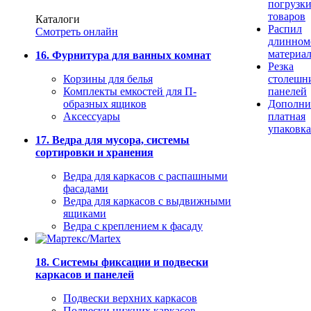
погрузк
товаров
Каталоги
Распил
Смотреть онлайн
длинном
материа
16. Фурнитура для ванных комнат
Резка
Корзины для белья
столешн
Комплекты емкостей для П-
панелей
образных ящиков
Дополни
Аксессуары
платная
упаковка
17. Ведра для мусора, системы
сортировки и хранения
Ведра для каркасов с распашными
фасадами
Ведра для каркасов с выдвижными
ящиками
Ведра с креплением к фасаду
18. Системы фиксации и подвески
каркасов и панелей
Подвески верхних каркасов
Подвески нижних каркасов