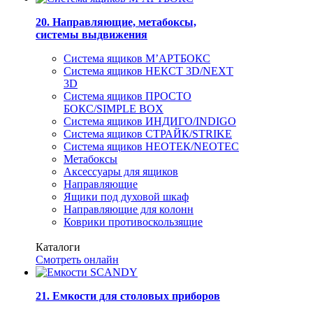
20. Направляющие, метабоксы,
системы выдвижения
Система ящиков М’АРТБОКС
Система ящиков НЕКСТ 3D/NEXT
3D
Система ящиков ПРОСТО
БОКС/SIMPLE BOX
Система ящиков ИНДИГО/INDIGO
Система ящиков СТРАЙК/STRIKE
Система ящиков НЕОТЕК/NEOTEC
Метабоксы
Аксессуары для ящиков
Направляющие
Ящики под духовой шкаф
Направляющие для колонн
Коврики противоскользящие
Каталоги
Смотреть онлайн
21. Емкости для столовых приборов