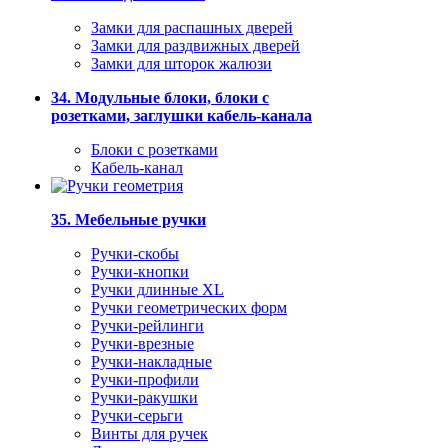
Замки для распашных дверей
Замки для раздвижных дверей
Замки для шторок жалюзи
34. Модульные блоки, блоки с
розетками, заглушки кабель-канала
Блоки с розетками
Кабель-канал
35. Мебельные ручки
Ручки-скобы
Ручки-кнопки
Ручки длинные XL
Ручки геометрических форм
Ручки-рейлинги
Ручки-врезные
Ручки-накладные
Ручки-профили
Ручки-ракушки
Ручки-серьги
Винты для ручек