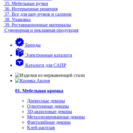
35.
Мебельные ручки
36.
Интерьерные решения
37.
Все для шоу-румов и салонов
38.
Упаковка
39.
Реставрационные материалы
Сувенирная и рекламная продукция
Бренды
Электронные каталоги
Каталоги для САПР
01. Мебельная кромка
Древесные декоры
Однотонные декоры
3D-акриловые декоры
Металлизированные декоры
Фантазийные декоры
Клей-расплав