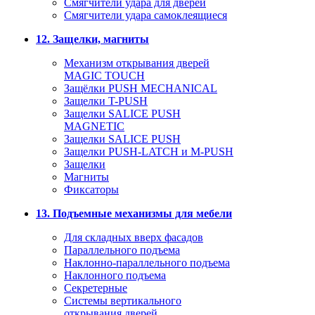
Смягчители удара для дверей
Cмягчители удара самоклеящиеся
12. Защелки, магниты
Механизм открывания дверей
MAGIC TOUCH
Защёлки PUSH MECHANICAL
Защелки T-PUSH
Защелки SALICE PUSH
MAGNETIC
Защелки SALICE PUSH
Защелки PUSH-LATCH и M-PUSH
Защелки
Магниты
Фиксаторы
13. Подъемные механизмы для мебели
Для складных вверх фасадов
Параллельного подъема
Наклонно-параллельного подъема
Наклонного подъема
Секретерные
Системы вертикального
открывания дверей