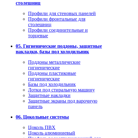
столешниц
Профили для стеновых панелей
Профили фронтальные для
столешниц
Профили соединительные и
торцевые
05. Гигиенические поддоны, защитные
накладки, базы под холодильник
Поддоны металлические
гигиенические
Поддоны пластиковые
гигиенические
Базы под холодильник
Лотки под стиральную машину
Защитные накладки
Защитные экраны под варочную
панель
06. Цокольные системы
Цоколь ПВХ
Цоколь алюминиевый