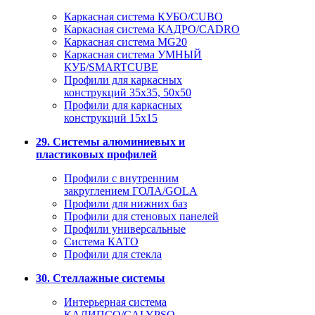
Каркасная система КУБО/CUBO
Каркасная система КАДРО/CADRO
Каркасная система MG20
Каркасная система УМНЫЙ
КУБ/SMARTCUBE
Профили для каркасных
конструкций 35x35, 50x50
Профили для каркасных
конструкций 15х15
29. Системы алюминиевых и
пластиковых профилей
Профили с внутренним
закруглением ГОЛА/GOLA
Профили для нижних баз
Профили для стеновых панелей
Профили универсальные
Система КАТО
Профили для стекла
30. Стеллажные системы
Интерьерная система
КАЛИПСО/CALYPSO