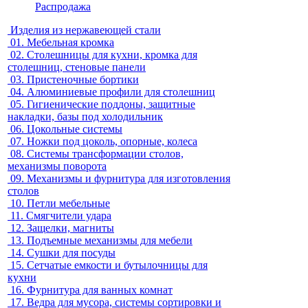
Распродажа
Изделия из нержавеющей стали
01.
Мебельная кромка
02.
Столешницы для кухни, кромка для
столешниц, стеновые панели
03.
Пристеночные бортики
04.
Алюминиевые профили для столешниц
05.
Гигиенические поддоны, защитные
накладки, базы под холодильник
06.
Цокольные системы
07.
Ножки под цоколь, опорные, колеса
08.
Системы трансформации столов,
механизмы поворота
09.
Механизмы и фурнитура для изготовления
столов
10.
Петли мебельные
11.
Смягчители удара
12.
Защелки, магниты
13.
Подъемные механизмы для мебели
14.
Сушки для посуды
15.
Сетчатые емкости и бутылочницы для
кухни
16.
Фурнитура для ванных комнат
17.
Ведра для мусора, системы сортировки и