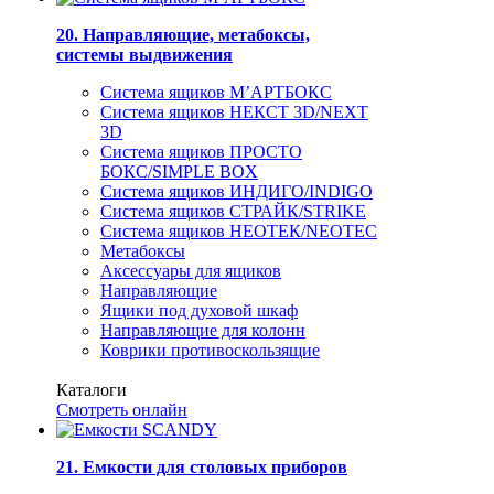
20. Направляющие, метабоксы,
системы выдвижения
Система ящиков М’АРТБОКС
Система ящиков НЕКСТ 3D/NEXT
3D
Система ящиков ПРОСТО
БОКС/SIMPLE BOX
Система ящиков ИНДИГО/INDIGO
Система ящиков СТРАЙК/STRIKE
Система ящиков НЕОТЕК/NEOTEC
Метабоксы
Аксессуары для ящиков
Направляющие
Ящики под духовой шкаф
Направляющие для колонн
Коврики противоскользящие
Каталоги
Смотреть онлайн
21. Емкости для столовых приборов