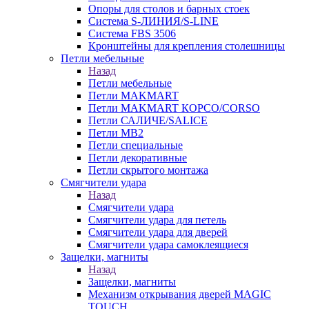
Опоры для столов и барных стоек
Система S-ЛИНИЯ/S-LINE
Система FBS 3506
Кронштейны для крепления столешницы
Петли мебельные
Назад
Петли мебельные
Петли MAKMART
Петли MAKMART КОРСО/CORSO
Петли САЛИЧЕ/SALICE
Петли MB2
Петли специальные
Петли декоративные
Петли скрытого монтажа
Смягчители удара
Назад
Смягчители удара
Смягчители удара для петель
Смягчители удара для дверей
Cмягчители удара самоклеящиеся
Защелки, магниты
Назад
Защелки, магниты
Механизм открывания дверей MAGIC
TOUCH