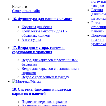
погрузк
товаров
Каталоги
Распил
Смотреть онлайн
длинном
материа
16. Фурнитура для ванных комнат
Резка
Корзины для белья
столешн
Комплекты емкостей для П-
панелей
образных ящиков
Дополни
Аксессуары
платная
упаковка
17. Ведра для мусора, системы
сортировки и хранения
Ведра для каркасов с распашными
фасадами
Ведра для каркасов с выдвижными
ящиками
Ведра с креплением к фасаду
18. Системы фиксации и подвески
каркасов и панелей
Подвески верхних каркасов
Подвески нижних каркасов