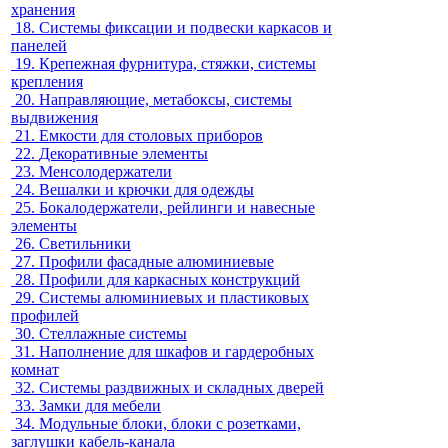
хранения
18.
Системы фиксации и подвески каркасов и
панелей
19.
Крепежная фурнитура, стяжки, системы
крепления
20.
Направляющие, метабоксы, системы
выдвижения
21.
Емкости для столовых приборов
22.
Декоративные элементы
23.
Менсолодержатели
24.
Вешалки и крючки для одежды
25.
Бокалодержатели, рейлинги и навесные
элементы
26.
Светильники
27.
Профили фасадные алюминиевые
28.
Профили для каркасных конструкций
29.
Системы алюминиевых и пластиковых
профилей
30.
Стеллажные системы
31.
Наполнение для шкафов и гардеробных
комнат
32.
Системы раздвижных и складных дверей
33.
Замки для мебели
34.
Модульные блоки, блоки с розетками,
заглушки кабель-канала