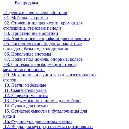
Распродажа
Изделия из нержавеющей стали
01.
Мебельная кромка
02.
Столешницы для кухни, кромка для
столешниц, стеновые панели
03.
Пристеночные бортики
04.
Алюминиевые профили для столешниц
05.
Гигиенические поддоны, защитные
накладки, базы под холодильник
06.
Цокольные системы
07.
Ножки под цоколь, опорные, колеса
08.
Системы трансформации столов,
механизмы поворота
09.
Механизмы и фурнитура для изготовления
столов
10.
Петли мебельные
11.
Смягчители удара
12.
Защелки, магниты
13.
Подъемные механизмы для мебели
14.
Сушки для посуды
15.
Сетчатые емкости и бутылочницы для
кухни
16.
Фурнитура для ванных комнат
17.
Ведра для мусора, системы сортировки и