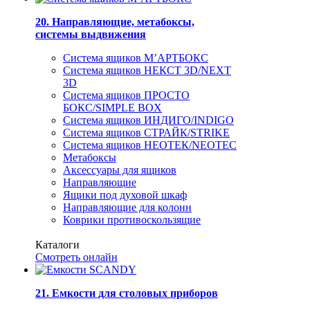
20. Направляющие, метабоксы,
системы выдвижения
Система ящиков М’АРТБОКС
Система ящиков НЕКСТ 3D/NEXT
3D
Система ящиков ПРОСТО
БОКС/SIMPLE BOX
Система ящиков ИНДИГО/INDIGO
Система ящиков СТРАЙК/STRIKE
Система ящиков НЕОТЕК/NEOTEC
Метабоксы
Аксессуары для ящиков
Направляющие
Ящики под духовой шкаф
Направляющие для колонн
Коврики противоскользящие
Каталоги
Смотреть онлайн
21. Емкости для столовых приборов