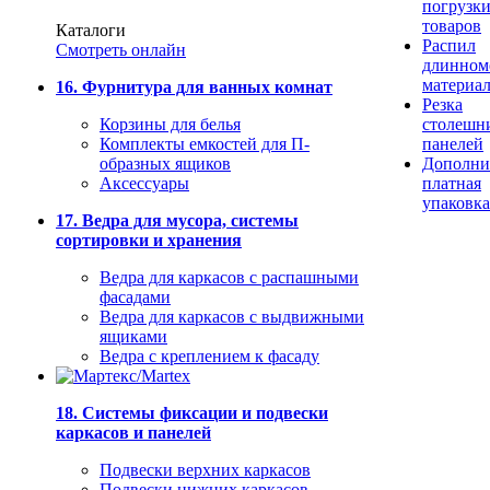
погрузк
товаров
Каталоги
Распил
Смотреть онлайн
длинном
материа
16. Фурнитура для ванных комнат
Резка
Корзины для белья
столешн
Комплекты емкостей для П-
панелей
образных ящиков
Дополни
Аксессуары
платная
упаковка
17. Ведра для мусора, системы
сортировки и хранения
Ведра для каркасов с распашными
фасадами
Ведра для каркасов с выдвижными
ящиками
Ведра с креплением к фасаду
18. Системы фиксации и подвески
каркасов и панелей
Подвески верхних каркасов
Подвески нижних каркасов