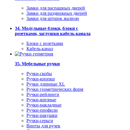
Замки для распашных дверей
Замки для раздвижных дверей
Замки для шторок жалюзи
34. Модульные блоки, блоки с
розетками, заглушки кабель-канала
Блоки с розетками
Кабель-канал
35. Мебельные ручки
Ручки-скобы
Ручки-кнопки
Ручки длинные XL
Ручки геометрических форм
Ручки-рейлинги
Ручки-врезные
Ручки-накладные
Ручки-профили
Ручки-ракушки
Ручки-серьги
Винты для ручек