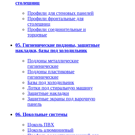
столешниц
Профили для стеновых панелей
Профили фронтальные для
столешниц
Профили соединительные и
торцевые
05. Гигиенические поддоны, защитные
накладки, базы под холодильник
Поддоны металлические
гигиенические
Поддоны пластиковые
гигиенические
Базы под холодильник
Лотки под стиральную машину
Защитные накладки
Защитные экраны под варочную
панель
06. Цокольные системы
Цоколь ПВХ
Цоколь алюминиевый