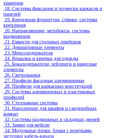
хранения
18.
Системы фиксации и подвески каркасов и
панелей
19.
Крепежная фурнитура, стяжки, системы
крепления
20.
Направляющие, метабоксы, системы
выдвижения
21.
Емкости для столовых приборов
22.
Декоративные элементы
23.
Менсолодержатели
24.
Вешалки и крючки для одежды
25.
Бокалодержатели, рейлинги и навесные
элементы
26.
Светильники
27.
Профили фасадные алюминиевые
28.
Профили для каркасных конструкций
29.
Системы алюминиевых и пластиковых
профилей
30.
Стеллажные системы
31.
Наполнение для шкафов и гардеробных
комнат
32.
Системы раздвижных и складных дверей
33.
Замки для мебели
34.
Модульные блоки, блоки с розетками,
заглушки кабель-канала