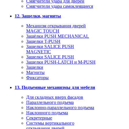
Смягчители удара для дверей
Cмягчители удара самоклеящиеся
12. Защелки, магниты
Механизм открывания дверей
MAGIC TOUCH
Защёлки PUSH MECHANICAL
Защелки T-PUSH
Защелки SALICE PUSH
MAGNETIC
Защелки SALICE PUSH
Защелки PUSH-LATCH и M-PUSH
Защелки
Магниты
Фиксаторы
13. Подъемные механизмы для мебели
Для складных вверх фасадов
Параллельного подъема
Наклонно-параллельного подъема
Наклонного подъема
Секретерные
Системы вертикального
открывания дверей