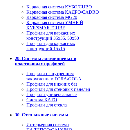
Каркасная система КУБО/CUBO
Каркасная система КАДРО/CADRO
Каркасная система MG20
Каркасная система УМНЫЙ
КУБ/SMARTCUBE
Профили для каркасных
конструкций 35x35, 50x50
Профили для каркасных
конструкций 15х15
29. Системы алюминиевых и
пластиковых профилей
Профили с внутренним
закруглением ГОЛА/GOLA
Профили для нижних баз
Профили для стеновых панелей
Профили универсальные
Система КАТО
Профили для стекла
30. Стеллажные системы
Интерьерная система
КАЛИПСО/CALYPSO