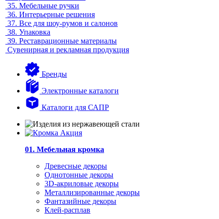
35.
Мебельные ручки
36.
Интерьерные решения
37.
Все для шоу-румов и салонов
38.
Упаковка
39.
Реставрационные материалы
Сувенирная и рекламная продукция
Бренды
Электронные каталоги
Каталоги для САПР
01. Мебельная кромка
Древесные декоры
Однотонные декоры
3D-акриловые декоры
Металлизированные декоры
Фантазийные декоры
Клей-расплав