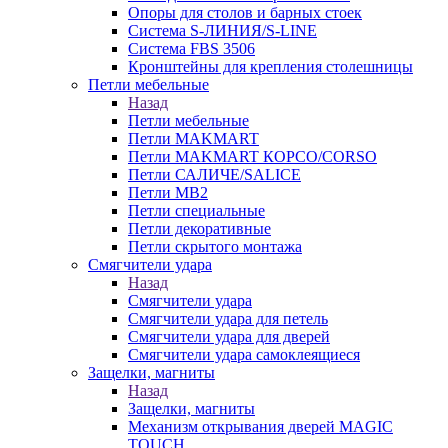
Опоры для столов и барных стоек
Система S-ЛИНИЯ/S-LINE
Система FBS 3506
Кронштейны для крепления столешницы
Петли мебельные
Назад
Петли мебельные
Петли MAKMART
Петли MAKMART КОРСО/CORSO
Петли САЛИЧЕ/SALICE
Петли MB2
Петли специальные
Петли декоративные
Петли скрытого монтажа
Смягчители удара
Назад
Смягчители удара
Смягчители удара для петель
Смягчители удара для дверей
Cмягчители удара самоклеящиеся
Защелки, магниты
Назад
Защелки, магниты
Механизм открывания дверей MAGIC
TOUCH