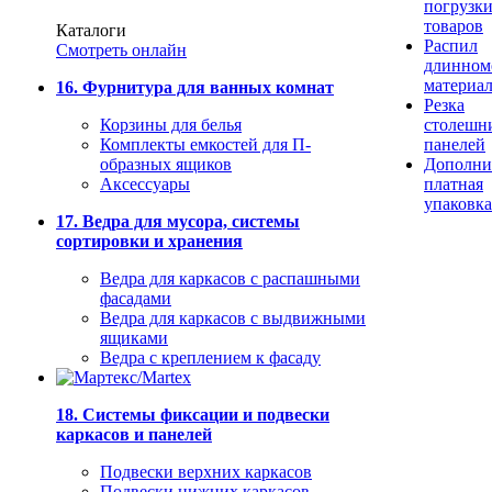
погрузк
товаров
Каталоги
Распил
Смотреть онлайн
длинном
материа
16. Фурнитура для ванных комнат
Резка
Корзины для белья
столешн
Комплекты емкостей для П-
панелей
образных ящиков
Дополни
Аксессуары
платная
упаковка
17. Ведра для мусора, системы
сортировки и хранения
Ведра для каркасов с распашными
фасадами
Ведра для каркасов с выдвижными
ящиками
Ведра с креплением к фасаду
18. Системы фиксации и подвески
каркасов и панелей
Подвески верхних каркасов
Подвески нижних каркасов