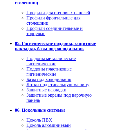
столешниц
Профили для стеновых панелей
Профили фронтальные для
столешниц
Профили соединительные и
торцевые
05. Гигиенические поддоны, защитные
накладки, базы под холодильник
Поддоны металлические
гигиенические
Поддоны пластиковые
гигиенические
Базы под холодильник
Лотки под стиральную машину
Защитные накладки
Защитные экраны под варочную
панель
06. Цокольные системы
Цоколь ПВХ
Цоколь алюминиевый