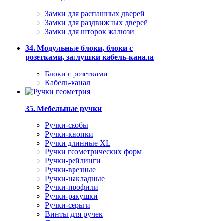
Замки для распашных дверей
Замки для раздвижных дверей
Замки для шторок жалюзи
34. Модульные блоки, блоки с
розетками, заглушки кабель-канала
Блоки с розетками
Кабель-канал
35. Мебельные ручки
Ручки-скобы
Ручки-кнопки
Ручки длинные XL
Ручки геометрических форм
Ручки-рейлинги
Ручки-врезные
Ручки-накладные
Ручки-профили
Ручки-ракушки
Ручки-серьги
Винты для ручек