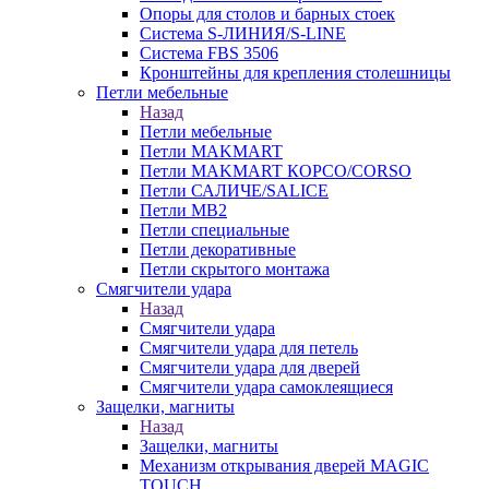
Опоры для столов и барных стоек
Система S-ЛИНИЯ/S-LINE
Система FBS 3506
Кронштейны для крепления столешницы
Петли мебельные
Назад
Петли мебельные
Петли MAKMART
Петли MAKMART КОРСО/CORSO
Петли САЛИЧЕ/SALICE
Петли MB2
Петли специальные
Петли декоративные
Петли скрытого монтажа
Смягчители удара
Назад
Смягчители удара
Смягчители удара для петель
Смягчители удара для дверей
Cмягчители удара самоклеящиеся
Защелки, магниты
Назад
Защелки, магниты
Механизм открывания дверей MAGIC
TOUCH