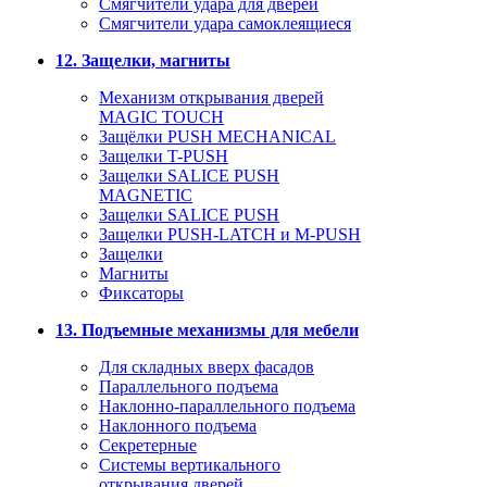
Смягчители удара для дверей
Cмягчители удара самоклеящиеся
12. Защелки, магниты
Механизм открывания дверей
MAGIC TOUCH
Защёлки PUSH MECHANICAL
Защелки T-PUSH
Защелки SALICE PUSH
MAGNETIC
Защелки SALICE PUSH
Защелки PUSH-LATCH и M-PUSH
Защелки
Магниты
Фиксаторы
13. Подъемные механизмы для мебели
Для складных вверх фасадов
Параллельного подъема
Наклонно-параллельного подъема
Наклонного подъема
Секретерные
Системы вертикального
открывания дверей