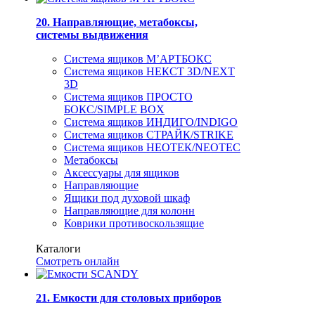
20. Направляющие, метабоксы,
системы выдвижения
Система ящиков М’АРТБОКС
Система ящиков НЕКСТ 3D/NEXT
3D
Система ящиков ПРОСТО
БОКС/SIMPLE BOX
Система ящиков ИНДИГО/INDIGO
Система ящиков СТРАЙК/STRIKE
Система ящиков НЕОТЕК/NEOTEC
Метабоксы
Аксессуары для ящиков
Направляющие
Ящики под духовой шкаф
Направляющие для колонн
Коврики противоскользящие
Каталоги
Смотреть онлайн
21. Емкости для столовых приборов