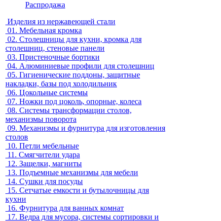
Распродажа
Изделия из нержавеющей стали
01.
Мебельная кромка
02.
Столешницы для кухни, кромка для
столешниц, стеновые панели
03.
Пристеночные бортики
04.
Алюминиевые профили для столешниц
05.
Гигиенические поддоны, защитные
накладки, базы под холодильник
06.
Цокольные системы
07.
Ножки под цоколь, опорные, колеса
08.
Системы трансформации столов,
механизмы поворота
09.
Механизмы и фурнитура для изготовления
столов
10.
Петли мебельные
11.
Смягчители удара
12.
Защелки, магниты
13.
Подъемные механизмы для мебели
14.
Сушки для посуды
15.
Сетчатые емкости и бутылочницы для
кухни
16.
Фурнитура для ванных комнат
17.
Ведра для мусора, системы сортировки и