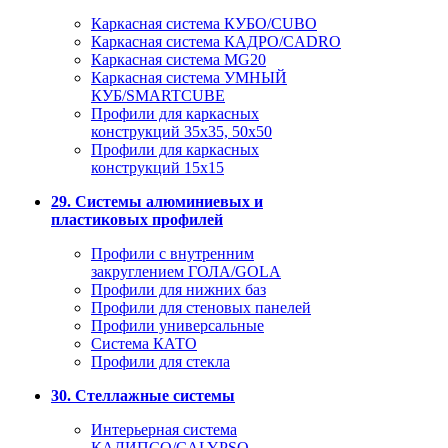
Каркасная система КУБО/CUBO
Каркасная система КАДРО/CADRO
Каркасная система MG20
Каркасная система УМНЫЙ
КУБ/SMARTCUBE
Профили для каркасных
конструкций 35x35, 50x50
Профили для каркасных
конструкций 15х15
29. Системы алюминиевых и
пластиковых профилей
Профили с внутренним
закруглением ГОЛА/GOLA
Профили для нижних баз
Профили для стеновых панелей
Профили универсальные
Система КАТО
Профили для стекла
30. Стеллажные системы
Интерьерная система
КАЛИПСО/CALYPSO