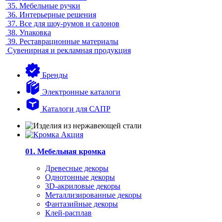
35.
Мебельные ручки
36.
Интерьерные решения
37.
Все для шоу-румов и салонов
38.
Упаковка
39.
Реставрационные материалы
Сувенирная и рекламная продукция
Бренды
Электронные каталоги
Каталоги для САПР
01. Мебельная кромка
Древесные декоры
Однотонные декоры
3D-акриловые декоры
Металлизированные декоры
Фантазийные декоры
Клей-расплав