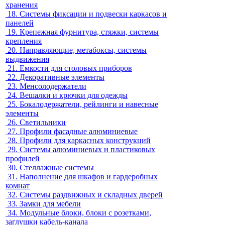
хранения
18.
Системы фиксации и подвески каркасов и
панелей
19.
Крепежная фурнитура, стяжки, системы
крепления
20.
Направляющие, метабоксы, системы
выдвижения
21.
Емкости для столовых приборов
22.
Декоративные элементы
23.
Менсолодержатели
24.
Вешалки и крючки для одежды
25.
Бокалодержатели, рейлинги и навесные
элементы
26.
Светильники
27.
Профили фасадные алюминиевые
28.
Профили для каркасных конструкций
29.
Системы алюминиевых и пластиковых
профилей
30.
Стеллажные системы
31.
Наполнение для шкафов и гардеробных
комнат
32.
Системы раздвижных и складных дверей
33.
Замки для мебели
34.
Модульные блоки, блоки с розетками,
заглушки кабель-канала