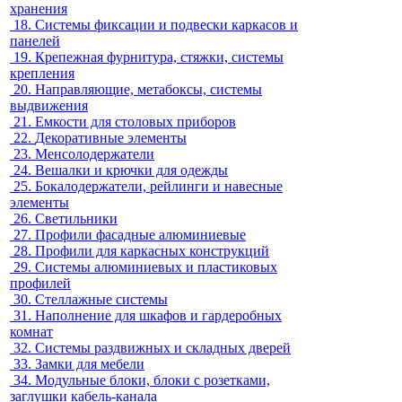
хранения
18.
Системы фиксации и подвески каркасов и
панелей
19.
Крепежная фурнитура, стяжки, системы
крепления
20.
Направляющие, метабоксы, системы
выдвижения
21.
Емкости для столовых приборов
22.
Декоративные элементы
23.
Менсолодержатели
24.
Вешалки и крючки для одежды
25.
Бокалодержатели, рейлинги и навесные
элементы
26.
Светильники
27.
Профили фасадные алюминиевые
28.
Профили для каркасных конструкций
29.
Системы алюминиевых и пластиковых
профилей
30.
Стеллажные системы
31.
Наполнение для шкафов и гардеробных
комнат
32.
Системы раздвижных и складных дверей
33.
Замки для мебели
34.
Модульные блоки, блоки с розетками,
заглушки кабель-канала