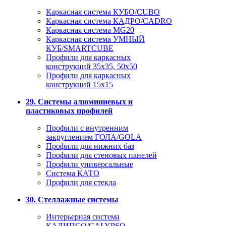
Каркасная система КУБО/CUBO
Каркасная система КАДРО/CADRO
Каркасная система MG20
Каркасная система УМНЫЙ
КУБ/SMARTCUBE
Профили для каркасных
конструкций 35x35, 50x50
Профили для каркасных
конструкций 15х15
29. Системы алюминиевых и
пластиковых профилей
Профили с внутренним
закруглением ГОЛА/GOLA
Профили для нижних баз
Профили для стеновых панелей
Профили универсальные
Система КАТО
Профили для стекла
30. Стеллажные системы
Интерьерная система
КАЛИПСО/CALYPSO