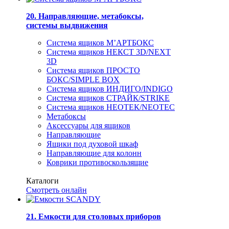
20. Направляющие, метабоксы,
системы выдвижения
Система ящиков М’АРТБОКС
Система ящиков НЕКСТ 3D/NEXT
3D
Система ящиков ПРОСТО
БОКС/SIMPLE BOX
Система ящиков ИНДИГО/INDIGO
Система ящиков СТРАЙК/STRIKE
Система ящиков НЕОТЕК/NEOTEC
Метабоксы
Аксессуары для ящиков
Направляющие
Ящики под духовой шкаф
Направляющие для колонн
Коврики противоскользящие
Каталоги
Смотреть онлайн
21. Емкости для столовых приборов