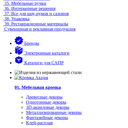
35.
Мебельные ручки
36.
Интерьерные решения
37.
Все для шоу-румов и салонов
38.
Упаковка
39.
Реставрационные материалы
Сувенирная и рекламная продукция
Бренды
Электронные каталоги
Каталоги для САПР
01. Мебельная кромка
Древесные декоры
Однотонные декоры
3D-акриловые декоры
Металлизированные декоры
Фантазийные декоры
Клей-расплав