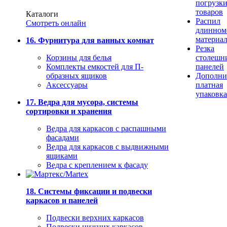
погрузк
товаров
Каталоги
Распил
Смотреть онлайн
длинном
материа
16. Фурнитура для ванных комнат
Резка
Корзины для белья
столешн
Комплекты емкостей для П-
панелей
образных ящиков
Дополни
Аксессуары
платная
упаковка
17. Ведра для мусора, системы
сортировки и хранения
Ведра для каркасов с распашными
фасадами
Ведра для каркасов с выдвижными
ящиками
Ведра с креплением к фасаду
18. Системы фиксации и подвески
каркасов и панелей
Подвески верхних каркасов
Подвески нижних каркасов