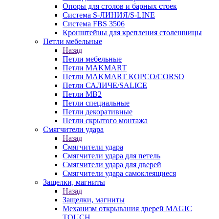
Опоры для столов и барных стоек
Система S-ЛИНИЯ/S-LINE
Система FBS 3506
Кронштейны для крепления столешницы
Петли мебельные
Назад
Петли мебельные
Петли MAKMART
Петли MAKMART КОРСО/CORSO
Петли САЛИЧЕ/SALICE
Петли MB2
Петли специальные
Петли декоративные
Петли скрытого монтажа
Смягчители удара
Назад
Смягчители удара
Смягчители удара для петель
Смягчители удара для дверей
Cмягчители удара самоклеящиеся
Защелки, магниты
Назад
Защелки, магниты
Механизм открывания дверей MAGIC
TOUCH