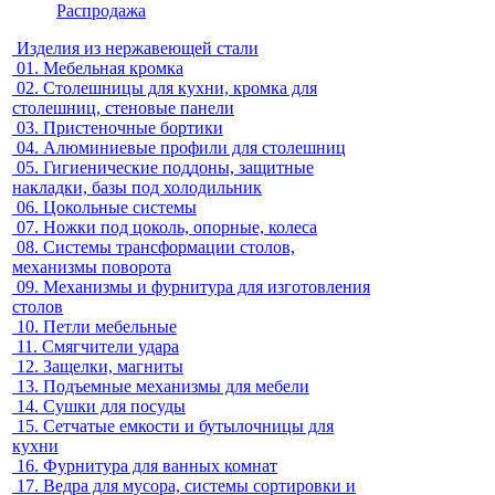
Распродажа
Изделия из нержавеющей стали
01.
Мебельная кромка
02.
Столешницы для кухни, кромка для
столешниц, стеновые панели
03.
Пристеночные бортики
04.
Алюминиевые профили для столешниц
05.
Гигиенические поддоны, защитные
накладки, базы под холодильник
06.
Цокольные системы
07.
Ножки под цоколь, опорные, колеса
08.
Системы трансформации столов,
механизмы поворота
09.
Механизмы и фурнитура для изготовления
столов
10.
Петли мебельные
11.
Смягчители удара
12.
Защелки, магниты
13.
Подъемные механизмы для мебели
14.
Сушки для посуды
15.
Сетчатые емкости и бутылочницы для
кухни
16.
Фурнитура для ванных комнат
17.
Ведра для мусора, системы сортировки и