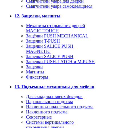
Смягчители удара для дверей
Cмягчители удара самоклеящиеся
12. Защелки, магниты
Механизм открывания дверей
MAGIC TOUCH
Защёлки PUSH MECHANICAL
Защелки T-PUSH
Защелки SALICE PUSH
MAGNETIC
Защелки SALICE PUSH
Защелки PUSH-LATCH и M-PUSH
Защелки
Магниты
Фиксаторы
13. Подъемные механизмы для мебели
Для складных вверх фасадов
Параллельного подъема
Наклонно-параллельного подъема
Наклонного подъема
Секретерные
Системы вертикального
открывания дверей