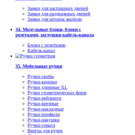
Замки для распашных дверей
Замки для раздвижных дверей
Замки для шторок жалюзи
34. Модульные блоки, блоки с
розетками, заглушки кабель-канала
Блоки с розетками
Кабель-канал
35. Мебельные ручки
Ручки-скобы
Ручки-кнопки
Ручки длинные XL
Ручки геометрических форм
Ручки-рейлинги
Ручки-врезные
Ручки-накладные
Ручки-профили
Ручки-ракушки
Ручки-серьги
Винты для ручек