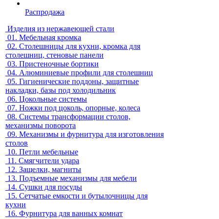
Распродажа
Изделия из нержавеющей стали
01.
Мебельная кромка
02.
Столешницы для кухни, кромка для
столешниц, стеновые панели
03.
Пристеночные бортики
04.
Алюминиевые профили для столешниц
05.
Гигиенические поддоны, защитные
накладки, базы под холодильник
06.
Цокольные системы
07.
Ножки под цоколь, опорные, колеса
08.
Системы трансформации столов,
механизмы поворота
09.
Механизмы и фурнитура для изготовления
столов
10.
Петли мебельные
11.
Смягчители удара
12.
Защелки, магниты
13.
Подъемные механизмы для мебели
14.
Сушки для посуды
15.
Сетчатые емкости и бутылочницы для
кухни
16.
Фурнитура для ванных комнат