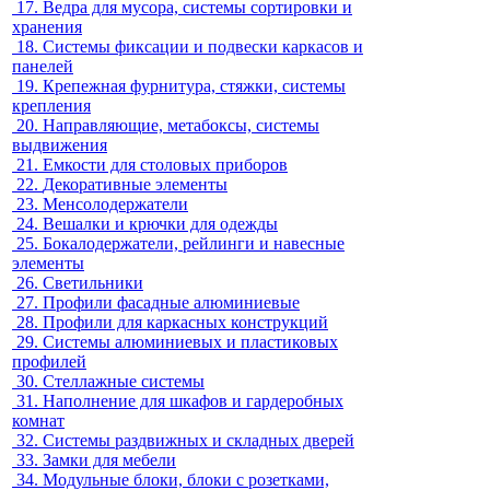
17.
Ведра для мусора, системы сортировки и
хранения
18.
Системы фиксации и подвески каркасов и
панелей
19.
Крепежная фурнитура, стяжки, системы
крепления
20.
Направляющие, метабоксы, системы
выдвижения
21.
Емкости для столовых приборов
22.
Декоративные элементы
23.
Менсолодержатели
24.
Вешалки и крючки для одежды
25.
Бокалодержатели, рейлинги и навесные
элементы
26.
Светильники
27.
Профили фасадные алюминиевые
28.
Профили для каркасных конструкций
29.
Системы алюминиевых и пластиковых
профилей
30.
Стеллажные системы
31.
Наполнение для шкафов и гардеробных
комнат
32.
Системы раздвижных и складных дверей
33.
Замки для мебели
34.
Модульные блоки, блоки с розетками,