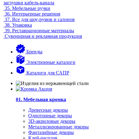
заглушки кабель-канала
35.
Мебельные ручки
36.
Интерьерные решения
37.
Все для шоу-румов и салонов
38.
Упаковка
39.
Реставрационные материалы
Сувенирная и рекламная продукция
Бренды
Электронные каталоги
Каталоги для САПР
01. Мебельная кромка
Древесные декоры
Однотонные декоры
3D-акриловые декоры
Металлизированные декоры
Фантазийные декоры
Клей-расплав