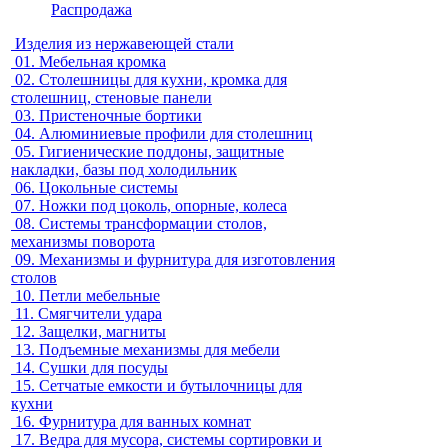
Распродажа
Изделия из нержавеющей стали
01.
Мебельная кромка
02.
Столешницы для кухни, кромка для
столешниц, стеновые панели
03.
Пристеночные бортики
04.
Алюминиевые профили для столешниц
05.
Гигиенические поддоны, защитные
накладки, базы под холодильник
06.
Цокольные системы
07.
Ножки под цоколь, опорные, колеса
08.
Системы трансформации столов,
механизмы поворота
09.
Механизмы и фурнитура для изготовления
столов
10.
Петли мебельные
11.
Смягчители удара
12.
Защелки, магниты
13.
Подъемные механизмы для мебели
14.
Сушки для посуды
15.
Сетчатые емкости и бутылочницы для
кухни
16.
Фурнитура для ванных комнат
17.
Ведра для мусора, системы сортировки и