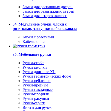
Замки для распашных дверей
Замки для раздвижных дверей
Замки для шторок жалюзи
34. Модульные блоки, блоки с
розетками, заглушки кабель-канала
Блоки с розетками
Кабель-канал
35. Мебельные ручки
Ручки-скобы
Ручки-кнопки
Ручки длинные XL
Ручки геометрических форм
Ручки-рейлинги
Ручки-врезные
Ручки-накладные
Ручки-профили
Ручки-ракушки
Ручки-серьги
Винты для ручек