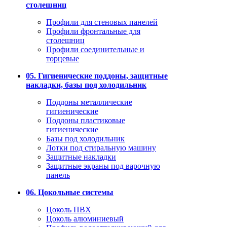
столешниц
Профили для стеновых панелей
Профили фронтальные для
столешниц
Профили соединительные и
торцевые
05. Гигиенические поддоны, защитные
накладки, базы под холодильник
Поддоны металлические
гигиенические
Поддоны пластиковые
гигиенические
Базы под холодильник
Лотки под стиральную машину
Защитные накладки
Защитные экраны под варочную
панель
06. Цокольные системы
Цоколь ПВХ
Цоколь алюминиевый