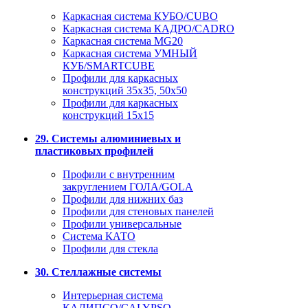
Каркасная система КУБО/CUBO
Каркасная система КАДРО/CADRO
Каркасная система MG20
Каркасная система УМНЫЙ
КУБ/SMARTCUBE
Профили для каркасных
конструкций 35x35, 50x50
Профили для каркасных
конструкций 15х15
29. Системы алюминиевых и
пластиковых профилей
Профили с внутренним
закруглением ГОЛА/GOLA
Профили для нижних баз
Профили для стеновых панелей
Профили универсальные
Система КАТО
Профили для стекла
30. Стеллажные системы
Интерьерная система
КАЛИПСО/CALYPSO