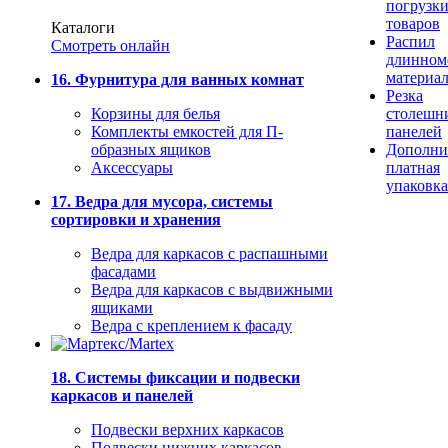
погрузк
товаров
Каталоги
Распил
Смотреть онлайн
длинном
материа
16. Фурнитура для ванных комнат
Резка
Корзины для белья
столешн
Комплекты емкостей для П-
панелей
образных ящиков
Дополни
Аксессуары
платная
упаковка
17. Ведра для мусора, системы
сортировки и хранения
Ведра для каркасов с распашными
фасадами
Ведра для каркасов с выдвижными
ящиками
Ведра с креплением к фасаду
18. Системы фиксации и подвески
каркасов и панелей
Подвески верхних каркасов
Подвески нижних каркасов