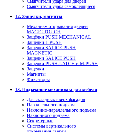
Смягчители удара для дверей
Cмягчители удара самоклеящиеся
12. Защелки, магниты
Механизм открывания дверей
MAGIC TOUCH
Защёлки PUSH MECHANICAL
Защелки T-PUSH
Защелки SALICE PUSH
MAGNETIC
Защелки SALICE PUSH
Защелки PUSH-LATCH и M-PUSH
Защелки
Магниты
Фиксаторы
13. Подъемные механизмы для мебели
Для складных вверх фасадов
Параллельного подъема
Наклонно-параллельного подъема
Наклонного подъема
Секретерные
Системы вертикального
открывания дверей