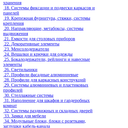
хранения
18.
Системы фиксации и подвески каркасов и
панелей
19.
Крепежная фурнитура, стяжки, системы
крепления
20.
Направляющие, метабоксы, системы
выдвижения
21.
Емкости для столовых приборов
22.
Декоративные элементы
23.
Менсолодержатели
24.
Вешалки и крючки для одежды
25.
Бокалодержатели, рейлинги и навесные
элементы
26.
Светильники
27.
Профили фасадные алюминиевые
28.
Профили для каркасных конструкций
29.
Системы алюминиевых и пластиковых
профилей
30.
Стеллажные системы
31.
Наполнение для шкафов и гардеробных
комнат
32.
Системы раздвижных и складных дверей
33.
Замки для мебели
34.
Модульные блоки, блоки с розетками,
заглушки кабель-канала