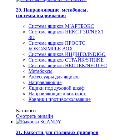
20. Направляющие, метабоксы,
системы выдвижения
Система ящиков М’АРТБОКС
Система ящиков НЕКСТ 3D/NEXT
3D
Система ящиков ПРОСТО
БОКС/SIMPLE BOX
Система ящиков ИНДИГО/INDIGO
Система ящиков СТРАЙК/STRIKE
Система ящиков НЕОТЕК/NEOTEC
Метабоксы
Аксессуары для ящиков
Направляющие
Ящики под духовой шкаф
Направляющие для колонн
Коврики противоскользящие
Каталоги
Смотреть онлайн
21. Емкости для столовых приборов