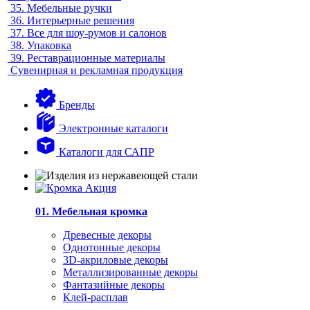
35.
Мебельные ручки
36.
Интерьерные решения
37.
Все для шоу-румов и салонов
38.
Упаковка
39.
Реставрационные материалы
Сувенирная и рекламная продукция
Бренды
Электронные каталоги
Каталоги для САПР
01. Мебельная кромка
Древесные декоры
Однотонные декоры
3D-акриловые декоры
Металлизированные декоры
Фантазийные декоры
Клей-расплав