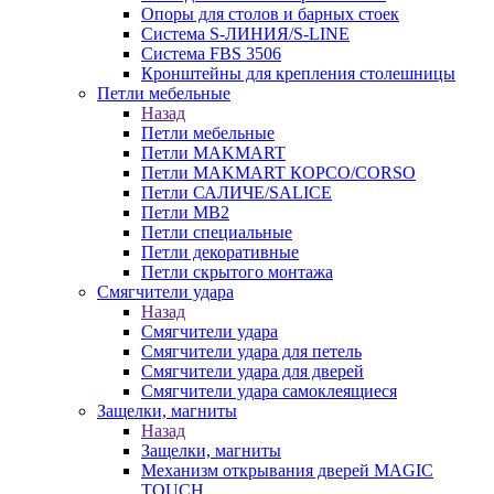
Опоры для столов и барных стоек
Система S-ЛИНИЯ/S-LINE
Система FBS 3506
Кронштейны для крепления столешницы
Петли мебельные
Назад
Петли мебельные
Петли MAKMART
Петли MAKMART КОРСО/CORSO
Петли САЛИЧЕ/SALICE
Петли MB2
Петли специальные
Петли декоративные
Петли скрытого монтажа
Смягчители удара
Назад
Смягчители удара
Смягчители удара для петель
Смягчители удара для дверей
Cмягчители удара самоклеящиеся
Защелки, магниты
Назад
Защелки, магниты
Механизм открывания дверей MAGIC
TOUCH