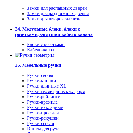
Замки для распашных дверей
Замки для раздвижных дверей
Замки для шторок жалюзи
34. Модульные блоки, блоки с
розетками, заглушки кабель-канала
Блоки с розетками
Кабель-канал
35. Мебельные ручки
Ручки-скобы
Ручки-кнопки
Ручки длинные XL
Ручки геометрических форм
Ручки-рейлинги
Ручки-врезные
Ручки-накладные
Ручки-профили
Ручки-ракушки
Ручки-серьги
Винты для ручек