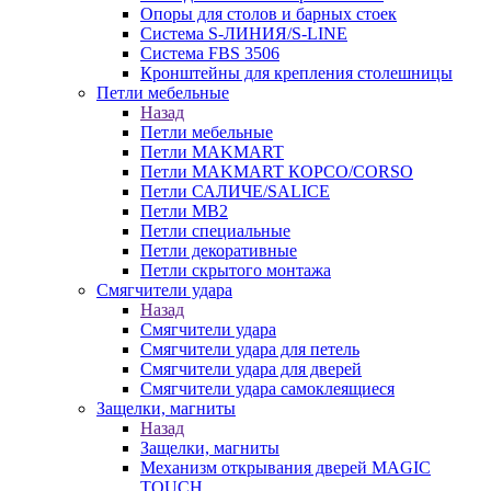
Опоры для столов и барных стоек
Система S-ЛИНИЯ/S-LINE
Система FBS 3506
Кронштейны для крепления столешницы
Петли мебельные
Назад
Петли мебельные
Петли MAKMART
Петли MAKMART КОРСО/CORSO
Петли САЛИЧЕ/SALICE
Петли MB2
Петли специальные
Петли декоративные
Петли скрытого монтажа
Смягчители удара
Назад
Смягчители удара
Смягчители удара для петель
Смягчители удара для дверей
Cмягчители удара самоклеящиеся
Защелки, магниты
Назад
Защелки, магниты
Механизм открывания дверей MAGIC
TOUCH