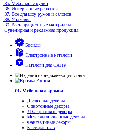
35.
Мебельные ручки
36.
Интерьерные решения
37.
Все для шоу-румов и салонов
38.
Упаковка
39.
Реставрационные материалы
Сувенирная и рекламная продукция
Бренды
Электронные каталоги
Каталоги для САПР
01. Мебельная кромка
Древесные декоры
Однотонные декоры
3D-акриловые декоры
Металлизированные декоры
Фантазийные декоры
Клей-расплав