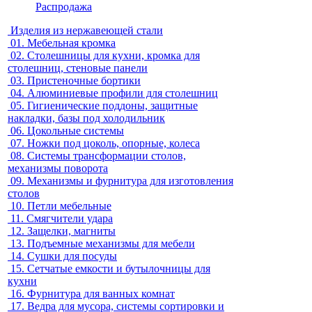
Распродажа
Изделия из нержавеющей стали
01.
Мебельная кромка
02.
Столешницы для кухни, кромка для
столешниц, стеновые панели
03.
Пристеночные бортики
04.
Алюминиевые профили для столешниц
05.
Гигиенические поддоны, защитные
накладки, базы под холодильник
06.
Цокольные системы
07.
Ножки под цоколь, опорные, колеса
08.
Системы трансформации столов,
механизмы поворота
09.
Механизмы и фурнитура для изготовления
столов
10.
Петли мебельные
11.
Смягчители удара
12.
Защелки, магниты
13.
Подъемные механизмы для мебели
14.
Сушки для посуды
15.
Сетчатые емкости и бутылочницы для
кухни
16.
Фурнитура для ванных комнат
17.
Ведра для мусора, системы сортировки и