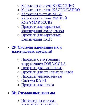
Каркасная система КУБО/CUBO
Каркасная система КАДРО/CADRO
Каркасная система MG20
Каркасная система УМНЫЙ
КУБ/SMARTCUBE
Профили для каркасных
конструкций 35x35, 50x50
Профили для каркасных
конструкций 15х15
29. Системы алюминиевых и
пластиковых профилей
Профили с внутренним
закруглением ГОЛА/GOLA
Профили для нижних баз
Профили для стеновых панелей
Профили универсальные
Система КАТО
Профили для стекла
30. Стеллажные системы
Интерьерная система
КАЛИПСО/CALYPSO