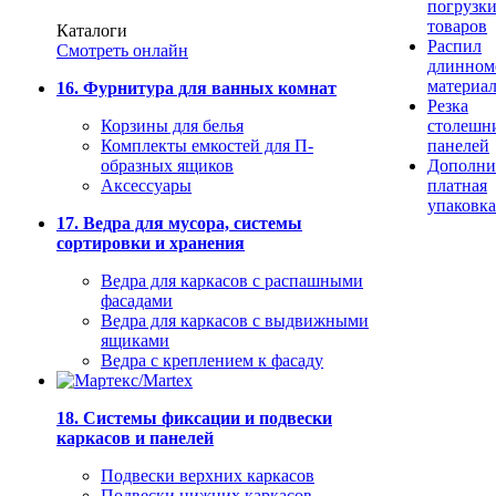
погрузк
товаров
Каталоги
Распил
Смотреть онлайн
длинном
материа
16. Фурнитура для ванных комнат
Резка
Корзины для белья
столешн
Комплекты емкостей для П-
панелей
образных ящиков
Дополни
Аксессуары
платная
упаковка
17. Ведра для мусора, системы
сортировки и хранения
Ведра для каркасов с распашными
фасадами
Ведра для каркасов с выдвижными
ящиками
Ведра с креплением к фасаду
18. Системы фиксации и подвески
каркасов и панелей
Подвески верхних каркасов
Подвески нижних каркасов