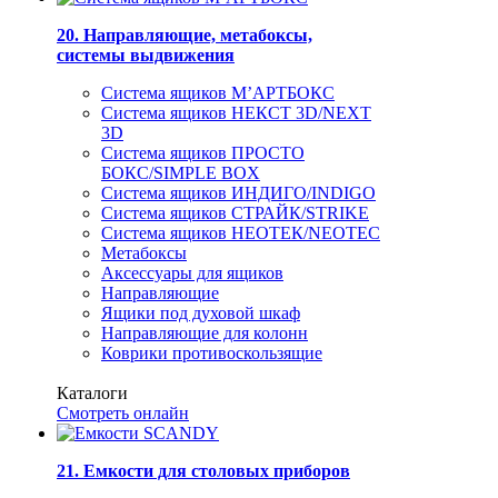
20. Направляющие, метабоксы,
системы выдвижения
Система ящиков М’АРТБОКС
Система ящиков НЕКСТ 3D/NEXT
3D
Система ящиков ПРОСТО
БОКС/SIMPLE BOX
Система ящиков ИНДИГО/INDIGO
Система ящиков СТРАЙК/STRIKE
Система ящиков НЕОТЕК/NEOTEC
Метабоксы
Аксессуары для ящиков
Направляющие
Ящики под духовой шкаф
Направляющие для колонн
Коврики противоскользящие
Каталоги
Смотреть онлайн
21. Емкости для столовых приборов