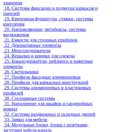
хранения
18.
Системы фиксации и подвески каркасов и
панелей
19.
Крепежная фурнитура, стяжки, системы
крепления
20.
Направляющие, метабоксы, системы
выдвижения
21.
Емкости для столовых приборов
22.
Декоративные элементы
23.
Менсолодержатели
24.
Вешалки и крючки для одежды
25.
Бокалодержатели, рейлинги и навесные
элементы
26.
Светильники
27.
Профили фасадные алюминиевые
28.
Профили для каркасных конструкций
29.
Системы алюминиевых и пластиковых
профилей
30.
Стеллажные системы
31.
Наполнение для шкафов и гардеробных
комнат
32.
Системы раздвижных и складных дверей
33.
Замки для мебели
34.
Модульные блоки, блоки с розетками,
заглушки кабель-канала