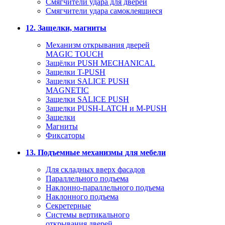
Смягчители удара для дверей
Cмягчители удара самоклеящиеся
12. Защелки, магниты
Механизм открывания дверей
MAGIC TOUCH
Защёлки PUSH MECHANICAL
Защелки T-PUSH
Защелки SALICE PUSH
MAGNETIC
Защелки SALICE PUSH
Защелки PUSH-LATCH и M-PUSH
Защелки
Магниты
Фиксаторы
13. Подъемные механизмы для мебели
Для складных вверх фасадов
Параллельного подъема
Наклонно-параллельного подъема
Наклонного подъема
Секретерные
Системы вертикального
открывания дверей