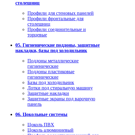
столешниц
Профили для стеновых панелей
Профили фронтальные для
столешниц
Профили соединительные и
торцевые
05. Гигиенические поддоны, защитные
накладки, базы под холодильник
Поддоны металлические
гигиенические
Поддоны пластиковые
гигиенические
Базы под холодильник
Лотки под стиральную машину
Защитные накладки
Защитные экраны под варочную
панель
06. Цокольные системы
Цоколь ПВХ
Цоколь алюминиевый