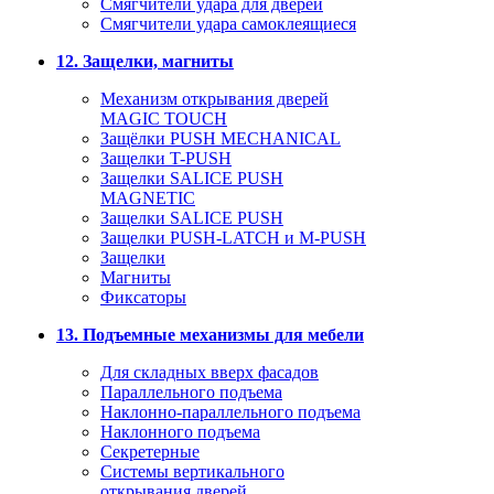
Смягчители удара для дверей
Cмягчители удара самоклеящиеся
12. Защелки, магниты
Механизм открывания дверей
MAGIC TOUCH
Защёлки PUSH MECHANICAL
Защелки T-PUSH
Защелки SALICE PUSH
MAGNETIC
Защелки SALICE PUSH
Защелки PUSH-LATCH и M-PUSH
Защелки
Магниты
Фиксаторы
13. Подъемные механизмы для мебели
Для складных вверх фасадов
Параллельного подъема
Наклонно-параллельного подъема
Наклонного подъема
Секретерные
Системы вертикального
открывания дверей