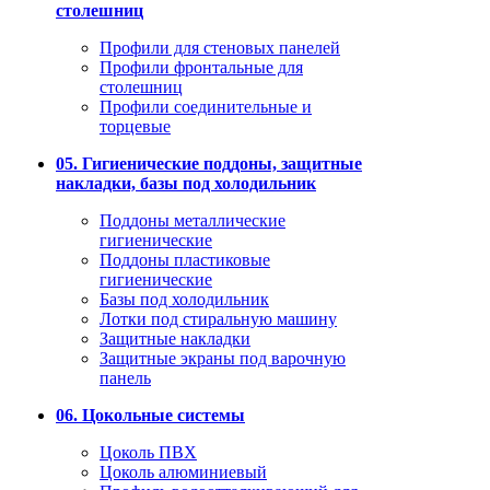
столешниц
Профили для стеновых панелей
Профили фронтальные для
столешниц
Профили соединительные и
торцевые
05. Гигиенические поддоны, защитные
накладки, базы под холодильник
Поддоны металлические
гигиенические
Поддоны пластиковые
гигиенические
Базы под холодильник
Лотки под стиральную машину
Защитные накладки
Защитные экраны под варочную
панель
06. Цокольные системы
Цоколь ПВХ
Цоколь алюминиевый