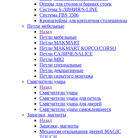
Опоры для столов и барных стоек
Система S-ЛИНИЯ/S-LINE
Система FBS 3506
Кронштейны для крепления столешницы
Петли мебельные
Назад
Петли мебельные
Петли MAKMART
Петли MAKMART КОРСО/CORSO
Петли САЛИЧЕ/SALICE
Петли MB2
Петли специальные
Петли декоративные
Петли скрытого монтажа
Смягчители удара
Назад
Смягчители удара
Смягчители удара для петель
Смягчители удара для дверей
Cмягчители удара самоклеящиеся
Защелки, магниты
Назад
Защелки, магниты
Механизм открывания дверей MAGIC
TOUCH