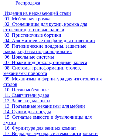
Распродажа
Изделия из нержавеющей стали
01.
Мебельная кромка
02.
Столешницы для кухни, кромка для
столешниц, стеновые панели
03.
Пристеночные бортики
04.
Алюминиевые профили для столешниц
05.
Гигиенические поддоны, защитные
накладки, базы под холодильник
06.
Цокольные системы
07.
Ножки под цоколь, опорные, колеса
08.
Системы трансформации столов,
механизмы поворота
09.
Механизмы и фурнитура для изготовления
столов
10.
Петли мебельные
11.
Смягчители удара
12.
Защелки, магниты
13.
Подъемные механизмы для мебели
14.
Сушки для посуды
15.
Сетчатые емкости и бутылочницы для
кухни
16.
Фурнитура для ванных комнат
17.
Ведра для мусора, системы сортировки и