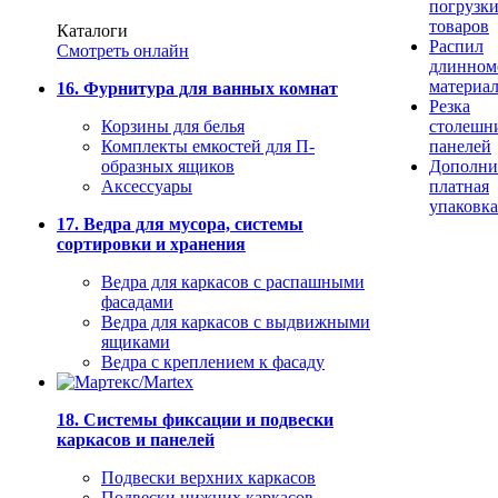
погрузк
товаров
Каталоги
Распил
Смотреть онлайн
длинном
материа
16. Фурнитура для ванных комнат
Резка
Корзины для белья
столешн
Комплекты емкостей для П-
панелей
образных ящиков
Дополни
Аксессуары
платная
упаковка
17. Ведра для мусора, системы
сортировки и хранения
Ведра для каркасов с распашными
фасадами
Ведра для каркасов с выдвижными
ящиками
Ведра с креплением к фасаду
18. Системы фиксации и подвески
каркасов и панелей
Подвески верхних каркасов
Подвески нижних каркасов