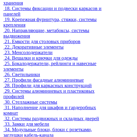
хранения
18.
Системы фиксации и подвески каркасов и
панелей
19.
Крепежная фурнитура, стяжки, системы
крепления
20.
Направляющие, метабоксы, системы
выдвижения
21.
Емкости для столовых приборов
22.
Декоративные элементы
23.
Менсолодержатели
24.
Вешалки и крючки для одежды
25.
Бокалодержатели, рейлинги и навесные
элементы
26.
Светильники
27.
Профили фасадные алюминиевые
28.
Профили для каркасных конструкций
29.
Системы алюминиевых и пластиковых
профилей
30.
Стеллажные системы
31.
Наполнение для шкафов и гардеробных
комнат
32.
Системы раздвижных и складных дверей
33.
Замки для мебели
34.
Модульные блоки, блоки с розетками,
заглушки кабель-канала