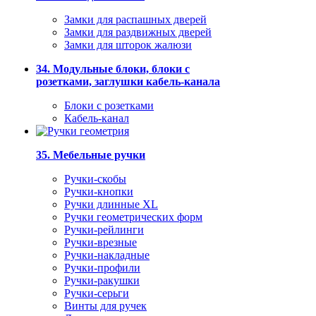
Замки для распашных дверей
Замки для раздвижных дверей
Замки для шторок жалюзи
34. Модульные блоки, блоки с
розетками, заглушки кабель-канала
Блоки с розетками
Кабель-канал
35. Мебельные ручки
Ручки-скобы
Ручки-кнопки
Ручки длинные XL
Ручки геометрических форм
Ручки-рейлинги
Ручки-врезные
Ручки-накладные
Ручки-профили
Ручки-ракушки
Ручки-серьги
Винты для ручек