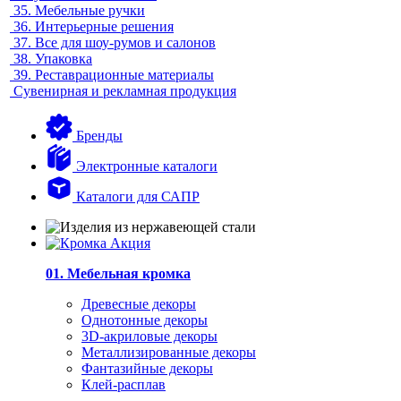
35.
Мебельные ручки
36.
Интерьерные решения
37.
Все для шоу-румов и салонов
38.
Упаковка
39.
Реставрационные материалы
Сувенирная и рекламная продукция
Бренды
Электронные каталоги
Каталоги для САПР
01. Мебельная кромка
Древесные декоры
Однотонные декоры
3D-акриловые декоры
Металлизированные декоры
Фантазийные декоры
Клей-расплав