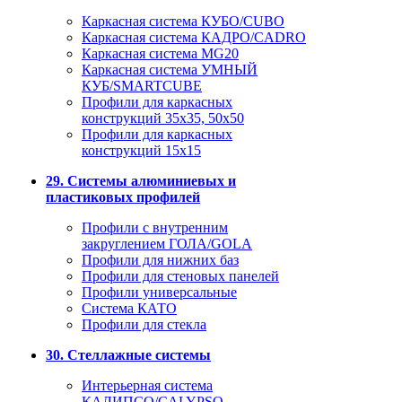
Каркасная система КУБО/CUBO
Каркасная система КАДРО/CADRO
Каркасная система MG20
Каркасная система УМНЫЙ
КУБ/SMARTCUBE
Профили для каркасных
конструкций 35x35, 50x50
Профили для каркасных
конструкций 15х15
29. Системы алюминиевых и
пластиковых профилей
Профили с внутренним
закруглением ГОЛА/GOLA
Профили для нижних баз
Профили для стеновых панелей
Профили универсальные
Система КАТО
Профили для стекла
30. Стеллажные системы
Интерьерная система
КАЛИПСО/CALYPSO