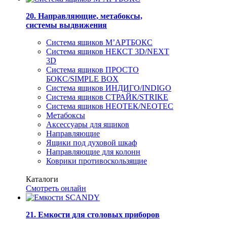
20. Направляющие, метабоксы,
системы выдвижения
Система ящиков М’АРТБОКС
Система ящиков НЕКСТ 3D/NEXT
3D
Система ящиков ПРОСТО
БОКС/SIMPLE BOX
Система ящиков ИНДИГО/INDIGO
Система ящиков СТРАЙК/STRIKE
Система ящиков НЕОТЕК/NEOTEC
Метабоксы
Аксессуары для ящиков
Направляющие
Ящики под духовой шкаф
Направляющие для колонн
Коврики противоскользящие
Каталоги
Смотреть онлайн
21. Емкости для столовых приборов