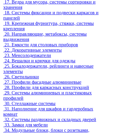
17.
Ведра для мусора, системы сортировки и
хранения
18.
Системы фиксации и подвески каркасов и
панелей
19.
Крепежная фурнитура, стяжки, системы
крепления
20.
Направляющие, метабоксы, системы
выдвижения
21.
Емкости для столовых приборов
22.
Декоративные элементы
23.
Менсолодержатели
24.
Вешалки и крючки для одежды
25.
Бокалодержатели, рейлинги и навесные
элементы
26.
Светильники
27.
Профили фасадные алюминиевые
28.
Профили для каркасных конструкций
29.
Системы алюминиевых и пластиковых
профилей
30.
Стеллажные системы
31.
Наполнение для шкафов и гардеробных
комнат
32.
Системы раздвижных и складных дверей
33.
Замки для мебели
34.
Модульные блоки, блоки с розетками,