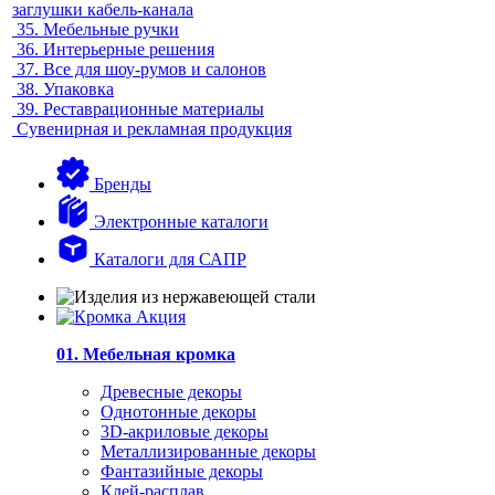
заглушки кабель-канала
35.
Мебельные ручки
36.
Интерьерные решения
37.
Все для шоу-румов и салонов
38.
Упаковка
39.
Реставрационные материалы
Сувенирная и рекламная продукция
Бренды
Электронные каталоги
Каталоги для САПР
01. Мебельная кромка
Древесные декоры
Однотонные декоры
3D-акриловые декоры
Металлизированные декоры
Фантазийные декоры
Клей-расплав