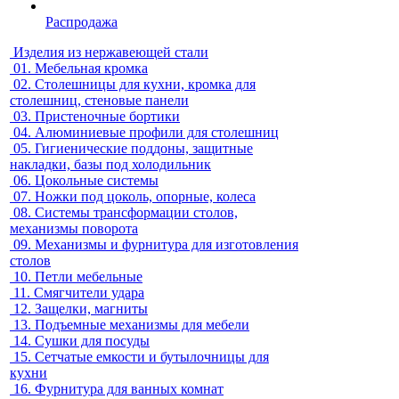
Распродажа
Изделия из нержавеющей стали
01.
Мебельная кромка
02.
Столешницы для кухни, кромка для
столешниц, стеновые панели
03.
Пристеночные бортики
04.
Алюминиевые профили для столешниц
05.
Гигиенические поддоны, защитные
накладки, базы под холодильник
06.
Цокольные системы
07.
Ножки под цоколь, опорные, колеса
08.
Системы трансформации столов,
механизмы поворота
09.
Механизмы и фурнитура для изготовления
столов
10.
Петли мебельные
11.
Смягчители удара
12.
Защелки, магниты
13.
Подъемные механизмы для мебели
14.
Сушки для посуды
15.
Сетчатые емкости и бутылочницы для
кухни
16.
Фурнитура для ванных комнат