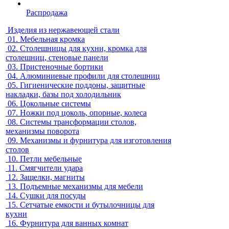
Распродажа
Изделия из нержавеющей стали
01.
Мебельная кромка
02.
Столешницы для кухни, кромка для
столешниц, стеновые панели
03.
Пристеночные бортики
04.
Алюминиевые профили для столешниц
05.
Гигиенические поддоны, защитные
накладки, базы под холодильник
06.
Цокольные системы
07.
Ножки под цоколь, опорные, колеса
08.
Системы трансформации столов,
механизмы поворота
09.
Механизмы и фурнитура для изготовления
столов
10.
Петли мебельные
11.
Смягчители удара
12.
Защелки, магниты
13.
Подъемные механизмы для мебели
14.
Сушки для посуды
15.
Сетчатые емкости и бутылочницы для
кухни
16.
Фурнитура для ванных комнат