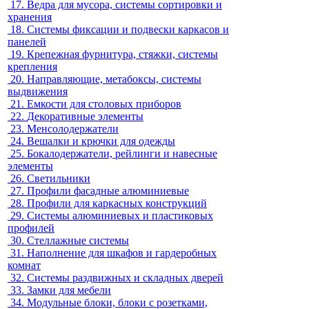
17.
Ведра для мусора, системы сортировки и
хранения
18.
Системы фиксации и подвески каркасов и
панелей
19.
Крепежная фурнитура, стяжки, системы
крепления
20.
Направляющие, метабоксы, системы
выдвижения
21.
Емкости для столовых приборов
22.
Декоративные элементы
23.
Менсолодержатели
24.
Вешалки и крючки для одежды
25.
Бокалодержатели, рейлинги и навесные
элементы
26.
Светильники
27.
Профили фасадные алюминиевые
28.
Профили для каркасных конструкций
29.
Системы алюминиевых и пластиковых
профилей
30.
Стеллажные системы
31.
Наполнение для шкафов и гардеробных
комнат
32.
Системы раздвижных и складных дверей
33.
Замки для мебели
34.
Модульные блоки, блоки с розетками,