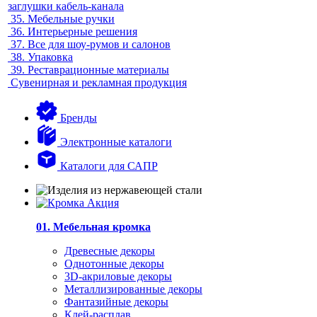
заглушки кабель-канала
35.
Мебельные ручки
36.
Интерьерные решения
37.
Все для шоу-румов и салонов
38.
Упаковка
39.
Реставрационные материалы
Сувенирная и рекламная продукция
Бренды
Электронные каталоги
Каталоги для САПР
01. Мебельная кромка
Древесные декоры
Однотонные декоры
3D-акриловые декоры
Металлизированные декоры
Фантазийные декоры
Клей-расплав