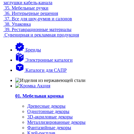
заглушки кабель-канала
35.
Мебельные ручки
36.
Интерьерные решения
37.
Все для шоу-румов и салонов
38.
Упаковка
39.
Реставрационные материалы
Сувенирная и рекламная продукция
Бренды
Электронные каталоги
Каталоги для САПР
01. Мебельная кромка
Древесные декоры
Однотонные декоры
3D-акриловые декоры
Металлизированные декоры
Фантазийные декоры
Клей-расплав