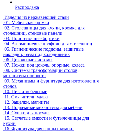
Распродажа
Изделия из нержавеющей стали
01.
Мебельная кромка
02.
Столешницы для кухни, кромка для
столешниц, стеновые панели
03.
Пристеночные бортики
04.
Алюминиевые профили для столешниц
05.
Гигиенические поддоны, защитные
накладки, базы под холодильник
06.
Цокольные системы
07.
Ножки под цоколь, опорные, колеса
08.
Системы трансформации столов,
механизмы поворота
09.
Механизмы и фурнитура для изготовления
столов
10.
Петли мебельные
11.
Смягчители удара
12.
Защелки, магниты
13.
Подъемные механизмы для мебели
14.
Сушки для посуды
15.
Сетчатые емкости и бутылочницы для
кухни
16.
Фурнитура для ванных комнат