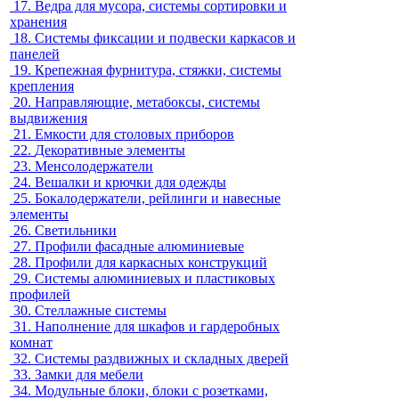
17.
Ведра для мусора, системы сортировки и
хранения
18.
Системы фиксации и подвески каркасов и
панелей
19.
Крепежная фурнитура, стяжки, системы
крепления
20.
Направляющие, метабоксы, системы
выдвижения
21.
Емкости для столовых приборов
22.
Декоративные элементы
23.
Менсолодержатели
24.
Вешалки и крючки для одежды
25.
Бокалодержатели, рейлинги и навесные
элементы
26.
Светильники
27.
Профили фасадные алюминиевые
28.
Профили для каркасных конструкций
29.
Системы алюминиевых и пластиковых
профилей
30.
Стеллажные системы
31.
Наполнение для шкафов и гардеробных
комнат
32.
Системы раздвижных и складных дверей
33.
Замки для мебели
34.
Модульные блоки, блоки с розетками,