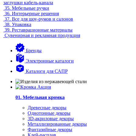
заглушки кабель-канала
35.
Мебельные ручки
36.
Интерьерные решения
37.
Все для шоу-румов и салонов
38.
Упаковка
39.
Реставрационные материалы
Сувенирная и рекламная продукция
Бренды
Электронные каталоги
Каталоги для САПР
01. Мебельная кромка
Древесные декоры
Однотонные декоры
3D-акриловые декоры
Металлизированные декоры
Фантазийные декоры
Клей-расплав