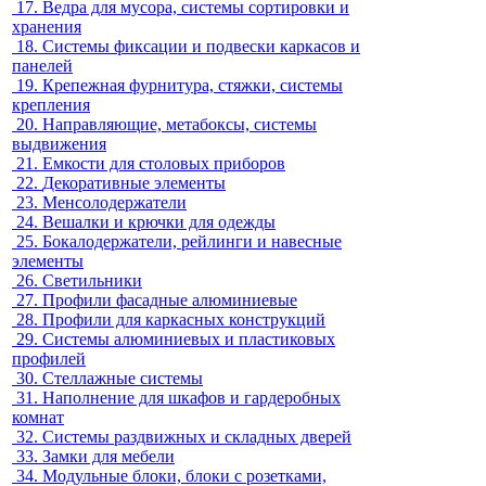
17.
Ведра для мусора, системы сортировки и
хранения
18.
Системы фиксации и подвески каркасов и
панелей
19.
Крепежная фурнитура, стяжки, системы
крепления
20.
Направляющие, метабоксы, системы
выдвижения
21.
Емкости для столовых приборов
22.
Декоративные элементы
23.
Менсолодержатели
24.
Вешалки и крючки для одежды
25.
Бокалодержатели, рейлинги и навесные
элементы
26.
Светильники
27.
Профили фасадные алюминиевые
28.
Профили для каркасных конструкций
29.
Системы алюминиевых и пластиковых
профилей
30.
Стеллажные системы
31.
Наполнение для шкафов и гардеробных
комнат
32.
Системы раздвижных и складных дверей
33.
Замки для мебели
34.
Модульные блоки, блоки с розетками,