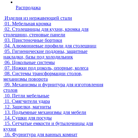
Распродажа
Изделия из нержавеющей стали
01.
Мебельная кромка
02.
Столешницы для кухни, кромка для
столешниц, стеновые панели
03.
Пристеночные бортики
04.
Алюминиевые профили для столешниц
05.
Гигиенические поддоны, защитные
накладки, базы под холодильник
06.
Цокольные системы
07.
Ножки под цоколь, опорные, колеса
08.
Системы трансформации столов,
механизмы поворота
09.
Механизмы и фурнитура для изготовления
столов
10.
Петли мебельные
11.
Смягчители удара
12.
Защелки, магниты
13.
Подъемные механизмы для мебели
14.
Сушки для посуды
15.
Сетчатые емкости и бутылочницы для
кухни
16.
Фурнитура для ванных комнат