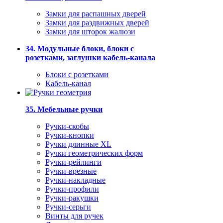
Замки для распашных дверей
Замки для раздвижных дверей
Замки для шторок жалюзи
34. Модульные блоки, блоки с
розетками, заглушки кабель-канала
Блоки с розетками
Кабель-канал
35. Мебельные ручки
Ручки-скобы
Ручки-кнопки
Ручки длинные XL
Ручки геометрических форм
Ручки-рейлинги
Ручки-врезные
Ручки-накладные
Ручки-профили
Ручки-ракушки
Ручки-серьги
Винты для ручек