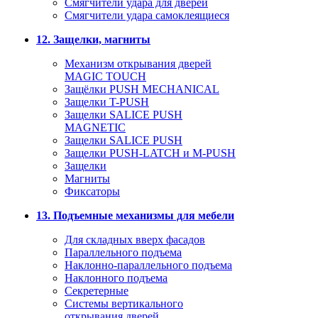
Смягчители удара для дверей
Cмягчители удара самоклеящиеся
12. Защелки, магниты
Механизм открывания дверей
MAGIC TOUCH
Защёлки PUSH MECHANICAL
Защелки T-PUSH
Защелки SALICE PUSH
MAGNETIC
Защелки SALICE PUSH
Защелки PUSH-LATCH и M-PUSH
Защелки
Магниты
Фиксаторы
13. Подъемные механизмы для мебели
Для складных вверх фасадов
Параллельного подъема
Наклонно-параллельного подъема
Наклонного подъема
Секретерные
Системы вертикального
открывания дверей