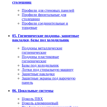
столешниц
Профили для стеновых панелей
Профили фронтальные для
столешниц
Профили соединительные и
торцевые
05. Гигиенические поддоны, защитные
накладки, базы под холодильник
Поддоны металлические
гигиенические
Поддоны пластиковые
гигиенические
Базы под холодильник
Лотки под стиральную машину
Защитные накладки
Защитные экраны под варочную
панель
06. Цокольные системы
Цоколь ПВХ
Цоколь алюминиевый