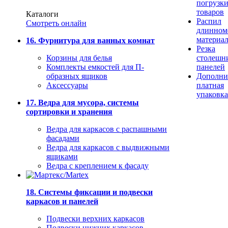
погрузк
товаров
Каталоги
Распил
Смотреть онлайн
длинном
материа
16. Фурнитура для ванных комнат
Резка
Корзины для белья
столешн
Комплекты емкостей для П-
панелей
образных ящиков
Дополни
Аксессуары
платная
упаковка
17. Ведра для мусора, системы
сортировки и хранения
Ведра для каркасов с распашными
фасадами
Ведра для каркасов с выдвижными
ящиками
Ведра с креплением к фасаду
18. Системы фиксации и подвески
каркасов и панелей
Подвески верхних каркасов
Подвески нижних каркасов