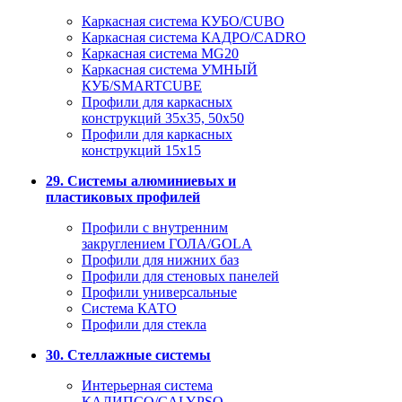
Каркасная система КУБО/CUBO
Каркасная система КАДРО/CADRO
Каркасная система MG20
Каркасная система УМНЫЙ
КУБ/SMARTCUBE
Профили для каркасных
конструкций 35x35, 50x50
Профили для каркасных
конструкций 15х15
29. Системы алюминиевых и
пластиковых профилей
Профили с внутренним
закруглением ГОЛА/GOLA
Профили для нижних баз
Профили для стеновых панелей
Профили универсальные
Система КАТО
Профили для стекла
30. Стеллажные системы
Интерьерная система
КАЛИПСО/CALYPSO