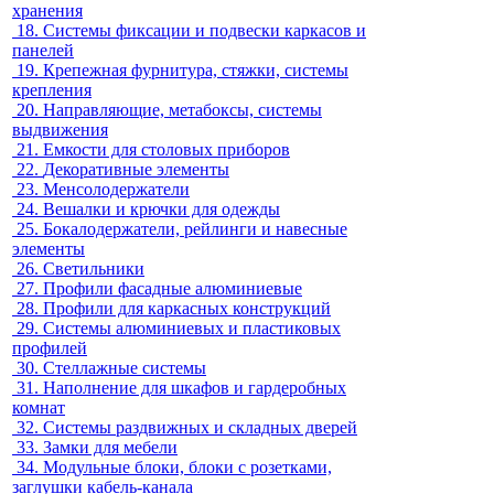
хранения
18.
Системы фиксации и подвески каркасов и
панелей
19.
Крепежная фурнитура, стяжки, системы
крепления
20.
Направляющие, метабоксы, системы
выдвижения
21.
Емкости для столовых приборов
22.
Декоративные элементы
23.
Менсолодержатели
24.
Вешалки и крючки для одежды
25.
Бокалодержатели, рейлинги и навесные
элементы
26.
Светильники
27.
Профили фасадные алюминиевые
28.
Профили для каркасных конструкций
29.
Системы алюминиевых и пластиковых
профилей
30.
Стеллажные системы
31.
Наполнение для шкафов и гардеробных
комнат
32.
Системы раздвижных и складных дверей
33.
Замки для мебели
34.
Модульные блоки, блоки с розетками,
заглушки кабель-канала