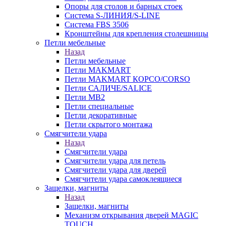
Опоры для столов и барных стоек
Система S-ЛИНИЯ/S-LINE
Система FBS 3506
Кронштейны для крепления столешницы
Петли мебельные
Назад
Петли мебельные
Петли MAKMART
Петли MAKMART КОРСО/CORSO
Петли САЛИЧЕ/SALICE
Петли MB2
Петли специальные
Петли декоративные
Петли скрытого монтажа
Смягчители удара
Назад
Смягчители удара
Смягчители удара для петель
Смягчители удара для дверей
Cмягчители удара самоклеящиеся
Защелки, магниты
Назад
Защелки, магниты
Механизм открывания дверей MAGIC
TOUCH