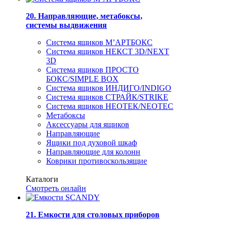
20. Направляющие, метабоксы,
системы выдвижения
Система ящиков М’АРТБОКС
Система ящиков НЕКСТ 3D/NEXT
3D
Система ящиков ПРОСТО
БОКС/SIMPLE BOX
Система ящиков ИНДИГО/INDIGO
Система ящиков СТРАЙК/STRIKE
Система ящиков НЕОТЕК/NEOTEC
Метабоксы
Аксессуары для ящиков
Направляющие
Ящики под духовой шкаф
Направляющие для колонн
Коврики противоскользящие
Каталоги
Смотреть онлайн
21. Емкости для столовых приборов