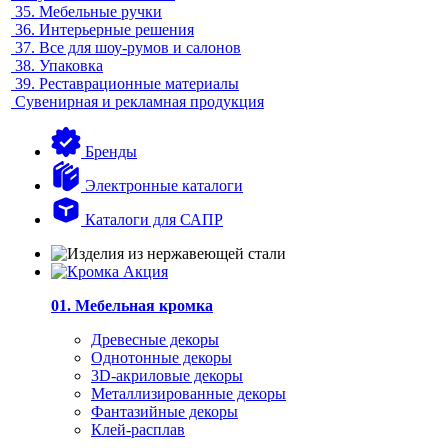
35.
Мебельные ручки
36.
Интерьерные решения
37.
Все для шоу-румов и салонов
38.
Упаковка
39.
Реставрационные материалы
Сувенирная и рекламная продукция
Бренды
Электронные каталоги
Каталоги для САПР
01. Мебельная кромка
Древесные декоры
Однотонные декоры
3D-акриловые декоры
Металлизированные декоры
Фантазийные декоры
Клей-расплав