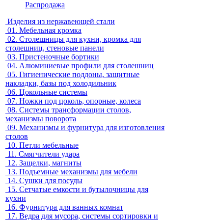
Распродажа
Изделия из нержавеющей стали
01.
Мебельная кромка
02.
Столешницы для кухни, кромка для
столешниц, стеновые панели
03.
Пристеночные бортики
04.
Алюминиевые профили для столешниц
05.
Гигиенические поддоны, защитные
накладки, базы под холодильник
06.
Цокольные системы
07.
Ножки под цоколь, опорные, колеса
08.
Системы трансформации столов,
механизмы поворота
09.
Механизмы и фурнитура для изготовления
столов
10.
Петли мебельные
11.
Смягчители удара
12.
Защелки, магниты
13.
Подъемные механизмы для мебели
14.
Сушки для посуды
15.
Сетчатые емкости и бутылочницы для
кухни
16.
Фурнитура для ванных комнат
17.
Ведра для мусора, системы сортировки и