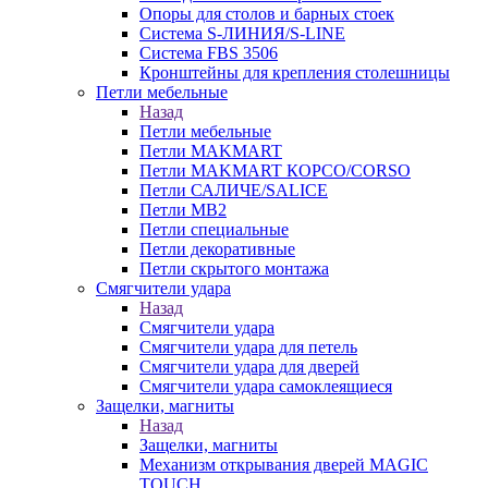
Опоры для столов и барных стоек
Система S-ЛИНИЯ/S-LINE
Система FBS 3506
Кронштейны для крепления столешницы
Петли мебельные
Назад
Петли мебельные
Петли MAKMART
Петли MAKMART КОРСО/CORSO
Петли САЛИЧЕ/SALICE
Петли MB2
Петли специальные
Петли декоративные
Петли скрытого монтажа
Смягчители удара
Назад
Смягчители удара
Смягчители удара для петель
Смягчители удара для дверей
Cмягчители удара самоклеящиеся
Защелки, магниты
Назад
Защелки, магниты
Механизм открывания дверей MAGIC
TOUCH