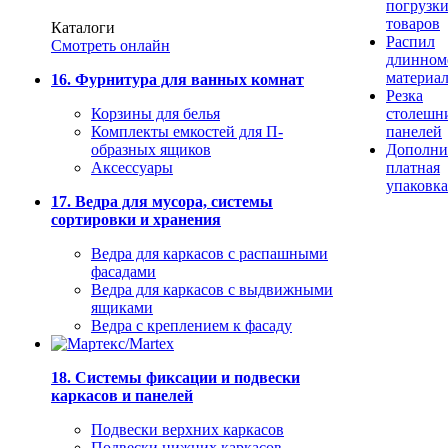
погрузк
товаров
Каталоги
Распил
Смотреть онлайн
длинном
материа
16. Фурнитура для ванных комнат
Резка
Корзины для белья
столешн
Комплекты емкостей для П-
панелей
образных ящиков
Дополни
Аксессуары
платная
упаковка
17. Ведра для мусора, системы
сортировки и хранения
Ведра для каркасов с распашными
фасадами
Ведра для каркасов с выдвижными
ящиками
Ведра с креплением к фасаду
18. Системы фиксации и подвески
каркасов и панелей
Подвески верхних каркасов
Подвески нижних каркасов