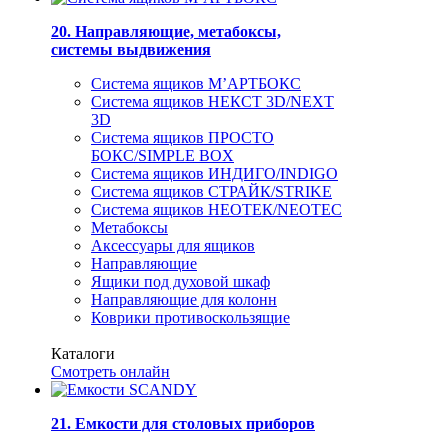
20. Направляющие, метабоксы,
системы выдвижения
Система ящиков М’АРТБОКС
Система ящиков НЕКСТ 3D/NEXT
3D
Система ящиков ПРОСТО
БОКС/SIMPLE BOX
Система ящиков ИНДИГО/INDIGO
Система ящиков СТРАЙК/STRIKE
Система ящиков НЕОТЕК/NEOTEC
Метабоксы
Аксессуары для ящиков
Направляющие
Ящики под духовой шкаф
Направляющие для колонн
Коврики противоскользящие
Каталоги
Смотреть онлайн
21. Емкости для столовых приборов