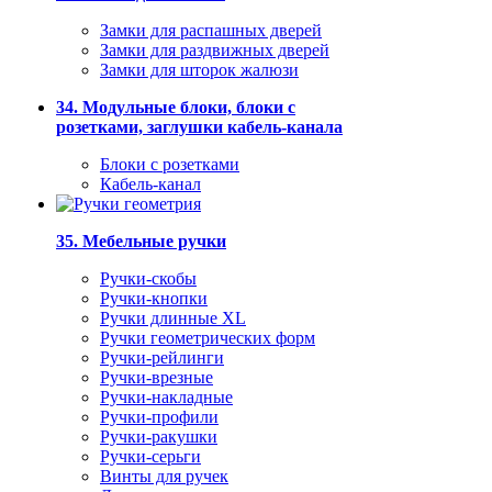
Замки для распашных дверей
Замки для раздвижных дверей
Замки для шторок жалюзи
34. Модульные блоки, блоки с
розетками, заглушки кабель-канала
Блоки с розетками
Кабель-канал
35. Мебельные ручки
Ручки-скобы
Ручки-кнопки
Ручки длинные XL
Ручки геометрических форм
Ручки-рейлинги
Ручки-врезные
Ручки-накладные
Ручки-профили
Ручки-ракушки
Ручки-серьги
Винты для ручек