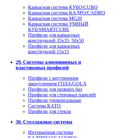
Каркасная система КУБО/CUBO
Каркасная система КАДРО/CADRO
Каркасная система MG20
Каркасная система УМНЫЙ
КУБ/SMARTCUBE
Профили для каркасных
конструкций 35x35, 50x50
Профили для каркасных
конструкций 15х15
29. Системы алюминиевых и
пластиковых профилей
Профили с внутренним
закруглением ГОЛА/GOLA
Профили для нижних баз
Профили для стеновых панелей
Профили универсальные
Система КАТО
Профили для стекла
30. Стеллажные системы
Интерьерная система
КАЛИПСО/CALYPSO