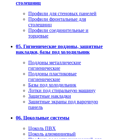
столешниц
Профили для стеновых панелей
Профили фронтальные для
столешниц
Профили соединительные и
торцевые
05. Гигиенические поддоны, защитные
накладки, базы под холодильник
Поддоны металлические
гигиенические
Поддоны пластиковые
гигиенические
Базы под холодильник
Лотки под стиральную машину
Защитные накладки
Защитные экраны под варочную
панель
06. Цокольные системы
Цоколь ПВХ
Цоколь алюминиевый