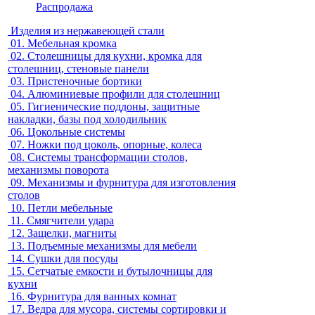
Распродажа
Изделия из нержавеющей стали
01.
Мебельная кромка
02.
Столешницы для кухни, кромка для
столешниц, стеновые панели
03.
Пристеночные бортики
04.
Алюминиевые профили для столешниц
05.
Гигиенические поддоны, защитные
накладки, базы под холодильник
06.
Цокольные системы
07.
Ножки под цоколь, опорные, колеса
08.
Системы трансформации столов,
механизмы поворота
09.
Механизмы и фурнитура для изготовления
столов
10.
Петли мебельные
11.
Смягчители удара
12.
Защелки, магниты
13.
Подъемные механизмы для мебели
14.
Сушки для посуды
15.
Сетчатые емкости и бутылочницы для
кухни
16.
Фурнитура для ванных комнат
17.
Ведра для мусора, системы сортировки и