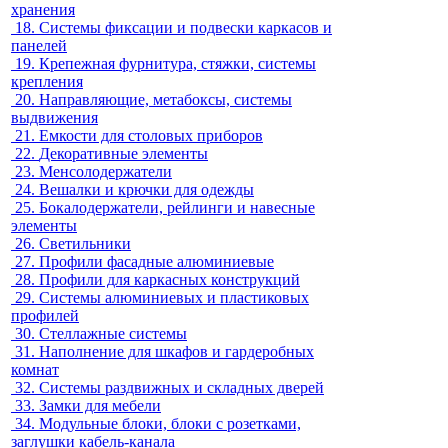
хранения
18.
Системы фиксации и подвески каркасов и
панелей
19.
Крепежная фурнитура, стяжки, системы
крепления
20.
Направляющие, метабоксы, системы
выдвижения
21.
Емкости для столовых приборов
22.
Декоративные элементы
23.
Менсолодержатели
24.
Вешалки и крючки для одежды
25.
Бокалодержатели, рейлинги и навесные
элементы
26.
Светильники
27.
Профили фасадные алюминиевые
28.
Профили для каркасных конструкций
29.
Системы алюминиевых и пластиковых
профилей
30.
Стеллажные системы
31.
Наполнение для шкафов и гардеробных
комнат
32.
Системы раздвижных и складных дверей
33.
Замки для мебели
34.
Модульные блоки, блоки с розетками,
заглушки кабель-канала