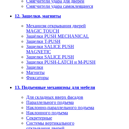
Смягчители удара для дверей
Cмягчители удара самоклеящиеся
12. Защелки, магниты
Механизм открывания дверей
MAGIC TOUCH
Защёлки PUSH MECHANICAL
Защелки T-PUSH
Защелки SALICE PUSH
MAGNETIC
Защелки SALICE PUSH
Защелки PUSH-LATCH и M-PUSH
Защелки
Магниты
Фиксаторы
13. Подъемные механизмы для мебели
Для складных вверх фасадов
Параллельного подъема
Наклонно-параллельного подъема
Наклонного подъема
Секретерные
Системы вертикального
открывания дверей