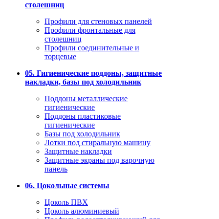
столешниц
Профили для стеновых панелей
Профили фронтальные для
столешниц
Профили соединительные и
торцевые
05. Гигиенические поддоны, защитные
накладки, базы под холодильник
Поддоны металлические
гигиенические
Поддоны пластиковые
гигиенические
Базы под холодильник
Лотки под стиральную машину
Защитные накладки
Защитные экраны под варочную
панель
06. Цокольные системы
Цоколь ПВХ
Цоколь алюминиевый