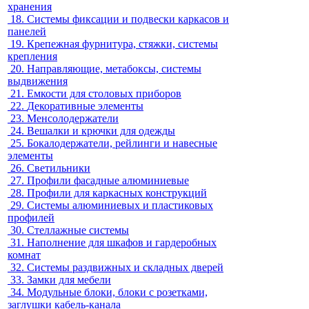
хранения
18.
Системы фиксации и подвески каркасов и
панелей
19.
Крепежная фурнитура, стяжки, системы
крепления
20.
Направляющие, метабоксы, системы
выдвижения
21.
Емкости для столовых приборов
22.
Декоративные элементы
23.
Менсолодержатели
24.
Вешалки и крючки для одежды
25.
Бокалодержатели, рейлинги и навесные
элементы
26.
Светильники
27.
Профили фасадные алюминиевые
28.
Профили для каркасных конструкций
29.
Системы алюминиевых и пластиковых
профилей
30.
Стеллажные системы
31.
Наполнение для шкафов и гардеробных
комнат
32.
Системы раздвижных и складных дверей
33.
Замки для мебели
34.
Модульные блоки, блоки с розетками,
заглушки кабель-канала