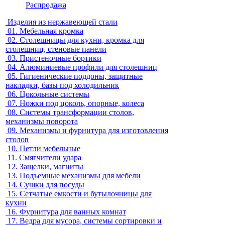
Распродажа
Изделия из нержавеющей стали
01.
Мебельная кромка
02.
Столешницы для кухни, кромка для
столешниц, стеновые панели
03.
Пристеночные бортики
04.
Алюминиевые профили для столешниц
05.
Гигиенические поддоны, защитные
накладки, базы под холодильник
06.
Цокольные системы
07.
Ножки под цоколь, опорные, колеса
08.
Системы трансформации столов,
механизмы поворота
09.
Механизмы и фурнитура для изготовления
столов
10.
Петли мебельные
11.
Смягчители удара
12.
Защелки, магниты
13.
Подъемные механизмы для мебели
14.
Сушки для посуды
15.
Сетчатые емкости и бутылочницы для
кухни
16.
Фурнитура для ванных комнат
17.
Ведра для мусора, системы сортировки и