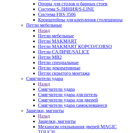
Опоры для столов и барных стоек
Система S-ЛИНИЯ/S-LINE
Система FBS 3506
Кронштейны для крепления столешницы
Петли мебельные
Назад
Петли мебельные
Петли MAKMART
Петли MAKMART КОРСО/CORSO
Петли САЛИЧЕ/SALICE
Петли MB2
Петли специальные
Петли декоративные
Петли скрытого монтажа
Смягчители удара
Назад
Смягчители удара
Смягчители удара для петель
Смягчители удара для дверей
Cмягчители удара самоклеящиеся
Защелки, магниты
Назад
Защелки, магниты
Механизм открывания дверей MAGIC
TOUCH