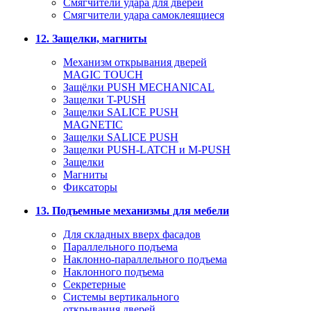
Смягчители удара для дверей
Cмягчители удара самоклеящиеся
12. Защелки, магниты
Механизм открывания дверей
MAGIC TOUCH
Защёлки PUSH MECHANICAL
Защелки T-PUSH
Защелки SALICE PUSH
MAGNETIC
Защелки SALICE PUSH
Защелки PUSH-LATCH и M-PUSH
Защелки
Магниты
Фиксаторы
13. Подъемные механизмы для мебели
Для складных вверх фасадов
Параллельного подъема
Наклонно-параллельного подъема
Наклонного подъема
Секретерные
Системы вертикального
открывания дверей