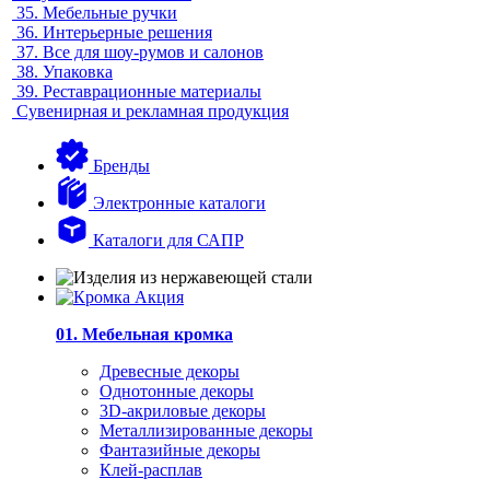
35.
Мебельные ручки
36.
Интерьерные решения
37.
Все для шоу-румов и салонов
38.
Упаковка
39.
Реставрационные материалы
Сувенирная и рекламная продукция
Бренды
Электронные каталоги
Каталоги для САПР
01. Мебельная кромка
Древесные декоры
Однотонные декоры
3D-акриловые декоры
Металлизированные декоры
Фантазийные декоры
Клей-расплав