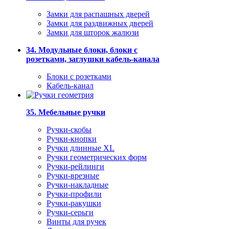
Замки для распашных дверей
Замки для раздвижных дверей
Замки для шторок жалюзи
34. Модульные блоки, блоки с
розетками, заглушки кабель-канала
Блоки с розетками
Кабель-канал
35. Мебельные ручки
Ручки-скобы
Ручки-кнопки
Ручки длинные XL
Ручки геометрических форм
Ручки-рейлинги
Ручки-врезные
Ручки-накладные
Ручки-профили
Ручки-ракушки
Ручки-серьги
Винты для ручек