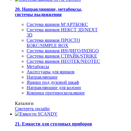
20. Направляющие, метабоксы,
системы выдвижения
Система ящиков М’АРТБОКС
Система ящиков НЕКСТ 3D/NEXT
3D
Система ящиков ПРОСТО
БОКС/SIMPLE BOX
Система ящиков ИНДИГО/INDIGO
Система ящиков СТРАЙК/STRIKE
Система ящиков НЕОТЕК/NEOTEC
Метабоксы
Аксессуары для ящиков
Направляющие
Ящики под духовой шкаф
Направляющие для колонн
Коврики противоскользящие
Каталоги
Смотреть онлайн
21. Емкости для столовых приборов