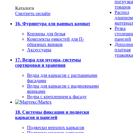
погрузк
товаров
Каталоги
Распил
Смотреть онлайн
длинном
материа
16. Фурнитура для ванных комнат
Резка
Корзины для белья
столешн
Комплекты емкостей для П-
панелей
образных ящиков
Дополни
Аксессуары
платная
упаковка
17. Ведра для мусора, системы
сортировки и хранения
Ведра для каркасов с распашными
фасадами
Ведра для каркасов с выдвижными
ящиками
Ведра с креплением к фасаду
18. Системы фиксации и подвески
каркасов и панелей
Подвески верхних каркасов
Подвески нижних каркасов