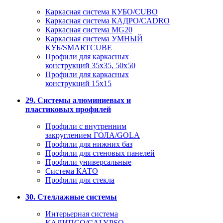
Каркасная система КУБО/CUBO
Каркасная система КАДРО/CADRO
Каркасная система MG20
Каркасная система УМНЫЙ
КУБ/SMARTCUBE
Профили для каркасных
конструкций 35x35, 50x50
Профили для каркасных
конструкций 15х15
29. Системы алюминиевых и
пластиковых профилей
Профили с внутренним
закруглением ГОЛА/GOLA
Профили для нижних баз
Профили для стеновых панелей
Профили универсальные
Система КАТО
Профили для стекла
30. Стеллажные системы
Интерьерная система
КАЛИПСО/CALYPSO