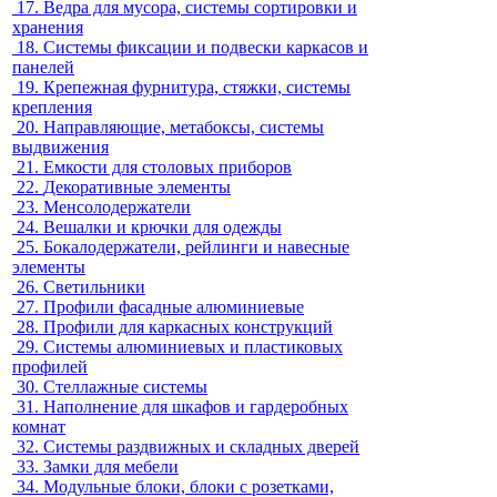
17.
Ведра для мусора, системы сортировки и
хранения
18.
Системы фиксации и подвески каркасов и
панелей
19.
Крепежная фурнитура, стяжки, системы
крепления
20.
Направляющие, метабоксы, системы
выдвижения
21.
Емкости для столовых приборов
22.
Декоративные элементы
23.
Менсолодержатели
24.
Вешалки и крючки для одежды
25.
Бокалодержатели, рейлинги и навесные
элементы
26.
Светильники
27.
Профили фасадные алюминиевые
28.
Профили для каркасных конструкций
29.
Системы алюминиевых и пластиковых
профилей
30.
Стеллажные системы
31.
Наполнение для шкафов и гардеробных
комнат
32.
Системы раздвижных и складных дверей
33.
Замки для мебели
34.
Модульные блоки, блоки с розетками,