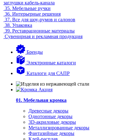
заглушки кабель-канала
35.
Мебельные ручки
36.
Интерьерные решения
37.
Все для шоу-румов и салонов
38.
Упаковка
39.
Реставрационные материалы
Сувенирная и рекламная продукция
Бренды
Электронные каталоги
Каталоги для САПР
01. Мебельная кромка
Древесные декоры
Однотонные декоры
3D-акриловые декоры
Металлизированные декоры
Фантазийные декоры
Клей-расплав