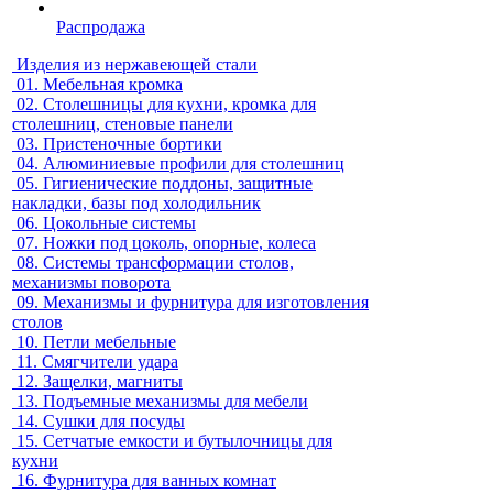
Распродажа
Изделия из нержавеющей стали
01.
Мебельная кромка
02.
Столешницы для кухни, кромка для
столешниц, стеновые панели
03.
Пристеночные бортики
04.
Алюминиевые профили для столешниц
05.
Гигиенические поддоны, защитные
накладки, базы под холодильник
06.
Цокольные системы
07.
Ножки под цоколь, опорные, колеса
08.
Системы трансформации столов,
механизмы поворота
09.
Механизмы и фурнитура для изготовления
столов
10.
Петли мебельные
11.
Смягчители удара
12.
Защелки, магниты
13.
Подъемные механизмы для мебели
14.
Сушки для посуды
15.
Сетчатые емкости и бутылочницы для
кухни
16.
Фурнитура для ванных комнат