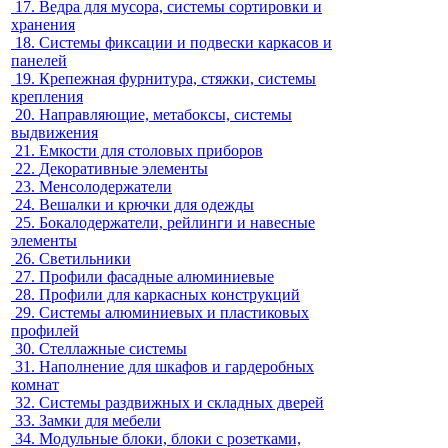
17.
Ведра для мусора, системы сортировки и
хранения
18.
Системы фиксации и подвески каркасов и
панелей
19.
Крепежная фурнитура, стяжки, системы
крепления
20.
Направляющие, метабоксы, системы
выдвижения
21.
Емкости для столовых приборов
22.
Декоративные элементы
23.
Менсолодержатели
24.
Вешалки и крючки для одежды
25.
Бокалодержатели, рейлинги и навесные
элементы
26.
Светильники
27.
Профили фасадные алюминиевые
28.
Профили для каркасных конструкций
29.
Системы алюминиевых и пластиковых
профилей
30.
Стеллажные системы
31.
Наполнение для шкафов и гардеробных
комнат
32.
Системы раздвижных и складных дверей
33.
Замки для мебели
34.
Модульные блоки, блоки с розетками,