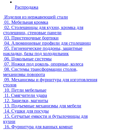
Распродажа
Изделия из нержавеющей стали
01.
Мебельная кромка
02.
Столешницы для кухни, кромка для
столешниц, стеновые панели
03.
Пристеночные бортики
04.
Алюминиевые профили для столешниц
05.
Гигиенические поддоны, защитные
накладки, базы под холодильник
06.
Цокольные системы
07.
Ножки под цоколь, опорные, колеса
08.
Системы трансформации столов,
механизмы поворота
09.
Механизмы и фурнитура для изготовления
столов
10.
Петли мебельные
11.
Смягчители удара
12.
Защелки, магниты
13.
Подъемные механизмы для мебели
14.
Сушки для посуды
15.
Сетчатые емкости и бутылочницы для
кухни
16.
Фурнитура для ванных комнат