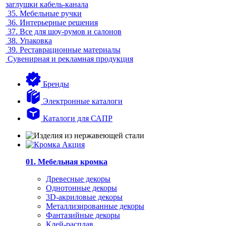
заглушки кабель-канала
35.
Мебельные ручки
36.
Интерьерные решения
37.
Все для шоу-румов и салонов
38.
Упаковка
39.
Реставрационные материалы
Сувенирная и рекламная продукция
Бренды
Электронные каталоги
Каталоги для САПР
01. Мебельная кромка
Древесные декоры
Однотонные декоры
3D-акриловые декоры
Металлизированные декоры
Фантазийные декоры
Клей-расплав