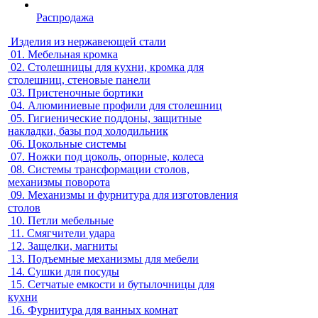
Распродажа
Изделия из нержавеющей стали
01.
Мебельная кромка
02.
Столешницы для кухни, кромка для
столешниц, стеновые панели
03.
Пристеночные бортики
04.
Алюминиевые профили для столешниц
05.
Гигиенические поддоны, защитные
накладки, базы под холодильник
06.
Цокольные системы
07.
Ножки под цоколь, опорные, колеса
08.
Системы трансформации столов,
механизмы поворота
09.
Механизмы и фурнитура для изготовления
столов
10.
Петли мебельные
11.
Смягчители удара
12.
Защелки, магниты
13.
Подъемные механизмы для мебели
14.
Сушки для посуды
15.
Сетчатые емкости и бутылочницы для
кухни
16.
Фурнитура для ванных комнат