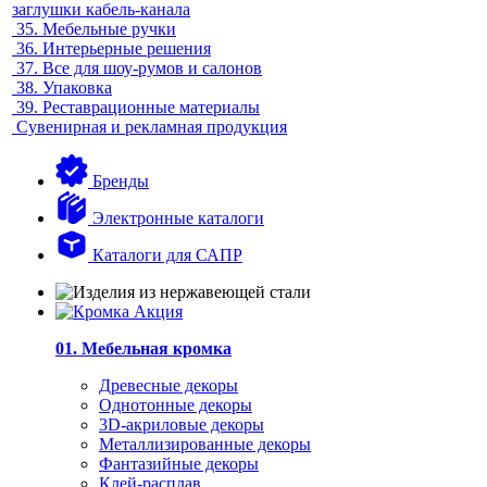
заглушки кабель-канала
35.
Мебельные ручки
36.
Интерьерные решения
37.
Все для шоу-румов и салонов
38.
Упаковка
39.
Реставрационные материалы
Сувенирная и рекламная продукция
Бренды
Электронные каталоги
Каталоги для САПР
01. Мебельная кромка
Древесные декоры
Однотонные декоры
3D-акриловые декоры
Металлизированные декоры
Фантазийные декоры
Клей-расплав