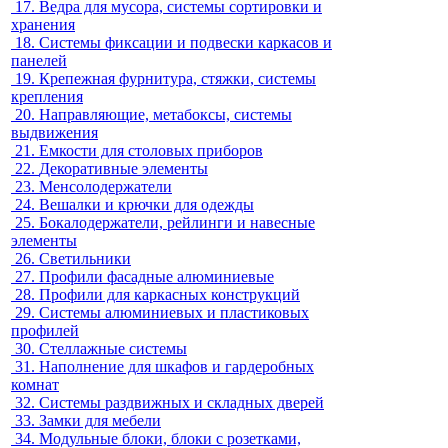
17.
Ведра для мусора, системы сортировки и
хранения
18.
Системы фиксации и подвески каркасов и
панелей
19.
Крепежная фурнитура, стяжки, системы
крепления
20.
Направляющие, метабоксы, системы
выдвижения
21.
Емкости для столовых приборов
22.
Декоративные элементы
23.
Менсолодержатели
24.
Вешалки и крючки для одежды
25.
Бокалодержатели, рейлинги и навесные
элементы
26.
Светильники
27.
Профили фасадные алюминиевые
28.
Профили для каркасных конструкций
29.
Системы алюминиевых и пластиковых
профилей
30.
Стеллажные системы
31.
Наполнение для шкафов и гардеробных
комнат
32.
Системы раздвижных и складных дверей
33.
Замки для мебели
34.
Модульные блоки, блоки с розетками,